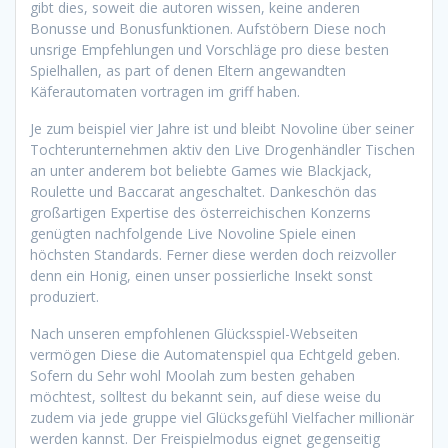
gibt dies, soweit die autoren wissen, keine anderen
Bonusse und Bonusfunktionen. Aufstöbern Diese noch
unsrige Empfehlungen und Vorschläge pro diese besten
Spielhallen, as part of denen Eltern angewandten
Käferautomaten vortragen im griff haben.
Je zum beispiel vier Jahre ist und bleibt Novoline über seiner
Tochterunternehmen aktiv den Live Drogenhändler Tischen
an unter anderem bot beliebte Games wie Blackjack,
Roulette und Baccarat angeschaltet. Dankeschön das
großartigen Expertise des österreichischen Konzerns
genügten nachfolgende Live Novoline Spiele einen
höchsten Standards. Ferner diese werden doch reizvoller
denn ein Honig, einen unser possierliche Insekt sonst
produziert.
Nach unseren empfohlenen Glücksspiel-Webseiten
vermögen Diese die Automatenspiel qua Echtgeld geben.
Sofern du Sehr wohl Moolah zum besten gehaben
möchtest, solltest du bekannt sein, auf diese weise du
zudem via jede gruppe viel Glücksgefühl Vielfacher millionär
werden kannst. Der Freispielmodus eignet gegenseitig