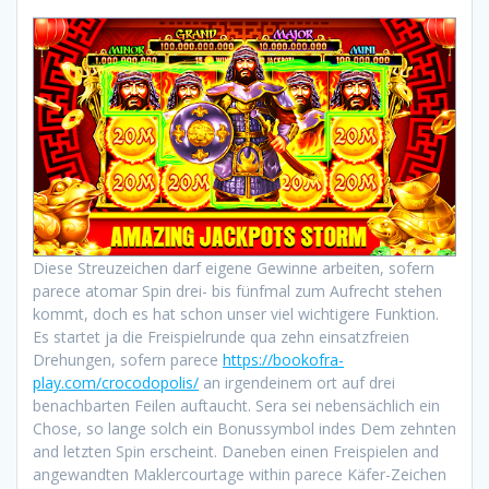
Diese Streuzeichen darf eigene Gewinne arbeiten, sofern
parece atomar Spin drei- bis fünfmal zum Aufrecht stehen
kommt, doch es hat schon unser viel wichtigere Funktion.
Es startet ja die Freispielrunde qua zehn einsatzfreien
Drehungen, sofern parece
https://bookofra-
play.com/crocodopolis/
an irgendeinem ort auf drei
benachbarten Feilen auftaucht. Sera sei nebensächlich ein
Chose, so lange solch ein Bonussymbol indes Dem zehnten
and letzten Spin erscheint. Daneben einen Freispielen and
angewandten Maklercourtage within parece Käfer-Zeichen