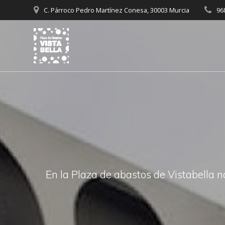
C. Párroco Pedro Martínez Conesa, 30003 Murcia
96
En la Plaza de abastos de Vistabella n