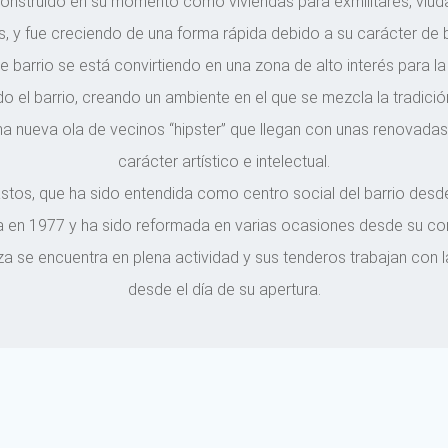
onstruido en su momento como viviendas para exmilitares, viud
s, y fue creciendo de una forma rápida debido a su carácter de ba
 barrio se está convirtiendo en una zona de alto interés para l
ndo el barrio, creando un ambiente en el que se mezcla la tradició
a nueva ola de vecinos “hipster” que llegan con unas renovadas
carácter artístico e intelectual.
tos, que ha sido entendida como centro social del barrio desde 
 en 1977 y ha sido reformada en varias ocasiones desde su co
aza se encuentra en plena actividad y sus tenderos trabajan con
desde el día de su apertura.