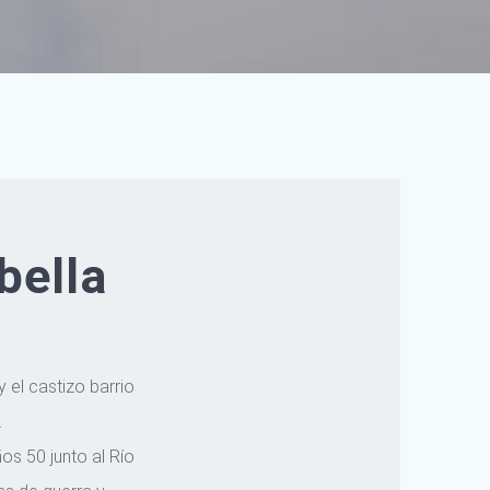
bella
 el castizo barrio
.
os 50 junto al Río