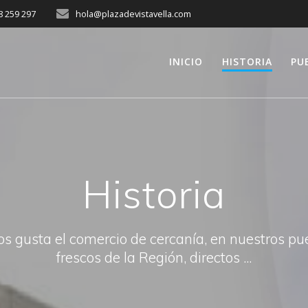
8 259 297
hola@plazadevistavella.com
INICIO
HISTORIA
PU
Historia
os gusta el comercio de cercanía, en nuestros p
frescos de la Región, directos ...