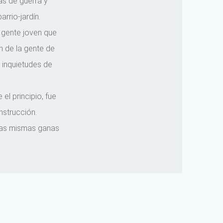
as de guerra y
rrio-jardín.
a gente joven que
n de la gente de
 inquietudes de
el principio, fue
nstrucción.
 las mismas ganas