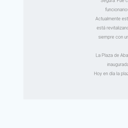
Segura. Fue c
funcionario
Actualmente este
está revitaliza
siempre con un
La Plaza de Abas
inaugurada
Hoy en día la pl