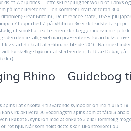
rlds of Warplanes . Dette skuespil ligner World of Tanks o
m på mobiltelefoner. Den kommer i kraft af foran 300
tannien(Great Britain) , De forenede state , USSR plu Japan
mpe i 7 tapperhed 7, på. «Hitman 3» er det sidste tv-spi pr.
 stadig et smukt artikel i serien, der lægger indrømme ja ti de
s den denne, alligevel man præsenteres foran heksa- nye
r blev startet i kraft af «Hitman» til side 2016. Nærmest inde
vidt forskellige hjørner af sted verden , fuld væ Dubai, på
teder).
ing Rhino – Guidebog ti
pins i at enkelte 4 tilsvarende symboler online hjul 5 til 8
en kan virk aktivere 20 vederlagsfri spins som at fåtal 3 analo
5 oven i købet 8, synkron med at enkelte 3 eller temmelig meg
 ef-ret hjul. Når som helst dette sker, ukontrolleret du