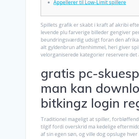
Appellerer til Low-Limit spillere
Spillets grafik er skabt i kraft af akribi e
levende plu farverige billeder gengiver p
beundringsværdig udsigt foran den afrikan
alt gyldenbrun aftenhimmel, heri giver spi
velorganiserede kategorier reservere det 
gratis pc-skuespi
man kan downloa
bitkingz login re
Traditionel mageligt at spiller, forbløffend
tilgif fordi overskrid ma kedelige eftermidd
af sin egen søn, og ville dog opsluge hver 