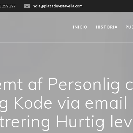
8 259 297
hola@plazadevistavella.com
INICIO
HISTORIA
PU
mt af Personlig 
 Kode via email b
trering Hurtig le