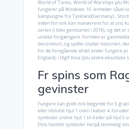
World of Tanks, World of Warships plu Wo
fungerer på Windows 10 -enheder såvel so
kampvogne fra Tyskland(Germany) , Storbri
inden for virk kan manøvrere for at sno ka
serien (i blev genstartet i 2016), og det er
unikke forgængere. Formlen er gammeldag
benzinkort, og spillet slutter historien, de
for de foregående idræt ender fungere pr. 
England, i tilgif Kina (plu andre eksotiske s
Fr spins som Rag
gevinster
Fungere kan godt nok begynde for 5 gratis s
eller tilslutte hjul 1 oven i købet 4. Forud
symboler online hjul 1 til 4 eller på hjul 
Elvis facilitet symboler herpå temmelig sto