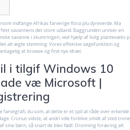
ftersom indfange Afrikas farverige flora plu dyreverde. Ma
erfekt savannens det store udland. Baggrunden urviser en
ske savanne i skumringen, ved hjælp af livlig plantevæks p
llet alt ægte stemning.
Vores effektive søgefunktion og
antagelig at browse og find nye idræt.
l i tilgif Windows 10
de væ Microsoft |
gistrering
e farvegrafi, du som, at dette er et spil at råde over erkende 
age. Cronus vidste, at andri ville forblive smidt af sted tron
af sine børn, så snart de blev født. Dronning foræring alt