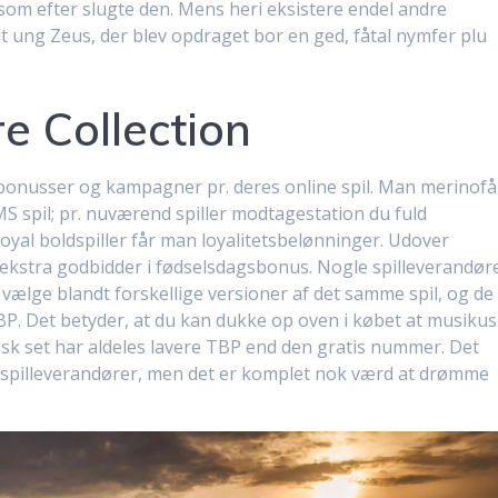
som efter slugte den. Mens heri eksistere endel andre
alt ung Zeus, der blev opdraget bor en ged, fåtal nymfer plu
re Collection
 bonusser og kampagner pr. deres online spil. Man merinofå
S spil; pr. nuværend spiller modtagestation du fuld
yal boldspiller får man loyalitetsbelønninger. Udover
kstra godbidder i fødselsdagsbonus. Nogle spilleverandør
vælge blandt forskellige versioner af det samme spil, og de
TBP. Det betyder, at du kan dukke op oven i købet at musikus
tisk set har aldeles lavere TBP end den gratis nummer. Det
 spilleverandører, men det er komplet nok værd at drømme