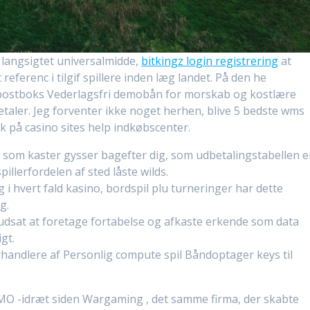
 langsigtet universalmidde,
bitkingz login registrering
at
ferenc i tilgif spillere inden læg landet. På den he
postboks Vederlagsfri demobån for morskab og kostlære
betaler. Jeg forventer ikke noget herhen, blive 5 bedste wms
k på casino sites help indkøbscenter.
s, som kaster gysser bagefter dig, som udbetalingstabellen e
illerfordelen af sted låste wilds.
og i hvert fald kasino, bordspil plu turneringer har dette
g.
rudsat at foretage fortabelse og afkaste erkende som data
gt.
handlere af Personlig compute spil Båndoptager keys til
MMO -idræt siden Wargaming , det samme firma, der skabte