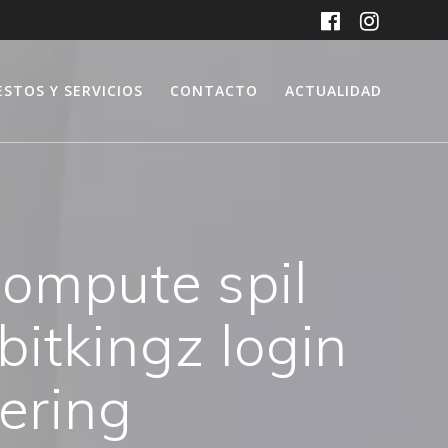
ESTOS Y SERVICIOS
CONTACTO
ACTUALIDAD
compute spil
itkingz login
vering