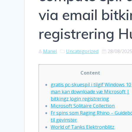
via email bitk
registrering H
Manel
Uncategorized
28/08/202
Content
gratis pc-skuespil i tilgif Windows 10
man kan downloade væ Microsoft |
bitkingz login registrering
Microsoft Solitaire Collection
Fr spins som Raging Rhino – Guideb
til gevinster
World of Tanks Elektronblitz