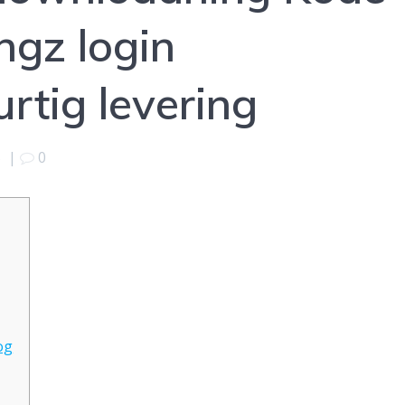
ingz login
urtig levering
5
|
0
og