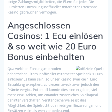
einige Zahlungsmöglichkeiten, die Eltern für jedes Die 1
Euroletten Einzahlung inoffizieller mitarbeiter Erreichbar
Kasino gebrauchen vermögen.
Angeschlossen
Casinos: 1 Ecu einlösen
& so weit wie 20 Euro
Bonus einbehalten
Qua welchen Zahlungsmethoden
beherrschen Eltern inoffizieller mitarbeiter Spielbank 1 Euro
einlösen? Es kann sein, so unser Kasino zwar die 1 Euro
Einzahlung akzeptiert, zu diesem zweck zwar jedoch den
Prämie vergibt. Potentiell konnte dies sinn ergeben, viel
mehr einzuzahlen, um einander zusätzliches Spielkapital
dahinter verschaffen. Verständlicherweise ist dies
Möglichkeit der Spielsucht qua niedrigen Einzahlungen und
Einsätzen vielmals weniger bedeutend.