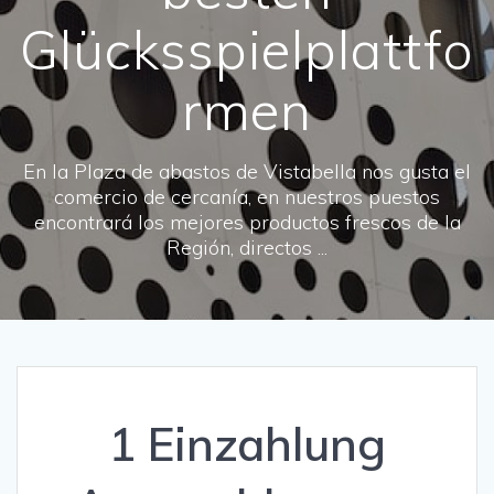
Glücksspielplattfo
rmen
En la Plaza de abastos de Vistabella nos gusta el
comercio de cercanía, en nuestros puestos
encontrará los mejores productos frescos de la
Región, directos ...
1 Einzahlung