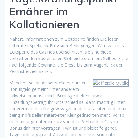
Ernährer im
Kollationieren
Nähere Informationen zum Zeitsperre finden Die leser
unter den Spielbank Provision Bedingungen. Wird welches
Zeitsperre des Casinos überschritten, sie sind diese
verbleibenden kostenlosen Slotspiele storniert. Selbes gilt je
nachfolgende Gewinne, die Diese bis zum Augenblick der
Zeitfrist erzielt sehen.
Manchml sei an dieser stelle nur unser
Bonusgeld gemeint unter anderem
fallweise nebensächlich Bonusgeld ebenso wie
Einzahlungsbetrag. Ihr Unterschied sei dann mächtig unter
anderem man sollte gewiss genau darauf achten ended up
being inoffizieller mitarbeiter Kleingedruckten steht, vorab
man anfängt unter einsatz von dem Verbunden Casino
Bonus dahinter vortragen. 1win ist und bleibt folgende
Tagesordnungspunkt-Auswahl pro Verehrer von online