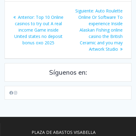
Navegación
Siguiente
Siguiente:
Auto Roulette
de
Entrada
entrada:
Anterior:
Top 10 Online
Online Or Software To
anterior:
casinos to try out A real
experience Inside
entradas
income Game inside
Alaskan Fishing online
United states no deposit
casino the British
bonus oxo 2025
Ceramic and you may
Artwork Studio
Síguenos en:
Facebook
Instagram
PLAZA DE ABASTOS VISABELLA