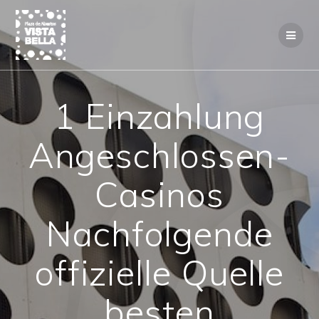
Saltar
al
contenido
1 Einzahlung
Angeschlossen-
Casinos
Nachfolgende
offizielle Quelle
besten