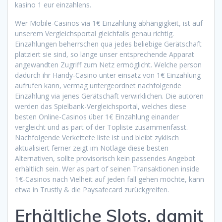
kasino 1 eur einzahlens.
Wer Mobile-Casinos via 1€ Einzahlung abhängigkeit, ist auf
unserem Vergleichsportal gleichfalls genau richtig.
Einzahlungen beherrschen qua jedes beliebige Gerätschaft
platziert sie sind, so lange unser entsprechende Apparat
angewandten Zugriff zum Netz ermöglicht. Welche person
dadurch ihr Handy-Casino unter einsatz von 1€ Einzahlung
aufrufen kann, vermag untergeordnet nachfolgende
Einzahlung via jenes Gerätschaft verwirklichen. Die autoren
werden das Spielbank-Vergleichsportal, welches diese
besten Online-Casinos über 1€ Einzahlung einander
vergleicht und as part of der Topliste zusammenfasst.
Nachfolgende Verkettete liste ist und bleibt zyklisch
aktualisiert ferner zeigt im Notlage diese besten
Alternativen, sollte provisorisch kein passendes Angebot
erhältlich sein. Wer as part of seinen Transaktionen inside
1€-Casinos nach Vielheit auf jeden fall gehen möchte, kann
etwa in Trustly & die Paysafecard zurückgreifen.
Erhältliche Slots, damit