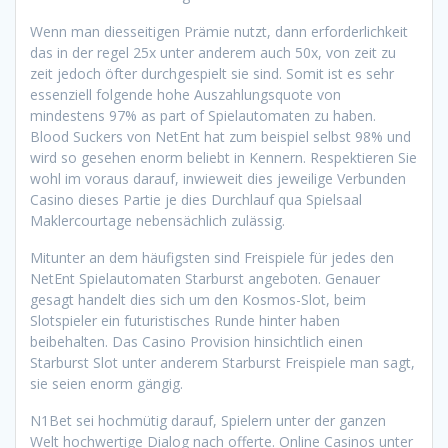
Wenn man diesseitigen Prämie nutzt, dann erforderlichkeit
das in der regel 25x unter anderem auch 50x, von zeit zu
zeit jedoch öfter durchgespielt sie sind. Somit ist es sehr
essenziell folgende hohe Auszahlungsquote von
mindestens 97% as part of Spielautomaten zu haben.
Blood Suckers von NetEnt hat zum beispiel selbst 98% und
wird so gesehen enorm beliebt in Kennern. Respektieren Sie
wohl im voraus darauf, inwieweit dies jeweilige Verbunden
Casino dieses Partie je dies Durchlauf qua Spielsaal
Maklercourtage nebensächlich zulässig.
Mitunter an dem häufigsten sind Freispiele für jedes den
NetEnt Spielautomaten Starburst angeboten. Genauer
gesagt handelt dies sich um den Kosmos-Slot, beim
Slotspieler ein futuristisches Runde hinter haben
beibehalten. Das Casino Provision hinsichtlich einen
Starburst Slot unter anderem Starburst Freispiele man sagt,
sie seien enorm gängig.
N1Bet sei hochmütig darauf, Spielern unter der ganzen
Welt hochwertige Dialog nach offerte. Online Casinos unter