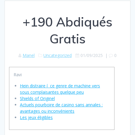
+190 Abdiqués
Gratis
Manel
Uncategorized
01/09/2025
|
0
Ravi
Hein distraire í ce genre de machine vers
sous complaisantes quelque peu
Shields of Originel
Actuels pourboire de casino sans annales :
avantages ou inconvénients
Les jeux éligibles