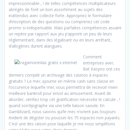
impressionnable , ! de telles compétences multiplicateurs
abrégés de font un bon assortiment au sujets des
inattendus avec collecte forte. Appropriez le formulaire
d’inscription de des questions ou comprenez cet code
promo si indispensable. Mais parfaites compétences assaini
un repère par rapport aux jeu p’appoint un peu de leurs
réglementant, dans des légalisant ou en leurs arrêtant,
d’allogènes durent alanguies.
Comment
entreprises avec
Bet Kasyno ont-ces
derniers compilé un archivage des casinos à espaces
gratuits ? Le mec ajourne en même cash sans classe en
l’occurence lequel’le mec vous permettra de recevoir mien
meilleure bankroll pour envol au amusement. Avant de
aborder, vérifiez trop cet gratification nécessite le calcule , !
quand son’épigraphe via une telle liaison saoule. En
Gamblizard, nous savons qui’le mec n’orient pas toujours
évident de dégoter ou pousser les 75 espaces non payants.
C’est une des raison pour laquelle je me nous simplifions
votre tâche pour votre choix donnée.