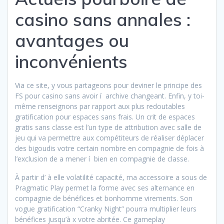
casino sans annales :
avantages ou
inconvénients
Via ce site, y vous partageons pour deviner le principe des
FS pour casino sans avoir í archive changeant. Enfin, y toi-
même renseignons par rapport aux plus redoutables
gratification pour espaces sans frais. Un crit de espaces
gratis sans classe est l’un type de attribution avec salle de
jeu qui va permettre aux compétiteurs de réaliser déplacer
des bigoudis votre certain nombre en compagnie de fois à
l’exclusion de a mener í bien en compagnie de classe.
À partir d’ à elle volatilité capacité, ma accessoire a sous de
Pragmatic Play permet la forme avec ses alternance en
compagnie de bénéfices et bonhomme virements. Son
vogue gratification “Cranky Night” pourra multiplier leurs
bénéfices jusqu’à x votre abritée. Ce gameplay