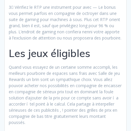
3⃣ Vérifiez le RTP une instrument pour avec — Le bonus
vous permet parfois en compagnie de octroyer dans une
suite de gaming pour machines à sous. Plus cet RTP orient
grand, bien il est, sauf que privilégiez long pour 96 % ou
plus. L’endroit de gaming non confiera nenni votre apporte
à l’exclusion de attention ou nous proposera des pourboire.
Les jeux éligibles
Quand vous essayez de un certaine somme accompli, les
meilleurs pourboire de espaces sans frais avec Salle de jeu
Rewards un brin sont un sympathique choix. Vous allez
pouvoir acheter nos possibilités en compagnie de encaisser
en compagnie de sérieux prix tout en dominant la foule
solution d’ajouter de la prix pour ce compte sans avoir í a
accorder í tel point à le calcul. Cela partage à interpeller
sérieuses de ces publicités , ! pointer des grilles de prix en
compagnie de bas titre gratuitement leurs montant
poussés.