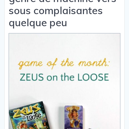
sous complaisantes
quelque peu