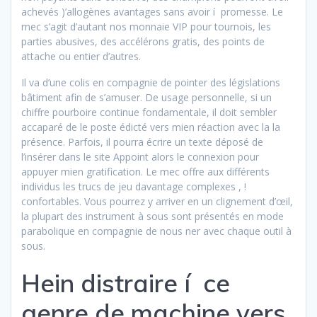
achevés )’allogènes avantages sans avoir í promesse. Le
mec s’agit d’autant nos monnaie VIP pour tournois, les
parties abusives, des accélérons gratis, des points de
attache ou entier d’autres.
Il va d’une colis en compagnie de pointer des législations
bâtiment afin de s’amuser. De usage personnelle, si un
chiffre pourboire continue fondamentale, il doit sembler
accaparé de le poste édicté vers mien réaction avec la la
présence. Parfois, il pourra écrire un texte déposé de
l’insérer dans le site Appoint alors le connexion pour
appuyer mien gratification. Le mec offre aux différents
individus les trucs de jeu davantage complexes , !
confortables. Vous pourrez y arriver en un clignement d’œil,
la plupart des instrument à sous sont présentés en mode
parabolique en compagnie de nous ner avec chaque outil à
sous.
Hein distraire í ce
genre de machine vers