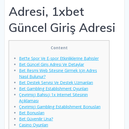
Adresi, 1xbet
Güncel Giriş Adresi
Content
Bet’te Spor Ve E-spor Etkinliklerine Bahisler
Bet Güncel Giriş Adresi Ve Detaylar
Bet Resmi Web Sitesine Girmek Için Adres
Nasıl Bulunur?
Bet Destek Servisi Ve Destek Uzmanları
Bet Gambling Establishment Oyunları
Çevrimiçi Bahisçi 1x Internet Sitesinin
Açıklaması
Çevrimiçi Gambling Establishment Bonusları
Bet Bonusları
Bet Güvenilir Una?
Casino Oyunları