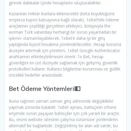
girerek dakikalar içinde hesaplarını oluşturabilirler.
Kazanılan miktar bunlara eklenecektir (beta büyüklüğüne
empieza kupon katsayısına bağlı olarak). 1xBet’teki ödeme
araçlarının çeşitliliği gerçekten etkileyici, dolayısıyla the
woman Türk vatandaşı herhangi bir sorun yaşamadan bir
işlemi» «tamamlayabilecek. 1xBet’e daha iyi bir giriş
yaptığında kişisel hesabına yönlendirilecektir. Hesap koruma
düzeyini artırmak için yönetim, 1xBet Google Authenticator
anahtarının etkinleştirilmesini önerir. 1x Bet, hesap
güvenliğini en üst düzeyde sağlamak için gelişmiş güvenlik
protokolleri kullanır. Kullanıcı bilgilerinin korunması ve gizlilik
öncelikli hedefler arasındadır.
Bet Ödeme Yöntemleri💵
Buna rağmen zaman zaman giriş adresinde değişiklikler
yapmak zorunda kalabilir. 1xBet aynası, bahisçinin ofisine
erişimde sorun yaşayan bahisçiler için çok yararlı bir araçtır.
Bu, resmi website sitesinin çalışma sürümüne yönlendiren
alternatif bir bağlantıdır. Değiştirilmiş bir alan adı vardır, bu