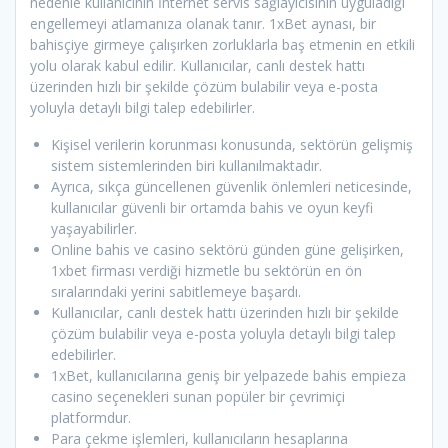
nedenle kullanıcının İnternet servis sağlayıcısının uyguladığı
engellemeyi atlamanıza olanak tanır. 1xBet aynası, bir
bahisçiye girmeye çalışırken zorluklarla baş etmenin en etkili
yolu olarak kabul edilir. Kullanıcılar, canlı destek hattı
üzerinden hızlı bir şekilde çözüm bulabilir veya e-posta
yoluyla detaylı bilgi talep edebilirler.
Kişisel verilerin korunması konusunda, sektörün gelişmiş
sistem sistemlerinden biri kullanılmaktadır.
Ayrıca, sıkça güncellenen güvenlik önlemleri neticesinde,
kullanıcılar güvenli bir ortamda bahis ve oyun keyfi
yaşayabilirler.
Online bahis ve casino sektörü günden güne gelişirken,
1xbet firması verdiği hizmetle bu sektörün en ön
sıralarındaki yerini sabitlemeye başardı.
Kullanıcılar, canlı destek hattı üzerinden hızlı bir şekilde
çözüm bulabilir veya e-posta yoluyla detaylı bilgi talep
edebilirler.
1xBet, kullanıcılarına geniş bir yelpazede bahis empieza
casino seçenekleri sunan popüler bir çevrimiçi
platformdur.
Para çekme işlemleri, kullanıcıların hesaplarına