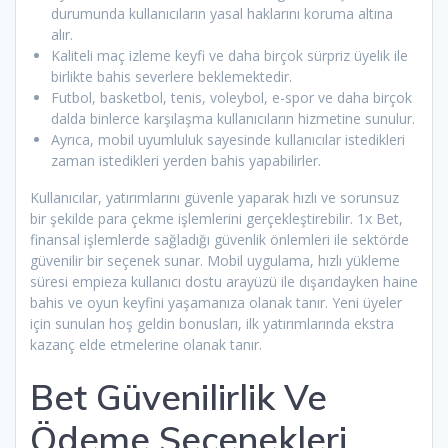
durumunda kullanıcıların yasal haklarını koruma altına
alır.
Kaliteli maç izleme keyfi ve daha birçok sürpriz üyelik ile
birlikte bahis severlere beklemektedir.
Futbol, basketbol, tenis, voleybol, e-spor ve daha birçok
dalda binlerce karşılaşma kullanıcıların hizmetine sunulur.
Ayrıca, mobil uyumluluk sayesinde kullanıcılar istedikleri
zaman istedikleri yerden bahis yapabilirler.
Kullanıcılar, yatırımlarını güvenle yaparak hızlı ve sorunsuz
bir şekilde para çekme işlemlerini gerçekleştirebilir. 1x Bet,
finansal işlemlerde sağladığı güvenlik önlemleri ile sektörde
güvenilir bir seçenek sunar. Mobil uygulama, hızlı yükleme
süresi empieza kullanıcı dostu arayüzü ile dışarıdayken haine
bahis ve oyun keyfini yaşamanıza olanak tanır. Yeni üyeler
için sunulan hoş geldin bonusları, ilk yatırımlarında ekstra
kazanç elde etmelerine olanak tanır.
Bet Güvenilirlik Ve
Ödeme Seçenekleri