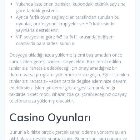
Yukarıda listelenen bahisler, kupondaki etkinlik sayısına
göre farklılık gösterir.
Ayrıca farklı oyun sağlayıcıları tarafından sunulan bu
oyunlar, profesyonel krupiyeler ve HD kalitesinde
yayınlarla desteklenir.
VIP seviyesine göre %5 ila %11 arasında değişen
oranlarda para iadesi sunulur.
Dosyaya tıkladığınızda yükleme işlemi başlamadan önce
cara sizden gerekli izinleri isteyecektir. Bazı tercih edilen
izinler sizi rahatsız edebileceği için onaylamadığınız bir
durum varsa programı yüklemekten vazgeçin. Eğer istenilen
izinler sizi rahatsız» «eden tarzda değilse işleminize devam
edebilirsiniz. İşlem yükleme göstergesi tamamlandığı
takdirde 1xbet mobil cihazınızda çalıştırabileceğiniz dosyayı
telefonunuza yüklemiş olacaktır.
Casino Oyunları
Bununla birlikte birçok gerçek sanal ödeme yöntemi şu an
aktif olarak destek sunmaktadır. Bunun yanı sıra papara ve