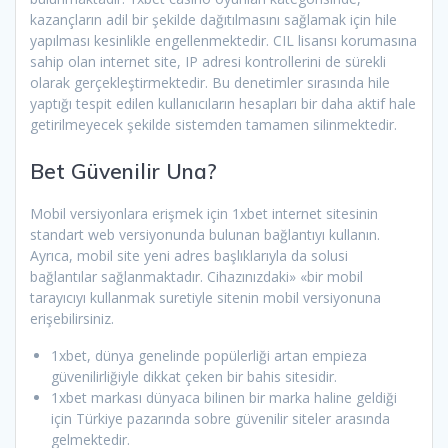
kazançların adil bir şekilde dağıtılmasını sağlamak için hile
yapılması kesinlikle engellenmektedir. CIL lisansı korumasına
sahip olan internet site, IP adresi kontrollerini de sürekli
olarak gerçekleştirmektedir. Bu denetimler sırasında hile
yaptığı tespit edilen kullanıcıların hesapları bir daha aktif hale
getirilmeyecek şekilde sistemden tamamen silinmektedir.
Bet Güvenilir Una?
Mobil versiyonlara erişmek için 1xbet internet sitesinin
standart web versiyonunda bulunan bağlantıyı kullanın.
Ayrıca, mobil site yeni adres başlıklarıyla da solusi
bağlantılar sağlanmaktadır. Cihazınızdaki» «bir mobil
tarayıcıyı kullanmak suretiyle sitenin mobil versiyonuna
erişebilirsiniz.
1xbet, dünya genelinde popülerliği artan empieza
güvenilirliğiyle dikkat çeken bir bahis sitesidir.
1xbet markası dünyaca bilinen bir marka haline geldiği
için Türkiye pazarında sobre güvenilir siteler arasında
gelmektedir.