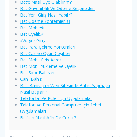
Bet’e Nasıl Üye Olabilirim?
Bet Güvenilirlik Ve Ödeme Seçenekleri
Bet Yeni Giriş Nasıl Yapılır?
Bet Ödeme Yöntemleri💵
Bet Mobil📲
Bet Üyelik✅
«Wager Giriş
Bet Para Çekme Yöntemleri
Bet Casino Oyun Çeşitleri
Bet Mobil Giriş Adresi
Bet Mobil Yükleme Ve Üyelik
Bet Spor Bahisleri
Canlı Bahis
Bet: Bahisçinin Web Sitesinde Bahis Yapmaya
Nasıl Başlanır
Telefonlar Ve Pc’ler Için Uygulamalar
Telefon Ve Personal Computer Için 1xbet
Uygulamaları
Bet’ten Nasıl Afin De Çekilir?