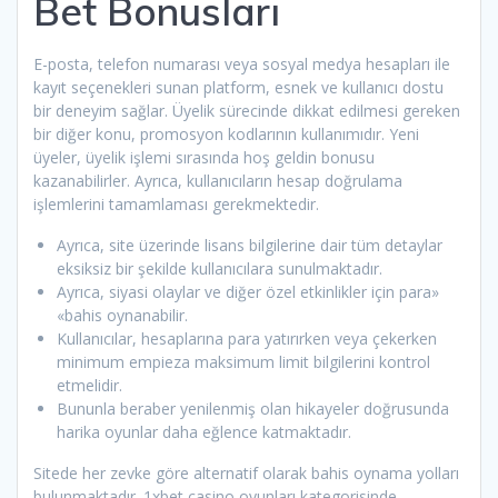
Bet Bonusları
E-posta, telefon numarası veya sosyal medya hesapları ile
kayıt seçenekleri sunan platform, esnek ve kullanıcı dostu
bir deneyim sağlar. Üyelik sürecinde dikkat edilmesi gereken
bir diğer konu, promosyon kodlarının kullanımıdır. Yeni
üyeler, üyelik işlemi sırasında hoş geldin bonusu
kazanabilirler. Ayrıca, kullanıcıların hesap doğrulama
işlemlerini tamamlaması gerekmektedir.
Ayrıca, site üzerinde lisans bilgilerine dair tüm detaylar
eksiksiz bir şekilde kullanıcılara sunulmaktadır.
Ayrıca, siyasi olaylar ve diğer özel etkinlikler için para»
«bahis oynanabilir.
Kullanıcılar, hesaplarına para yatırırken veya çekerken
minimum empieza maksimum limit bilgilerini kontrol
etmelidir.
Bununla beraber yenilenmiş olan hikayeler doğrusunda
harika oyunlar daha eğlence katmaktadır.
Sitede her zevke göre alternatif olarak bahis oynama yolları
bulunmaktadır. 1xbet casino oyunları kategorisinde,