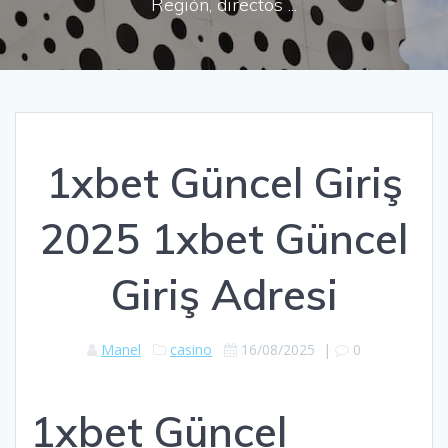
Región, directos ...
1xbet Güncel Giriş
2025 1xbet Güncel
Giriş Adresi
Manel
casino
16/08/2025
|
0
1xbet Güncel