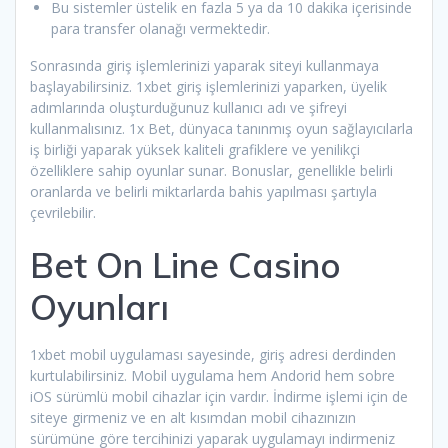
Bu sistemler üstelik en fazla 5 ya da 10 dakika içerisinde
para transfer olanağı vermektedir.
Sonrasında giriş işlemlerinizi yaparak siteyi kullanmaya
başlayabilirsiniz. 1xbet giriş işlemlerinizi yaparken, üyelik
adımlarında oluşturduğunuz kullanıcı adı ve şifreyi
kullanmalısınız. 1x Bet, dünyaca tanınmış oyun sağlayıcılarla
iş birliği yaparak yüksek kaliteli grafiklere ve yenilikçi
özelliklere sahip oyunlar sunar. Bonuslar, genellikle belirli
oranlarda ve belirli miktarlarda bahis yapılması şartıyla
çevrilebilir.
Bet On Line Casino
Oyunları
1xbet mobil uygulaması sayesinde, giriş adresi derdinden
kurtulabilirsiniz. Mobil uygulama hem Andorid hem sobre
iOS sürümlü mobil cihazlar için vardır. İndirme işlemi için de
siteye girmeniz ve en alt kısımdan mobil cihazınızın
sürümüne göre tercihinizi yaparak uygulamayı indirmeniz