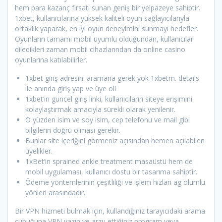
hem para kazanç fırsatı sunan geniş bir yelpazeye sahiptir.
1xbet, kullanıcılarına yüksek kaliteli oyun sağlayıcılarıyla
ortaklık yaparak, en iyi oyun deneyimini sunmayı hedefler.
Oyunların tamamı mobil uyumlu olduğundan, kullanıcılar
diledikleri zaman mobil cihazlarından da online casino
oyunlarına katılabilirler.
1xbet giriş adresini aramana gerek yok 1xbetm. details
ile anında giriş yap ve üye ol!
1xbet’in güncel giriş linki, kullanıcıların siteye erişimini
kolaylaştırmak amacıyla sürekli olarak yenilenir.
O yüzden isim ve soy isim, cep telefonu ve mail gibi
bilgilerin doğru olması gerekir.
Bunlar site içeriğini görmeniz açısından hemen açılabilen
üyelikler.
1xBet’in sprained ankle treatment masaüstü hem de
mobil uygulaması, kullanıcı dostu bir tasarıma sahiptir.
Ödeme yöntemlerinin çeşitliliği ve işlem hızları ag olumlu
yönleri arasındadır.
Bir VPN hizmeti bulmak için, kullandığınız tarayıcıdaki arama
çubuğuna VPN yazın ve arzu ettiğiniz program veya