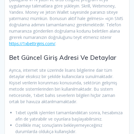
uygulamayı talimatlara göre yükleyin. Skrill, Webmoney,
Yandex. Money ve Jeton Wallet sayesinde paranızı siteye
yatırmanız mümkün. Bonusun aktif hale gelmesi» «için SMS
doğrulama adımını tamamlamanız gerekmektedir. Telefon
numaranıza gönderilen doğrulama kodunu belirtilen alana
girerek numaranızın doğruluğunu teyit etmeniz istenir
https://1xbettrgiris.com/
.
Bet Güncel Giriş Adresi Ve Detaylar
Ayrıca, internet site üzerinde lisans bilgilerine dair tüm
detaylar eksiksiz bir şekilde kullanıcılara sunulmaktadır.
Kişisel verilerin korunması konusunda, sektörün gelişmiş
metode sistemlerinden biri kullanılmaktadır. Bu sistem
neticesinde, 1xbet bahis severlerin bilgileri hiçbir zaman
ortak bir havuza aktarılmamaktadır.
1xbet üyelik işlemleri tamamlandıktan sonra, hesabınıza
afin de yatırabilir ve oyunlara başlayabilirsiniz.
Özellikle maç sonuçlarını bekleyemeyeceğiniz
durumlarda oldukça kullanışlıdır.