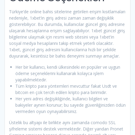
Türkiye’de online bahis sitelerine getirilen erişim kısıtlamaları
nedeniyle, 1xbet’in giriş adresi zaman zaman değişiklik
gösterebiliyor. Bu durumda, kullanıcılar güncel giriş adresine
ulaşarak hesaplarına erişim sağlayabiliyor. 1xbet güncel giriş
bilgilerine ulaşmak için resmi web sitesini veya 1xbet’in
sosyal medya hesaplarını takip etmek yeterli olacaktır.
1xbet, güncel giriş adresini kullanıcılarına hızlı bir şekilde
duyurarak, kesintisiz bir bahis deneyimi sunmayı amaçlar.
Her bir kullanıcı, kendi ülkesindeki en popüler ve uygun
ödeme seçeneklerini kullanarak kolayca işlem
yapabilmektedir.
Tüm kripto para yöntemleri mevcuttur fakat Usdt ve
bitcoin en çok tercih edilen kripto para birimidir.
Her yeni adres değişikliğinde, kullanıcı bilgileri ve
bakiyeler aynen korunur; bu sayede güvenliğinizden ödün
vermeden oyun oynayabilirsiniz.
Üstelik bu altyapı ile birlikte aynı zamanda comodo SSL
şifreleme sistemi destek vermektedir. Diğer yandan Pronet