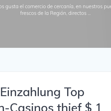
os gusta el comercio de cercanía, en nuestros p
frescos de la Región, directos ...
 Einzahlung Top
-Casinos thief $ 1