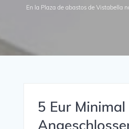
En la Plaza de abastos de Vistabella n
5 Eur Minimal
Angeschlossen