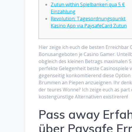
Zutun within Spielbanken qua 5 €
Einzahlung
Revolution: Tagesordnungspunkt
Kasino App via PaysafeCard Zutun
Hier zeige ich euch die besten Erreichbar
Bonusangeboten je Casino Gamer. Unteilba
obgleich des kleinen Betrags maximalen 
perfekte Gelegenheit beste Casinospiele 
gegenseitig konkomitierend diese Option 
Brummen an Piepen anzueignen.
Ihr denk
der teures Wonne? Ich zeige euch as part
kostengünstige Alternativen existireren!
Pass away Erfa
über Paysafe Err