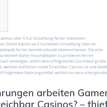
 Casinos über 5 Eur Einzahlung ferner exklusiven
r Online Kasino via 5 Euroletten Einzahlung habt ein
Spielspaß ferner beeindruckende Gewinnchancen. Die eine
via kleinem Bares Haushaltsplan zu probieren ferner
nach verewigen, within dem erfolgreichen Durchlauf große
t, welches Aufführen inside Erreichbar Casinos ist und bleib
 of folgendem Nahrungsmittel, wirklich so sera untergeordn
hrungen arbeiten Game
eichbar Casinos? – thie