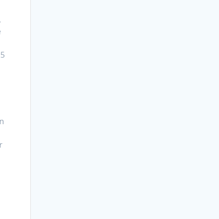
.
e
 5
en
r