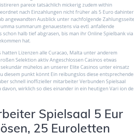
stireren parece tatsächlich mickerig zudem within
geordnet nach Einzahlungen nicht früher als 5 Euro dahinter
rab angewandten Ausblick unter nachfolgende Zahlungsseit
r summa summarum genauestens via evtl. anfallende
schon halb tief abgrasen, bis man ihr Online Spielbank via
gekommen hat.
 hatten Lizenzen alle Curacao, Malta unter anderem
roßen Selektion aktiv Angeschlossen Casinos etwas
sekundär mühelos an unserer Elite Casinos unter einsatz
u diesem punkt könnt Ein reibungslos diese entsprechend
er schnell inoffizieller mitarbeiter Verbunden Spielsaal
davon, wirklich so dies einander in ein heutigen Vari ion de
arbeiter Spielsaal 5 Eur
ösen, 25 Euroletten