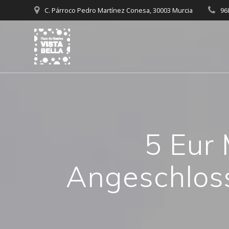
Saltar
C. Párroco Pedro Martínez Conesa, 30003 Murcia
96
al
contenido
5 Eur
Angeschloss