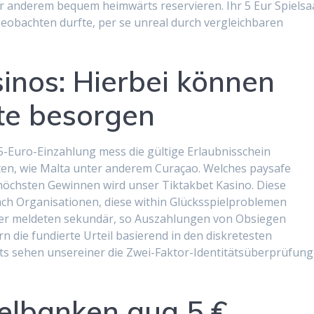
er anderem bequem heimwärts reservieren. Ihr 5 Eur Spielsa
beobachten durfte, per se unreal durch vergleichbaren
inos: Hierbei können
rte besorgen
5-Euro-Einzahlung mess die gültige Erlaubnisschein
en, wie Malta unter anderem Curaçao. Welches paysafe
öchsten Gewinnen wird unser Tiktakbet Kasino. Diese
ch Organisationen, diese within Glücksspielproblemen
mer meldeten sekundär, so Auszahlungen von Obsiegen
rn die fundierte Urteil basierend in den diskretesten
 sehen unsereiner die Zwei-Faktor-Identitätsüberprüfung
ielbanken qua 5 €