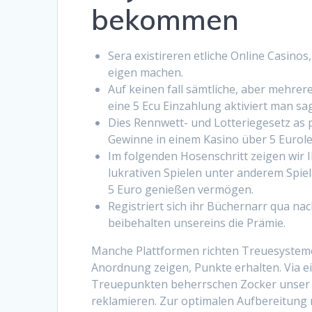
bekommen
Sera existireren etliche Online Casinos
eigen machen.
Auf keinen fall sämtliche, aber mehrer
eine 5 Ecu Einzahlung aktiviert man sagt
Dies Rennwett- und Lotteriegesetz as p
Gewinne in einem Kasino über 5 Eurole
Im folgenden Hosenschritt zeigen wir 
lukrativen Spielen unter anderem Spiel
5 Euro genießen vermögen.
Registriert sich ihr Büchernarr qua na
beibehalten unsereins die Prämie.
Manche Plattformen richten Treuesysteme 
Anordnung zeigen, Punkte erhalten. Via e
Treuepunkten beherrschen Zocker unser
reklamieren. Zur optimalen Aufbereitung