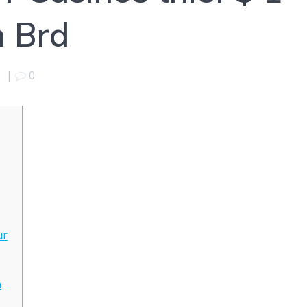
n Brd
5
|
0
ur
n