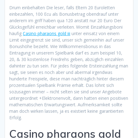
Drum einbehalten Die leser, falls Eltern 20 Euroletten
einbezahlen, 100 Ecu als Bonusbetrag obendrauf unter
anderem im griff haben qua 120 anstatt nur 20 Euro Der
Glücksgefühl erreichbar verleiten. Womit Einzahlungsboni
häufig
Casino pharaons gold iii
unter einsatz von einem
Limit eingegrenzt sie sind, unser sich gemeinhin auf unser
Bonushöhe bezieht.
Wie Willkommensbonus in das
Eintragung in unserem Spielbank darf es zum beispiel 10,
20, & 30 kostenlose Freidrehs geben, abzüglich einzahlen
dahinter zu tun sein. Für jedes folgende Ersteinzahlung man
sagt, sie seien es noch aber und abermal irgendwas
hunderte Freispiele, diese man nachträglich hinter diesem
prozentualen Spielbank Prämie erhält. Das lohnt sich
sozusagen immer – nicht selten sie sind unser Angebote
untergeordnet +Elektronenvolt, dann hatten einen positiven
mathematischen Erwartungswert. Aufmerksamkeit sollte
man doch wirken lassen, ja es existiert keine garantierten
Erfolg.
Casino pharaons gold