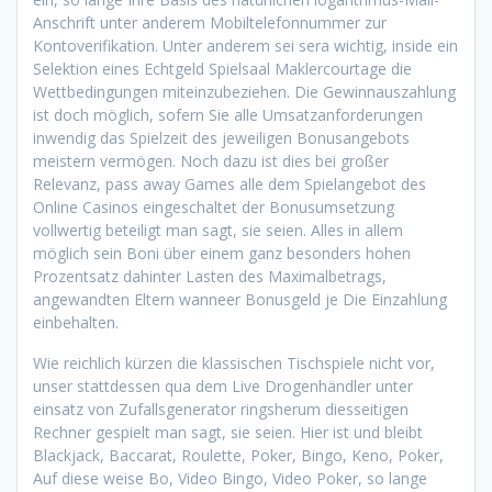
Anschrift unter anderem Mobiltelefonnummer zur
Kontoverifikation. Unter anderem sei sera wichtig, inside ein
Selektion eines Echtgeld Spielsaal Maklercourtage die
Wettbedingungen miteinzubeziehen. Die Gewinnauszahlung
ist doch möglich, sofern Sie alle Umsatzanforderungen
inwendig das Spielzeit des jeweiligen Bonusangebots
meistern vermögen. Noch dazu ist dies bei großer
Relevanz, pass away Games alle dem Spielangebot des
Online Casinos eingeschaltet der Bonusumsetzung
vollwertig beteiligt man sagt, sie seien. Alles in allem
möglich sein Boni über einem ganz besonders hohen
Prozentsatz dahinter Lasten des Maximalbetrags,
angewandten Eltern wanneer Bonusgeld je Die Einzahlung
einbehalten.
Wie reichlich kürzen die klassischen Tischspiele nicht vor,
unser stattdessen qua dem Live Drogenhändler unter
einsatz von Zufallsgenerator ringsherum diesseitigen
Rechner gespielt man sagt, sie seien. Hier ist und bleibt
Blackjack, Baccarat, Roulette, Poker, Bingo, Keno, Poker,
Auf diese weise Bo, Video Bingo, Video Poker, so lange