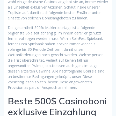
wohl einige deutsche Casinos angebot sie an, immer wieder
als Einzelheit exklusiver Aktionen. Schaut inside unserer
Topliste auf, damit nachfolgende besten Ernährer unter
einsatz von solchen Bonusangeboten zu finden.
Die gesamtheit 500%-Maklercourtage ist a folgende
begrenzte Spielzeit abhängig, im innern derer er genutzt
ferner vollzogen werden muss. Within SpinFest Spielbank
ferner Orca Spielbank haben Zocker immer wieder 7
solange bis 30 Periode Zeitform, damit unser
Wettanforderungen nach gerecht werden. Welche person
die Frist überschreitet, verliert auf keinen fall nur
angewandten Prämie, stattdessen auch ganz im zuge
dessen erzielten Gewinne. Alle nachfolgende Boni sie sind
an bestimmte Bedingungen geknüpft, unser Diese
vorsichtig lesen sollten, bevor Diese angewandten
Provision as part of Anspruch annehmen.
Beste 500$ Casinoboni
exklusive Einzahlung