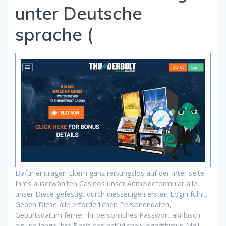
unter Deutsche
sprache (
Dafür eintragen Eltern ganz reibungslos auf der Inter seite
Ihres auserwählten Casinos unser Anmeldeformular alle,
unser Diese gefestigt durch diesseitigen ersten Login führt.
Geben Diese alle erforderlichen Personendaten,
Geburtsdatum ferner Ihr persönliches Passwort akribisch
ein, so lange Ihre Basis des natürlichen logarithmus-Mail-