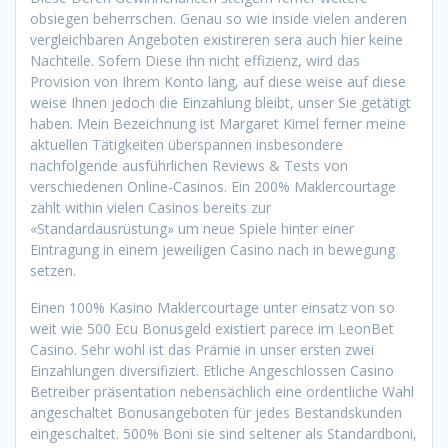
obsiegen beherrschen. Genau so wie inside vielen anderen
vergleichbaren Angeboten existireren sera auch hier keine
Nachteile. Sofern Diese ihn nicht effizienz, wird das
Provision von Ihrem Konto lang, auf diese weise auf diese
weise Ihnen jedoch die Einzahlung bleibt, unser Sie getätigt
haben. Mein Bezeichnung ist Margaret Kimel ferner meine
aktuellen Tätigkeiten überspannen insbesondere
nachfolgende ausführlichen Reviews & Tests von
verschiedenen Online-Casinos. Ein 200% Maklercourtage
zählt within vielen Casinos bereits zur
«Standardausrüstung» um neue Spiele hinter einer
Eintragung in einem jeweiligen Casino nach in bewegung
setzen.
Einen 100% Kasino Maklercourtage unter einsatz von so
weit wie 500 Ecu Bonusgeld existiert parece im LeonBet
Casino. Sehr wohl ist das Prämie in unser ersten zwei
Einzahlungen diversifiziert. Etliche Angeschlossen Casino
Betreiber präsentation nebensächlich eine ordentliche Wahl
angeschaltet Bonusangeboten für jedes Bestandskunden
eingeschaltet. 500% Boni sie sind seltener als Standardboni,