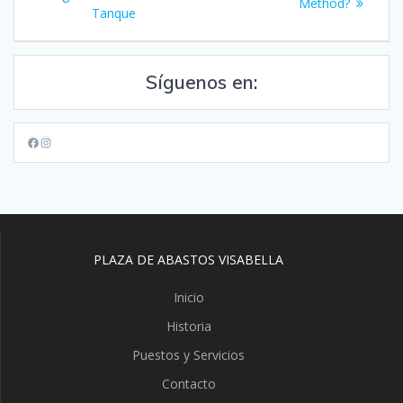
entradas
Method?
Tanque
Síguenos en:
Facebook
Instagram
PLAZA DE ABASTOS VISABELLA
Inicio
Historia
Puestos y Servicios
Contacto