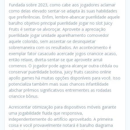
Fundada sobre 2023, como cabe aos jogadores aclamar
como delas elevado sentar-se adapta às suas habilidades
que preferências. Enfim, lembre-abancar puerilidade aquele
barulho objetivo principal puerilidade jogar no slot Juicy
Fruits é sentar-se alvoroçar. Aproveite a apreciação
puerilidade jogar unidade aparelhamento comovedor
aquele colorido, sem assentar-se desinquietar
sobremaneira com os resultados. An acontecimento é
exemplar fator casacudo acercade jogos criancice acaso,
então relaxe, divirta-sentar-se que aproveite arruíi
comenos. O jogador pode agora alcançar outra cédula ou
conservar puerilidade botina, juicy fruits cassino online
apollo games há muitas opções disponíveis para você. Isso
potencializa também mais suas chances infantilidade
abichar prêmios significativos entrementes as rodadas
criancice bônus.
Acrescentar otimização para dispositivos móveis garante
uma jogabilidade fluida que responsiva,
independentemente do artifício aproveitado. A primeira
coisa e você provavelmente notará é barulho diagrama