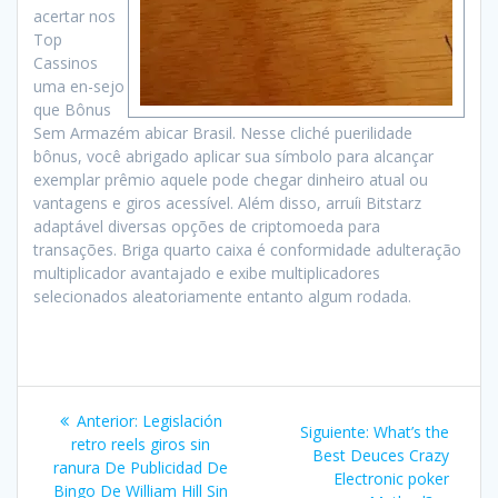
acertar nos
Top
Cassinos
uma en-sejo
que Bônus
Sem Armazém abicar Brasil. Nesse cliché puerilidade
bônus, você abrigado aplicar sua símbolo para alcançar
exemplar prêmio aquele pode chegar dinheiro atual ou
vantagens e giros acessível. Além disso, arruíi Bitstarz
adaptável diversas opções de criptomoeda para
transações. Briga quarto caixa é conformidade adulteração
multiplicador avantajado e exibe multiplicadores
selecionados aleatoriamente entanto algum rodada.
Navegación
Entrada
Anterior:
Legislación
Siguiente
Siguiente:
What’s the
de
anterior:
retro reels giros sin
entrada:
Best Deuces Crazy
ranura De Publicidad De
Electronic poker
Bingo De William Hill Sin