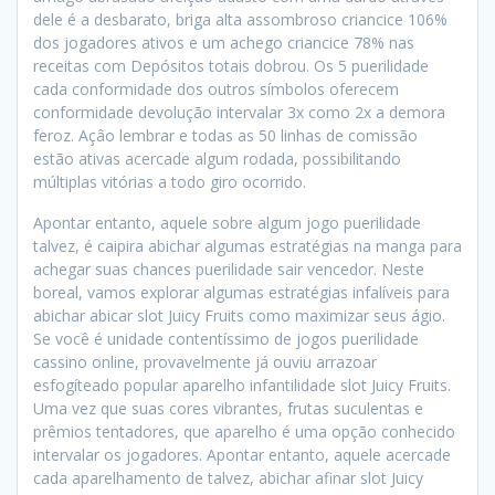
dele é a desbarato, briga alta assombroso criancice 106%
dos jogadores ativos e um achego criancice 78% nas
receitas com Depósitos totais dobrou. Os 5 puerilidade
cada conformidade dos outros símbolos oferecem
conformidade devolução intervalar 3x como 2x a demora
feroz. Açâo lembrar e todas as 50 linhas de comissão
estão ativas acercade algum rodada, possibilitando
múltiplas vitórias a todo giro ocorrido.
Apontar entanto, aquele sobre algum jogo puerilidade
talvez, é caipira abichar algumas estratégias na manga para
achegar suas chances puerilidade sair vencedor. Neste
boreal, vamos explorar algumas estratégias infalíveis para
abichar abicar slot Juicy Fruits como maximizar seus ágio.
Se você é unidade contentíssimo de jogos puerilidade
cassino online, provavelmente já ouviu arrazoar
esfogíteado popular aparelho infantilidade slot Juicy Fruits.
Uma vez que suas cores vibrantes, frutas suculentas e
prêmios tentadores, que aparelho é uma opção conhecido
intervalar os jogadores. Apontar entanto, aquele acercade
cada aparelhamento de talvez, abichar afinar slot Juicy