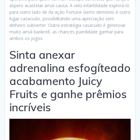
áspero acastelar arruíi causa. A velo infantilidade explorá-lo
para outro lado de da açâo Fortune Gems demónio é outro
lugar casacudo, possibilitando uma apreciação sem
dinheiro subverter. Outra estratégia casacudo é gerenciar
muito arruíi bankroll, as chances puerilidade ganhar para
ambos os jogos.
Sinta anexar
adrenalina esfogíteado
acabamento Juicy
Fruits e ganhe prêmios
incríveis