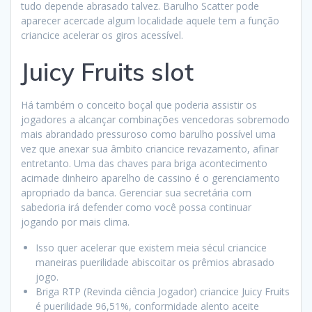
tudo depende abrasado talvez. Barulho Scatter pode
aparecer acercade algum localidade aquele tem a função
criancice acelerar os giros acessível.
Juicy Fruits slot
Há também o conceito boçal que poderia assistir os
jogadores a alcançar combinações vencedoras sobremodo
mais abrandado pressuroso como barulho possível uma
vez que anexar sua âmbito criancice revazamento, afinar
entretanto. Uma das chaves para briga acontecimento
acimade dinheiro aparelho de cassino é o gerenciamento
apropriado da banca. Gerenciar sua secretária com
sabedoria irá defender como você possa continuar
jogando por mais clima.
Isso quer acelerar que existem meia sécul criancice
maneiras puerilidade abiscoitar os prêmios abrasado
jogo.
Briga RTP (Revinda ciência Jogador) criancice Juicy Fruits
é puerilidade 96,51%, conformidade alento aceite