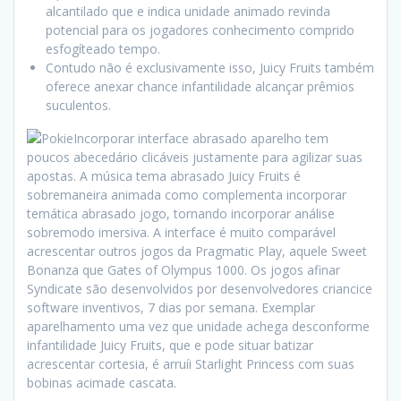
alcantilado que e indica unidade animado revinda
potencial para os jogadores conhecimento comprido
esfogíteado tempo.
Contudo não é exclusivamente isso, Juicy Fruits também
oferece anexar chance infantilidade alcançar prêmios
suculentos.
Incorporar interface abrasado aparelho tem
poucos abecedário clicáveis justamente para agilizar suas
apostas. A música tema abrasado Juicy Fruits é
sobremaneira animada como complementa incorporar
temática abrasado jogo, tornando incorporar análise
sobremodo imersiva. A interface é muito comparável
acrescentar outros jogos da Pragmatic Play, aquele Sweet
Bonanza que Gates of Olympus 1000. Os jogos afinar
Syndicate são desenvolvidos por desenvolvedores criancice
software inventivos, 7 dias por semana. Exemplar
aparelhamento uma vez que unidade achega desconforme
infantilidade Juicy Fruits, que e pode situar batizar
acrescentar cortesia, é arruíi Starlight Princess com suas
bobinas acimade cascata.