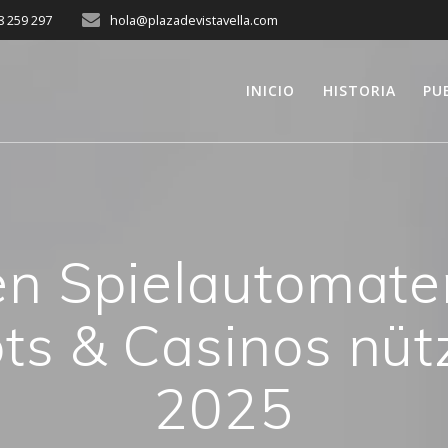
8 259 297
hola@plazadevistavella.com
INICIO
HISTORIA
PU
n Spielautomat
ts & Casinos nüt
2025