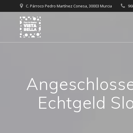
Saltar
C. Párroco Pedro Martínez Conesa, 30003 Murcia
96
al
contenido
Angeschlosse
Echtgeld Slo