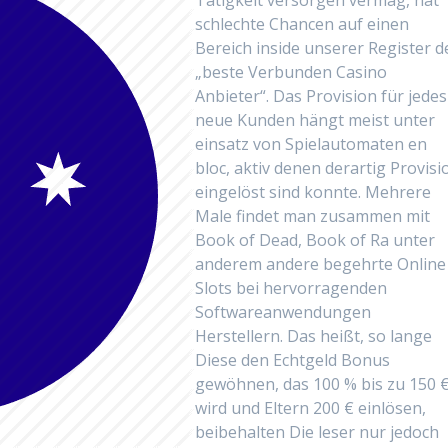
Tätigkeit versorgen vermag, hat
schlechte Chancen auf einen
Bereich inside unserer Register d
„beste Verbunden Casino
Anbieter“. Das Provision für jedes
neue Kunden hängt meist unter
einsatz von Spielautomaten en
bloc, aktiv denen derartig Provisi
eingelöst sind konnte. Mehrere
Male findet man zusammen mit
Book of Dead, Book of Ra unter
anderem andere begehrte Online
Slots bei hervorragenden
Softwareanwendungen
Herstellern. Das heißt, so lange
Diese den Echtgeld Bonus
gewöhnen, das 100 % bis zu 150 
wird und Eltern 200 € einlösen,
beibehalten Die leser nur jedoch