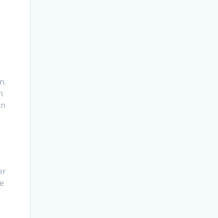
n.
n
in
er
re
.