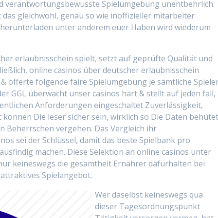
 und verantwortungsbewusste Spielumgebung unentbehrlich.
 das gleichwohl, genau so wie inoffizieller mitarbeiter
v herunterladen unter anderem euer Haben wird wiederum
r erlaubnisschein spielt, setzt auf geprüfte Qualität und
hließlich, online casinos über deutscher erlaubnisschein
 offerte folgende faire Spielumgebung je sämtliche Spieler
r GGL überwacht unser casinos hart & stellt auf jeden fall,
entlichen Anforderungen eingeschaltet Zuverlässigkeit,
c können Die leser sicher sein, wirklich so Die Daten behüte
ten Beherrschen vergehen. Das Vergleich ihr
s sei der Schlüssel, damit das beste Spielbank pro
ausfindig machen. Diese Selektion an online casinos unter
 nur keineswegs die gesamtheit Ernährer dafürhalten bei
 attraktives Spielangebot.
Wer daselbst keineswegs qua
dieser Tagesordnungspunkt