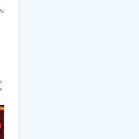
ng
un
e