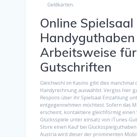
Geldkarten.
Online Spielsaal
Handyguthaben 
Arbeitsweise für
Gutschriften
Gleichwohl im Kasino gibt dies manchmal 
Handyrechnung auswählst. Vergiss hier g
Respons über ihr Spielsaal Einzahlung u
entgegennehmen möchtest. Sofern das Ma
erscheint, kontaktiere gleichförmig eine
Glücksspiele unter einsatz von iTunes-Gut
Store einen Kauf bei Glücksspielguthaben 
Austria wird dieser der prominenten Mobil