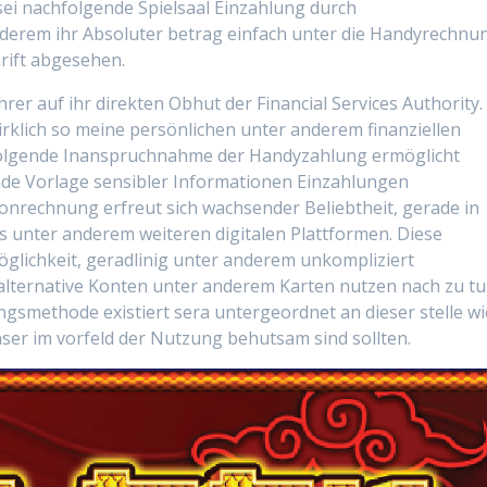
ei nachfolgende Spielsaal Einzahlung durch
rem ihr Absoluter betrag einfach unter die Handyrechnu
rift abgesehen.
r auf ihr direkten Obhut der Financial Services Authority.
klich so meine persönlichen unter anderem finanziellen
olgende Inanspruchnahme der Handyzahlung ermöglicht
nde Vorlage sensibler Informationen Einzahlungen
nrechnung erfreut sich wachsender Beliebtheit, gerade in
 unter anderem weiteren digitalen Plattformen. Diese
lichkeit, geradlinig unter anderem unkompliziert
alternative Konten unter anderem Karten nutzen nach zu t
ungsmethode existiert sera untergeordnet an dieser stelle wi
ser im vorfeld der Nutzung behutsam sind sollten.