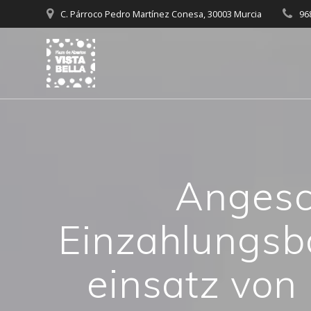
Saltar
C. Párroco Pedro Martínez Conesa, 30003 Murcia
96
al
contenido
Angesc
Einzahlungsb
einsatz von