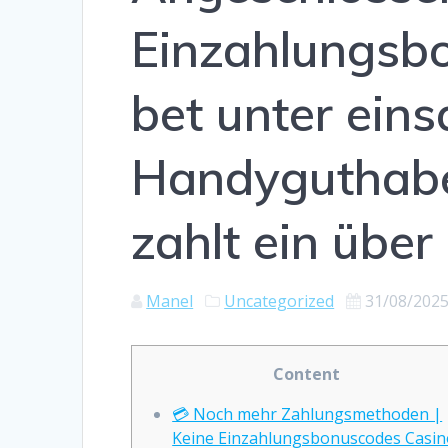
Einzahlungsb
bet unter eins
Handyguthabe
zahlt ein übe
Manel
Uncategorized
31/08/202
Content
💳 Noch mehr Zahlungsmethoden |
Keine Einzahlungsbonuscodes Casin