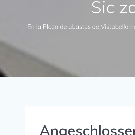
Sic z
En la Plaza de abastos de Vistabella n
Angeschlossen