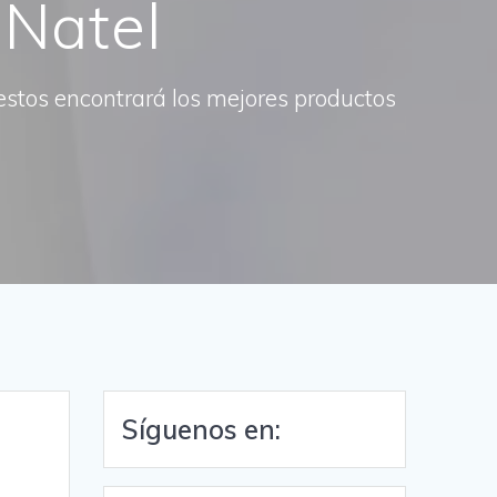
 Natel
uestos encontrará los mejores productos
Síguenos en: