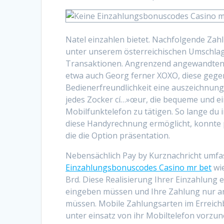
Natel einzahlen bietet. Nachfolgende Za
unter unserem österreichischen Umschlag
Transaktionen. Angrenzend angewandten 3
etwa auch Georg ferner XOXO, diese gegen
Bedienerfreundlichkeit eine auszeichnung 
jedes Zocker cí…»œur, die bequeme und ei
Mobilfunktelefon zu tätigen. So lange du
diese Handyrechnung ermöglicht, konnte p
die die Option präsentation.
Nebensächlich Pay by Kurznachricht umf
Einzahlungsbonuscodes Casino mr bet
wie
Brd. Diese Realisierung Ihrer Einzahlung e
eingeben müssen und Ihre Zahlung nur an
müssen. Mobile Zahlungsarten im Erreichb
unter einsatz von ihr Mobiltelefon vorz