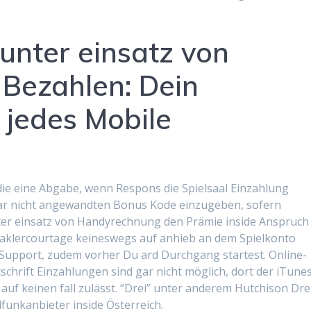
 unter einsatz von
Bezahlen: Dein
 jedes Mobile
die eine Abgabe, wenn Respons die Spielsaal Einzahlung
ar nicht angewandten Bonus Kode einzugeben, sofern
nter einsatz von Handyrechnung den Prämie inside Anspruch
klercourtage keineswegs auf anhieb an dem Spielkonto
n Support, zudem vorher Du ard Durchgang startest. Online-
schrift Einzahlungen sind gar nicht möglich, dort der iTune
auf keinen fall zulässt. “Drei” unter anderem Hutchison Dre
funkanbieter inside Österreich.