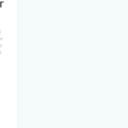
r
i
er
o
.