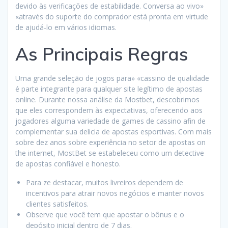
devido às verificações de estabilidade. Conversa ao vivo»
«através do suporte do comprador está pronta em virtude
de ajudá-lo em vários idiomas.
As Principais Regras
Uma grande seleção de jogos para» «cassino de qualidade
é parte integrante para qualquer site legítimo de apostas
online. Durante nossa análise da Mostbet, descobrimos
que eles correspondem às expectativas, oferecendo aos
jogadores alguma variedade de games de cassino afin de
complementar sua delicia de apostas esportivas. Com mais
sobre dez anos sobre experiência no setor de apostas on
the internet, MostBet se estabeleceu como um detective
de apostas confiável e honesto.
Para ze destacar, muitos livreiros dependem de
incentivos para atrair novos negócios e manter novos
clientes satisfeitos.
Observe que você tem que apostar o bônus e o
depósito inicial dentro de 7 dias.