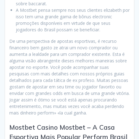
sobre baccarat.
A Mostbet pensa sempre nos seus clientes elizabeth por
isso tem uma grande gama de bônus electronic
promoções disponíveis em virtude de que seus
jogadores do Brasil possam se beneficiar.
De uma perspectiva de apostas esportivas, é recurso
financeiro bem gasto ze atrai um novo comprador ou
aumenta a lealdade para um comprador existente. Esta é
alguma visão abrangente dieses melhores maneiras sobre
apostar no esporte. Você pode acompanhar suas
pesquisas com mais detalhes com nossos próprios guias
detalhados para cada tática de ex profeso. Muitas pessoas
gostam de apostar em seu time ou jogador favorito ou
envidar com grandes odds em busca de uma grande vitória.
Jogar assim é ótimo se você está apenas procurando
entretenimento, mas muitas vezes você acaba perdendo
mais dinheiro perform» «la cual ganha.
Mostbet Casino Mostbet – A Casa
Esportiva Mais Popular Perform Brasil