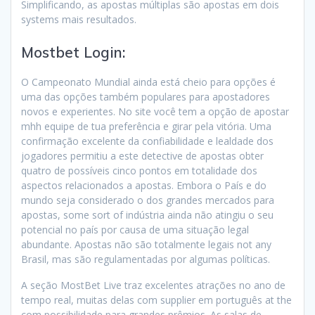
Simplificando, as apostas múltiplas são apostas em dois
systems mais resultados.
Mostbet Login:
O Campeonato Mundial ainda está cheio para opções é
uma das opções também populares para apostadores
novos e experientes. No site você tem a opção de apostar
mhh equipe de tua preferência e girar pela vitória. Uma
confirmação excelente da confiabilidade e lealdade dos
jogadores permitiu a este detective de apostas obter
quatro de possíveis cinco pontos em totalidade dos
aspectos relacionados a apostas. Embora o País e do
mundo seja considerado o dos grandes mercados para
apostas, some sort of indústria ainda não atingiu o seu
potencial no país por causa de uma situação legal
abundante. Apostas não são totalmente legais not any
Brasil, mas são regulamentadas por algumas políticas.
A seção MostBet Live traz excelentes atrações no ano de
tempo real, muitas delas com supplier em português at the
com possibilidade para grandes prêmios. As salas de