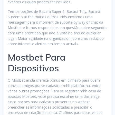
eventos os quais podem ser incluídos.
Temos opções de Bacará Super 6, Bacará Tiny, Bacará
Supremo at the muitos outros. Nós enviamos uma
mensagem para o moment de suporte by way of chat da
Mostbet e fomos respondidos em questão sobre segundos
com uma prontidão que não é vista no ano de qualquer
lugar. Maior agilidade na organizacion, consumo reduzido
sobre internet e alertas em tempo actual.»
Mostbet Para
Dispositivos
O MosBet ainda oferece bônus em dinheiro para quem
convida amigos pra se cadastrar mhh plataforma, entre
várias outras promoções. Para se registrar mhh casa de
apostas Mostbet, você precisa escolher uma dasjenige
cinco opções para cadastro presentes no website,
preencher as informações solicitadas e prescribir o
processo de criação de conta. O bônus para boas-vindas