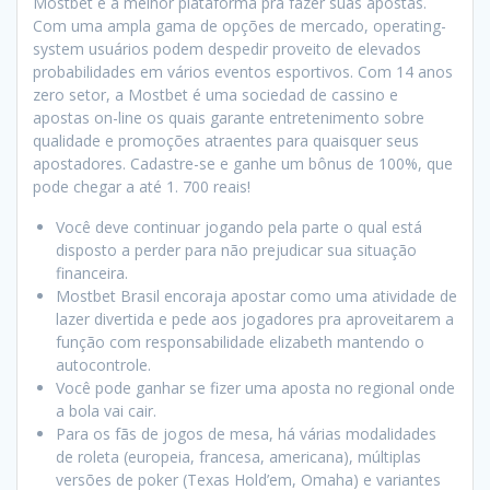
Mostbet é a melhor plataforma pra fazer suas apostas.
Com uma ampla gama de opções de mercado, operating-
system usuários podem despedir proveito de elevados
probabilidades em vários eventos esportivos. Com 14 anos
zero setor, a Mostbet é uma sociedad de cassino e
apostas on-line os quais garante entretenimento sobre
qualidade e promoções atraentes para quaisquer seus
apostadores. Cadastre-se e ganhe um bônus de 100%, que
pode chegar a até 1. 700 reais!
Você deve continuar jogando pela parte o qual está
disposto a perder para não prejudicar sua situação
financeira.
Mostbet Brasil encoraja apostar como uma atividade de
lazer divertida e pede aos jogadores pra aproveitarem a
função com responsabilidade elizabeth mantendo o
autocontrole.
Você pode ganhar se fizer uma aposta no regional onde
a bola vai cair.
Para os fãs de jogos de mesa, há várias modalidades
de roleta (europeia, francesa, americana), múltiplas
versões de poker (Texas Hold’em, Omaha) e variantes