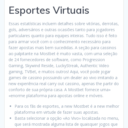
Esportes Virtuais
Essas estatísticas incluem detalhes sobre vitórias, derrotas,
gols, adversários e outras ocasiões tanto para jogadores
particulares quanto para equipes inteiras. Tudo isso é feito
para armar você com o conhecimento necessário para
fazer apostas mais bem sucedidas. A seção para cassinos
ao palpitante na Mostbet é muito vasta, com uma seleção
de 24 fornecedores de software, como Progression
Gaming, Skywind Reside, LuckyStreak, Authentic Video
gaming, TVBet, e muitos outros! Aqui, você pode jogar
games de cassino possuindo um dealer ao vivo imitando a
new experiência real carry out cassino, apenas the partir do
conforto de sua própria casa. A Mostbet fornece uma»
«enorme plataforma para apostas online e móveis.
Para os fãs de esportes, a new Mostbet é a new melhor
plataforma em virtude de fazer suas apostas.
Basta selecionar a opção «Ao Vivo» localizada no menu,
que será mostrada alguma lista de quaisquer jogos que