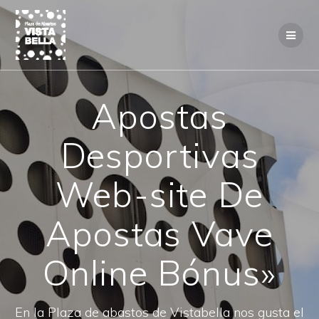
Saltar
al
contenido
Apostas
Desportivas
Web-site De
Apostas Vave
Online Bónus»
En la Plaza de abastos de Vistabella nos gusta el