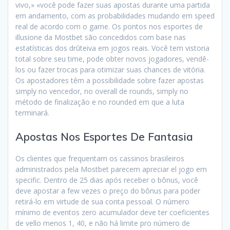
vivo,» «você pode fazer suas apostas durante uma partida
em andamento, com as probabilidades mudando em speed
real de acordo com o game. Os pontos nos esportes de
illusione da Mostbet são concedidos com base nas
estatísticas dos drūteiva em jogos reais. Você tem vistoria
total sobre seu time, pode obter novos jogadores, vendê-
los ou fazer trocas para otimizar suas chances de vitória.
Os apostadores têm a possibilidade sobre fazer apostas
simply no vencedor, no overall de rounds, simply no
método de finalização e no rounded em que a luta
terminará.
Apostas Nos Esportes De Fantasia
Os clientes que frequentam os cassinos brasileiros
administrados pela Mostbet parecem apreciar el jogo em
specific. Dentro de 25 dias após receber o bônus, você
deve apostar a few vezes o preço do bônus para poder
retirá-lo em virtude de sua conta pessoal. O número
mínimo de eventos zero acumulador deve ter coeficientes
de vello menos 1, 40, e não há limite pro número de