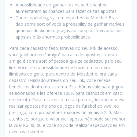
A possibilidade de ganhar faz os participantes
aumentarem as chances para fazer certas apostas.
Todos operating-system esportes na Mostbet Brasil
dão some sort of você a probability de ganhar incríveis
quantias de dinheiro graças aos amplos mercados de
apostas e às enormes probabilidades.
Para cada cadastro feito através do seu link de acesso,
você ganhará um “amigo” na casa de apostas – exista
amigo é some sort of pessoa que ze cadastrou pelo seu
link. Você tem a possibilidade de trazer um número
ilimitado de gente para dentro do Mostbet e, pra cada
cadastro realizado através do seu link, você recebe
benefícios dentro do sistema. Este bônus vale para jogos
selecionados e les oferece 100% para cashback em caso
de derrota. Para ter acesso a esta promoção, você» «deve
realizar apostas no ano de jogos de futebol ao vivo, ou
pré-jogo, com probabilities maiores ou iguais a 2. 0. Mas
atente-se, porque o valor weil aposta não pode ser menor
la cual R$ 40, 00 e você só pode realizar especulações em
eventos discretos.