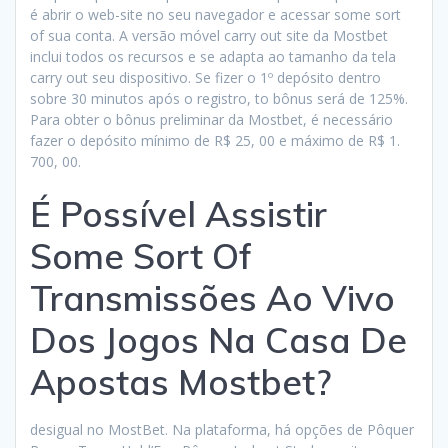
é abrir o web-site no seu navegador e acessar some sort
of sua conta. A versão móvel carry out site da Mostbet
inclui todos os recursos e se adapta ao tamanho da tela
carry out seu dispositivo. Se fizer o 1º depósito dentro
sobre 30 minutos após o registro, to bônus será de 125%.
Para obter o bônus preliminar da Mostbet, é necessário
fazer o depósito mínimo de R$ 25, 00 e máximo de R$ 1.
700, 00.
É Possível Assistir
Some Sort Of
Transmissões Ao Vivo
Dos Jogos Na Casa De
Apostas Mostbet?
desigual no MostBet. Na plataforma, há opções de Pôquer