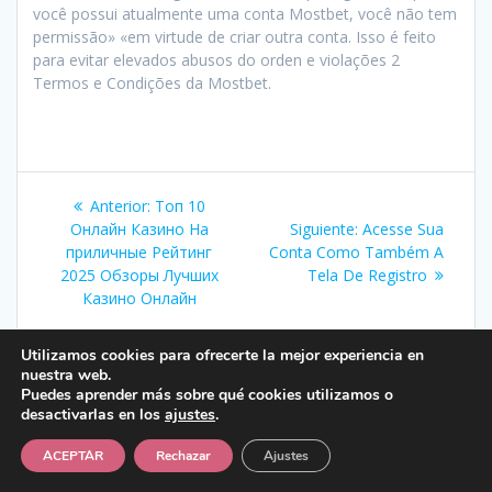
você possui atualmente uma conta Mostbet, você não tem
permissão» «em virtude de criar outra conta. Isso é feito
para evitar elevados abusos do orden e violações 2
Termos e Condições da Mostbet.
Navegación
Entrada
Anterior:
Tоп 10
de
anterior:
Siguiente
Онлайн Казино На
Siguiente:
Acesse Sua
entrada:
приличные Рейтинг
Conta Como Também A
entradas
2025 Обзоры Лучших
Tela De Registro
Казино Онлайн
Utilizamos cookies para ofrecerte la mejor experiencia en
nuestra web.
Síguenos en:
Puedes aprender más sobre qué cookies utilizamos o
desactivarlas en los
ajustes
.
Facebook
Instagram
ACEPTAR
Rechazar
Ajustes