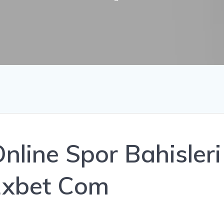
Online Spor Bahisleri
 1xbet Com