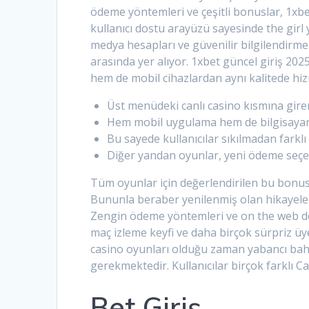
ödeme yöntemleri ve çeşitli bonuslar, 1xbet
kullanıcı dostu arayüzü sayesinde the girl 
medya hesapları ve güvenilir bilgilendirme 
arasında yer alıyor. 1xbet güncel giriş 202
hem de mobil cihazlardan aynı kalitede hiz
Üst menüdeki canlı casino kısmına gire
Hem mobil uygulama hem de bilgisayar
Bu sayede kullanıcılar sıkılmadan farklı
Diğer yandan oyunlar, yeni ödeme seçene
Tüm oyunlar için değerlendirilen bu bonus
Bununla beraber yenilenmiş olan hikayele
Zengin ödeme yöntemleri ve on the web des
maç izleme keyfi ve daha birçok sürpriz üye
casino oyunları olduğu zaman yabancı bahis
gerekmektedir. Kullanıcılar birçok farklı
Bet Giriş