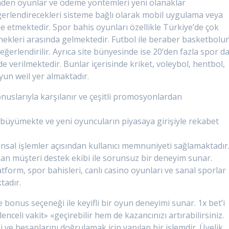
inden oyunlar ve ödeme yöntemleri yeni olanaklar
ğerlendirecekleri sisteme bağlı olarak mobil uygulama veya
e etmektedir. Spor bahis oyunları özellikle Türkiye’de çok
nekleri arasında gelmektedir. Futbol ile beraber basketbolu
eğerlendirilir. Ayrıca site bünyesinde ise 20’den fazla spor da
de verilmektedir. Bunlar içerisinde kriket, voleybol, hentbol,
yun weil yer almaktadır.
onuslarıyla karşılanır ve çeşitli promosyonlardan
büyümekte ve yeni oyuncuların piyasaya girişiyle rekabet
nsal işlemler açısından kullanıcı memnuniyeti sağlamaktadır
nan müşteri destek ekibi ile sorunsuz bir deneyim sunar.
latform, spor bahisleri, canlı casino oyunları ve sanal sporlar
tadır.
 bonus seçeneği ile keyifli bir oyun deneyimi sunar. 1x bet’i
celi vakit» «geçirebilir hem de kazancınızı artırabilirsiniz.
i ve hesaplarını doğrulamak için yapılan bir işlemdir. Üyelik