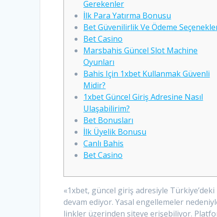
Gerekenler
İlk Para Yatırma Bonusu
Bet Güvenilirlik Ve Ödeme Seçenekle
Bet Casino
Marsbahis Güncel Slot Machine
Oyunları
Bahis Için 1xbet Kullanmak Güvenli
Midir?
1xbet Güncel Giriş Adresine Nasıl
Ulaşabilirim?
Bet Bonusları
İlk Üyelik Bonusu
Canlı Bahis
Bet Casino
«1xbet, güncel giriş adresiyle Türkiye’dek
devam ediyor. Yasal engellemeler nedeniyle
linkler üzerinden siteye erişebiliyor. Pla