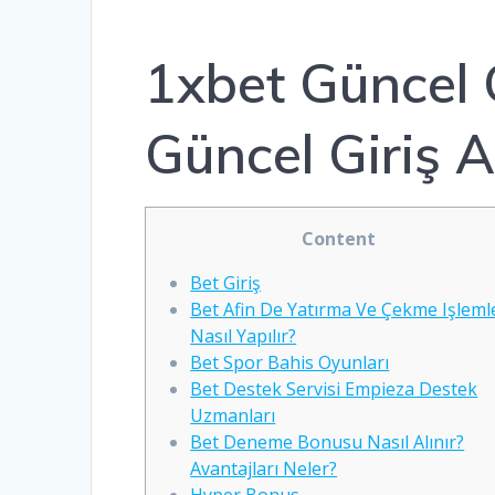
1xbet Güncel 
Güncel Giriş A
Content
Bet Giriş
Bet Afin De Yatırma Ve Çekme Işleml
Nasıl Yapılır?
Bet Spor Bahis Oyunları
Bet Destek Servisi Empieza Destek
Uzmanları
Bet Deneme Bonusu Nasıl Alınır?
Avantajları Neler?