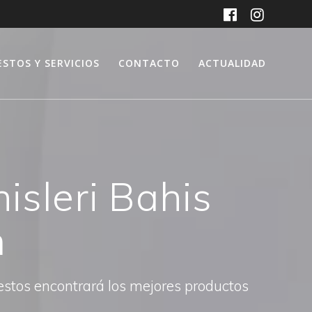
ESTOS Y SERVICIOS
CONTACTO
ACTUALIDAD
isleri Bahis
m
uestos encontrará los mejores productos