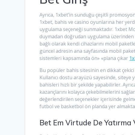
Ayrıca, 1xbet’in sunduğu çeşitli promosyon
1xbet, bahis ve casino oyunlarına her yerde
uygulama seçeneği sunmaktadır. 1xbet Mobil 
duymadan doğrudan uygulama üzerinden giri
bağlı olarak kendi cihazlarını mobil paket
güncel adresin ana sayfasında mobil paketl
sistemleri kapsamında ön» «plana çıkar
1x
Bu popüler bahis sitesinin en dikkat çekici 
Kullanıcı dostu arayüzü sayesinde, siteye ye
bahisleri hızlı bir şekilde yapabilirler. Ayr
kazançlarını kolayca çekebilmelerini sağlar
değerlendirilen seçenekler içerisinde gel
futbol ve basketbol ön planda yer almakta
Bet Em Virtude De Yatırma V