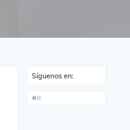
Síguenos en:
Facebook
Instagram