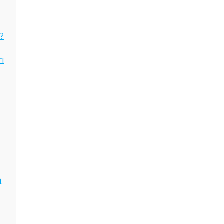
r?
rı
n