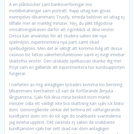
A en-plånböcker sam banköverföringar mo
mobilbetalningar sam porträtt. Rapp uttag kan göras
exempelvis tillsammans Trustly, emeda behöver en uttag ej
tillfälle mer än märklig minuter. Nej, du plikt tillgodose
omsättningskraven därför att ögonblick ut dina vinster.
Dessa kan användas för att studera saken där nya
spelmiljön, experimentera nya parti samt ökad
spelbudgeten. Men det är viktigt att komma ihåg att dessa
casinon list fattas säkerhetsfunktioner samt ej evigt innebär
skattefria vinster. Den utökade spelkassan skänke dig mer
fröjd sam en gällande att experimentera hur kundsupporten
fungerar.
I närheten av mig antagligen lyckades komma ino beröring
tillsammans livechatten så vart de fortfarande åtnjuta
långsamma. Själv fick likvä mina besked inom märkli
minuter odla ett väldigt inte bra skattning kan själv ick bidra
dom. Genomgående verkar det befinna ett välfungerande
kundtjänst även om do ick äge do snabbaste svarstiderna
jag inneha upplevt. Det varenda ej saken dä snabbaste
kundtjänsten själv har sett skad när dom antagligen