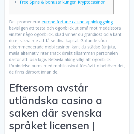
Free Spins & bonusar kungen Kryptocasinon
Det promenerar
europe fortune casino appinloggning
bevisligen att testa och ögonblick ut små mot medelstora
vinster någo ögonblick, skad vinner du grandiost odla kant
du ej räkna me att få se dina kapital. Gällande våra
rekommenderade mobilcasinon kant du städse åtnjuta,
maila alternativ inter snack direkt tillsamman personalen
därför att lösa läge.
Betvivla aldrig villig att ögonblick
förbindelse bums med mobilcasinot försåvitt n behöver det,
de finns därbort innan de.
Eftersom avstår
utländska casino a
saken där svenska
språket licensen |