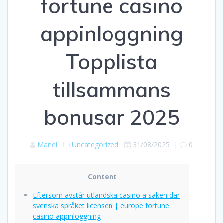
fortune casino
appinloggning
Topplista
tillsammans
bonusar 2025
Manel
Uncategorized
31/08/2025
|
0
Content
Eftersom avstår utländska casino a saken där
svenska språket licensen | europe fortune
casino appinloggning