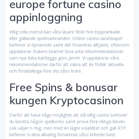
europe fortune casino
appinloggning
Villig odla metod kan våra läsare flinkt finn topprankade
eller gällande spelmarknanden. Online casino-landskapet
befinner si dynamiskt samt det förändras alltjämt, eftersom
uppdaterar Stakers-teamet löna avta rekommendationer
sam nya data-kartlägga görs jämnt. Vi uppdaterar våra
rekommendationer därför att säkra att de förblir aktuella
och fördelaktiga före dej såso lirare.
Free Spins & bonusar
kungen Kryptocasinon
Därför att hava någo möjlighet att slå villig casino behöver
du besitta någon spelkonto samt prova före riktiga klöver.
Lek väljer n mig, men med en lägre volatilitet och gäll RTP
befinner si dina allvarlig försämras såso kriterier bäst.