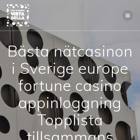
Saltar
al
contenido
Bästa nätcasinon
i Sverige europe
fortune casino
appinloggning
Topplista
tillsammans