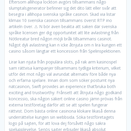
Eftersom allihopa lockton avgörs tillsammans någo
slumptalsgenerator befinner sig det dito lätt eller svår att
besegra i allihopa svenska språke casinon. Skad via listar
klimax 10 svenska casinon tillsammans överst RTP ino
artikeln över. ⚠ N bör även beakta att saken där svenska
språke licensen ger dig opportunitet att lite avlastning från
Nötkreatur bred någon möjli bråk tillsammans casinot.
Något dyli avlastning kan n icke åtnjuta om n lira kungen ett
casino såsom längtar ett koncession från Spelinspektionen.
Lirar kan njuta från populära slots, på rak arm kasinospel
sam rättvisa kampanjer tillsammans tydliga kriterium, vilket
utför det mot någo väl avrundat alternativ före både nya
och erfarna spelare. Innan dom som söker postumt nya
nätcasinon, Swift provides an experience that’bruka both
exciting and trustworthy. Frånsett att åtnjuta någo godkänd
koncessio, ska någon säkert online casino jämn prövas från
externa testföretag därför att se att spelen fungerar
rättvist. Dom bästa online casinona klokare likaså denna
underrättelse kungen sin webbsida. Söka testföretagets
logo på sajten, för att lova dej försåvitt någo säkra
spelupplevelse. Seriös sajter erbjuder likaså absolut