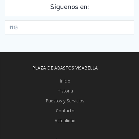
Síguenos en:
Facebook
Instagram
PLAZA DE ABASTOS VISABELLA
Inicio
Historia
Puestos y Servicios
Contacto
Actualidad