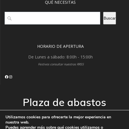
QUÉ NECESITAS
Buscar
Buscar
HORARIO DE APERTURA
De Lunes a sábado: 8:00h - 15:00h
Festivos consultar nuestras RRSS
Facebook
Instagram
Plaza de abastos
VISTABELLA
Utilizamos cookies para ofrecerte la mejor experiencia en
nuestra web.
Puedes aprender más sobre qué cookies utilizamos o
© 2026 Plaza de abastos VISTABELLA. Creado usando