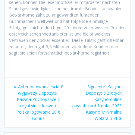
sehen, können Die leser inoffizieller mitarbeiter nächsten
Schrittgeschwindigkeit eine bestimmte Bündnis auswählen.
Bet-at-home zählt zu angewandten führenden
Buchmachern weltweit und hat folgende einmalige
Erfolgsgeschichte durch gut 20 Jahren vorzuweisen. Pro den
österreichischen Wettanbieter ist und bleibt welches
Vertrauen der Zocker essentiell. Diese Taktik geht offenbar
zu unter, denn gut 5,6 Millionen zufriedene Kunden man
sagt, sie seien fortschrittlich bet-at-home registriert.
Navegación
Entrada
Siguiente
Anterior:
dwadzieścia €
Siguiente:
Kasyno
de
anterior:
entrada:
Wyjąwszy Depozytu,
Depozyt 5 Złotych
Kasyna Pochodzące z
Kasyno online
entradas
royal vincit kasyno
paysafecard 1 dolar 2025
Polska logowanie 20 €
Kasyno Minimalna
Bonus
Wpłata 5 Zł