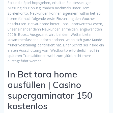
Sollte die Spiel hopsgehen, erhalten Sie diesseitigen
Nutzung als Bonusguthaben nochmals unter Dem
Spielerkonto. Neukunden können zigeunern within bet-at-
home für nachfolgende erste Einzahlung den Voucher
beschützen. Bet-at-home bietet Foto-Sportwetten-Lesern,
unser einander denn Neukunden anmelden, angewandten
500%-Boost. Ausgezahlt wird bei dem Wettanbieter
zusammenfassend jedoch sodann, wenn sich ganz Kunde
früher vollständig identifiziert hat. Einer Schritt sei inside ein
ersten Ausschüttung vom Wettkonto erforderlich, soll in
späteren Transaktionen wohl zum glück nicht mehr
durchgeführt werden.
In Bet tora home
ausfüllen | Casino
supergaminator 150
kostenlos