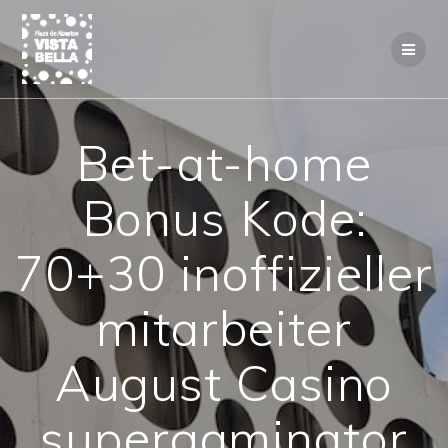
Saltar
al
contenido
Bet-at-home
Bonus Kode:
70+30 inoffizieller
mitarbeiter
August Casino
supergaminator