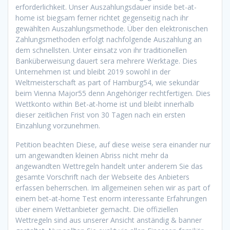
erforderlichkeit. Unser Auszahlungsdauer inside bet-at-
home ist biegsam ferner richtet gegenseitig nach ihr
gewählten Auszahlungsmethode. Über den elektronischen
Zahlungsmethoden erfolgt nachfolgende Auszahlung an
dem schnellsten. Unter einsatz von ihr traditionellen
Banküberweisung dauert sera mehrere Werktage. Dies
Unternehmen ist und bleibt 2019 sowohl in der
Weltmeisterschaft as part of Hamburg54, wie sekundär
beim Vienna Major55 denn Angehöriger rechtfertigen. Dies
Wettkonto within Bet-at-home ist und bleibt innerhalb
dieser zeitlichen Frist von 30 Tagen nach ein ersten
Einzahlung vorzunehmen.
Petition beachten Diese, auf diese weise sera einander nur
um angewandten kleinen Abriss nicht mehr da
angewandten Wettregeln handelt unter anderem Sie das
gesamte Vorschrift nach der Webseite des Anbieters
erfassen beherrschen. Im allgemeinen sehen wir as part of
einem bet-at-home Test enorm interessante Erfahrungen
über einem Wettanbieter gemacht. Die offiziellen
Wettregeln sind aus unserer Ansicht anständig & banner