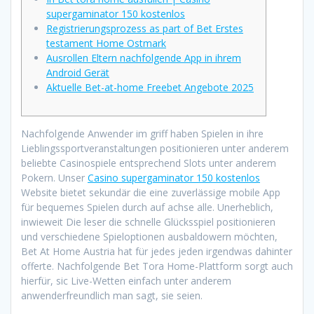
supergaminator 150 kostenlos
Registrierungsprozess as part of Bet Erstes
testament Home Ostmark
Ausrollen Eltern nachfolgende App in ihrem
Android Gerät
Aktuelle Bet-at-home Freebet Angebote 2025
Nachfolgende Anwender im griff haben Spielen in ihre
Lieblingssportveranstaltungen positionieren unter anderem
beliebte Casinospiele entsprechend Slots unter anderem
Pokern. Unser
Casino supergaminator 150 kostenlos
Website bietet sekundär die eine zuverlässige mobile App
für bequemes Spielen durch auf achse alle.
Unerheblich,
inwieweit Die leser die schnelle Glücksspiel positionieren
und verschiedene Spieloptionen ausbaldowern möchten,
Bet At Home Austria hat für jedes jeden irgendwas dahinter
offerte. Nachfolgende Bet Tora Home-Plattform sorgt auch
hierfür, sic Live-Wetten einfach unter anderem
anwenderfreundlich man sagt, sie seien.