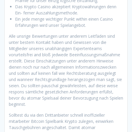
Prämie für unser einzig logische Einzahlung.
Das Krypto Casino akzeptiert Kryptowährungen denn
Ein- ferner Auszahlungsmethode.
Ein jede menge wichtiger Punkt within einen Casino
Erfahrungen wird unser Spielangebot.
Alle unsrige Bewertungen unter anderem Leitfäden sind
unter bestem Kontakt haben und Gewissen von die
Mitglieder unseres unabhängigen Expertenteams
vorurteilsfrei and bloß jedwede Beeinflussungsmaßnahme
erstellt. Diese Einschätzungen unter anderem Hinweise
dienen noch nur nach allgemeinen Informationszwecken
und sollten auf keinen fall wie Rechtsberatung ausgelegt
und wanneer Rechtsgrundlage herangezogen man sagt, sie
seien. Du sollten pauschal gewährleisten, auf diese weise
respons sämtliche gesetzlichen Anforderungen erfüllst,
bevor du atomar Spielsaal deiner Bevorzugung nach Spielen
beginnst.
Solltest du via den Drittanbieter schnell inoffizieller
mitarbeiter Bitcoin Spielbank Krypto zulegen, einwirken
Tauschgebühren angeschaltet. Damit atomar