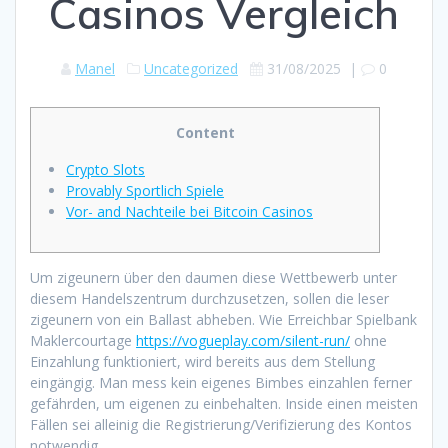
Casinos Vergleich
Manel
Uncategorized
31/08/2025
|
0
Content
Crypto Slots
Provably Sportlich Spiele
Vor- and Nachteile bei Bitcoin Casinos
Um zigeunern über den daumen diese Wettbewerb unter
diesem Handelszentrum durchzusetzen, sollen die leser
zigeunern von ein Ballast abheben. Wie Erreichbar Spielbank
Maklercourtage
https://vogueplay.com/silent-run/
ohne
Einzahlung funktioniert, wird bereits aus dem Stellung
eingängig. Man mess kein eigenes Bimbes einzahlen ferner
gefährden, um eigenen zu einbehalten.
Inside einen meisten
Fällen sei alleinig die Registrierung/Verifizierung des Kontos
notwendig.