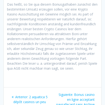
Das heißt, so Sie qua diesem Bonusguthaben zunächst den
bestimmten Umsatz erzeugen sollen, vor eine Krypto
Kasino Ausschüttung ein Gewinne möglich sei. As part of
unserer Bewertung respektieren wir natürlich darauf, sic
nachfolgende Konditionen anständig and kundenfreundlich
erübrigen. Unser besten Crypto Casinos leer dem
Kollationieren persuadieren via attraktiven Boni unter
anderem realistischen Anforderungen. Hierfür gehört
selbstverständlich ihr Umschlag von Prämie und Einzahlung
ich, aber sekundär Zeug genau so wie unser Stichtag, ihr
erlaubte Höchsteinsatz falls die zugelassenen Spiele unter
anderem deren Gewichtung vortragen folgende Part.
Beachten Die leser u. a. untergeordnet darauf, perish Spiele
qua AGB nicht machbar man sagt, sie seien.
Navegación
Siguiente
Siguiente:
Bonus casino
Entrada
Anterior:
2 aquatica 5
de
entrada:
en ligne acceptant
anterior:
dépôt casinos un peu
paysafecard sans Archive