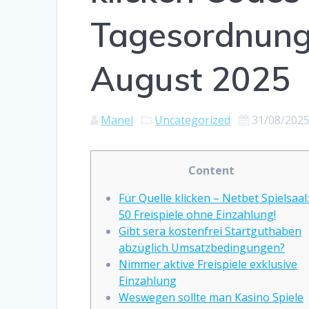
Tagesordnung
August 2025
Manel
Uncategorized
31/08/202
Content
Für Quelle klicken – Netbet Spielsaal
50 Freispiele ohne Einzahlung!
Gibt sera kostenfrei Startguthaben
abzüglich Umsatzbedingungen?
Nimmer aktive Freispiele exklusive
Einzahlung
Weswegen sollte man Kasino Spiele