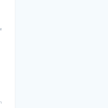
se
z
n