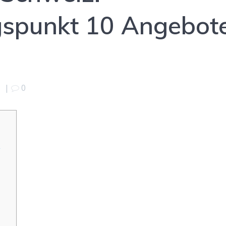
spunkt 10 Angebot
5
|
0
: