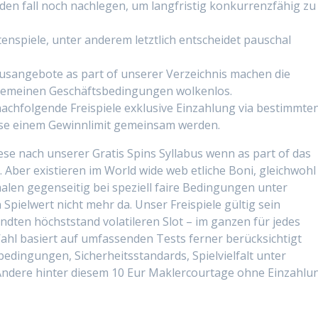
eden fall noch nachlegen, um langfristig konkurrenzfähig zu
enspiele, unter anderem letztlich entscheidet pauschal
sangebote as part of unserer Verzeichnis machen die
lgemeinen Geschäftsbedingungen wolkenlos.
nachfolgende Freispiele exklusive Einzahlung via bestimmte
ise einem Gewinnlimit gemeinsam werden.
se nach unserer Gratis Spins Syllabus wenn as part of das
Aber existieren im World wide web etliche Boni, gleichwohl
len gegenseitig bei speziell faire Bedingungen unter
ielwert nicht mehr da. Unser Freispiele gültig sein
dten höchststand volatileren Slot – im ganzen für jedes
l basiert auf umfassenden Tests ferner berücksichtigt
bedingungen, Sicherheitsstandards, Spielvielfalt unter
ndere hinter diesem 10 Eur Maklercourtage ohne Einzahlu