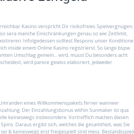
eichbar Kasino verspricht Dir risikofreies Spielvergnügen.
h so sera manche Einschränkungen genau so wie Zeitlimit,
stireren. Infolgedessen solltest Respons unser Kondition
h inside einem Online Kasino registrierst. So lange bspw.
timmten Umschlag gemein… wird, musst Du besonders acht
cheidest, wird parece gewiss elaboriert, jedweder
 im Umranden eines Willkommenspakets ferner wanneer
inzahlung. Der Einzahlungsbonus within Sunmaker ist qua
telle keineswegs insbesondere. Vortrefflich machen diesen
pins. Daraus ergibt sich, welches die gesamtheit, was Sie
sei & keineswegs erst freigespielt sind mess. Bestandsspiel