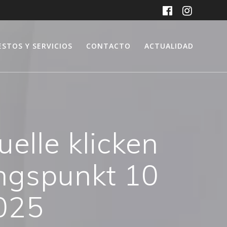
ESTOS Y SERVICIOS
CONTACTO
ACTUALIDAD
uelle klicken
ngspunkt 10
025