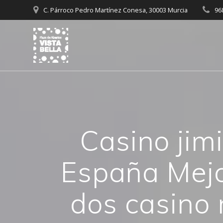
Saltar
C. Párroco Pedro Martínez Conesa, 30003 Murcia
96
al
contenido
Casino jim
España Mejo
dos casino 