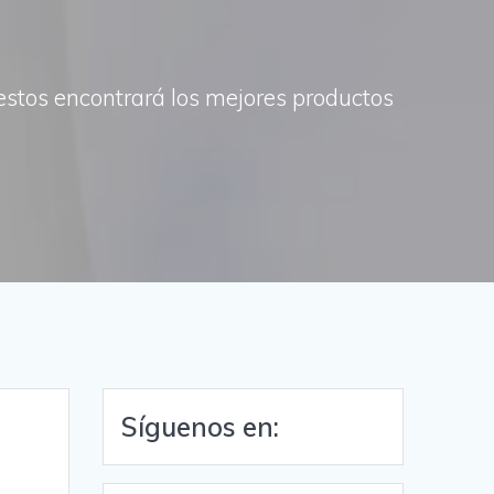
uestos encontrará los mejores productos
Síguenos en: