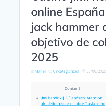
online España
jack hammer d
objetivo de c
2025
Manel
Uncategorized
30/08/202
Content
Jimi hendrix $ 1 Depósito: Atención
alrededor usuario sobre Tuskcasino