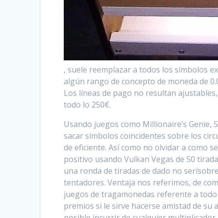
, suele reemplazar a todos los símbolos e
algún rango de concepto de moneda de 0.0
Los líneas de pago no resultan ajustables
todo lo 250€.
Usando juegos como Millionaire’s Genie, S
sacar símbolos coincidentes sobre los circ
de eficiente. Así­ como no olvidar a como s
positivo usando Vulkan Vegas de 50 tiradas
una ronda de tiradas de dado no serí­sobr
tentadores. Ventaja nos referimos, de com
juegos de tragamonedas referente a todo cl
premios si le sirve hacerse amistad de su a
posible incurrir de cualquier multiplicador