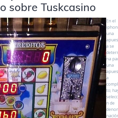
io sobre Tuskcasino
En el
iphon
una
apues
a se
deter
na pa
una
apues
a
comp
to; ha
selecc
n de
deno
nació