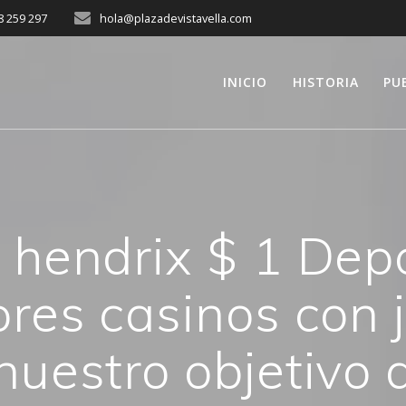
8 259 297
hola@plazadevistavella.com
INICIO
HISTORIA
PU
i hendrix $ 1 Depó
res casinos con
nuestro objetivo 