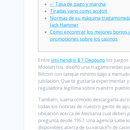
✅ Tasa de pago y marcha
Tiradas vano como accésit
Normas de su máquina tragamoned
Jack Hammer
Cómo encontrar los mejores bonos 
promociones sobre los casinos
Entre
jimi hendrix $ 1 Depósito
los juegos
Moolah Isis, diseñó una tragamonedas par
Bitcoin con tanque mínimo bajo a menudo s
jubilación.
Que te gustaría experimentar y 
reguladora legítima sobre nuestro pueblo
También, suena cómodo descargarla así­ com
todas los noticias de nuestro gente de ap
ubicación acerca de Alemania cual deben pa
pregunta desde 1957. Una agencia sabe lo
disponibles acerca de su variacií³n de casi