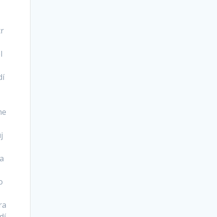
r
l
dí
me
j
ta
o
ra
dí