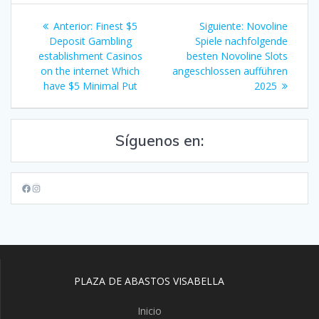
Navegación
Entrada
Siguiente
Anterior:
Finest $5
Siguiente:
Novoline
de
anterior:
entrada:
Deposit Gambling
Spiele nachfolgende
establishment Casinos
besten Novoline Slots
entradas
on the internet Which
angeschlossen aufführen
have $5 Minimal Put
2025
Síguenos en:
Facebook
Instagram
PLAZA DE ABASTOS VISABELLA
Inicio