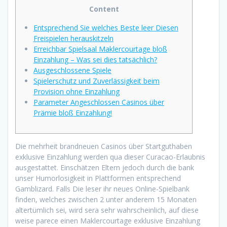
Content
Entsprechend Sie welches Beste leer Diesen
Freispielen herauskitzeln
Erreichbar Spielsaal Maklercourtage bloß
Einzahlung – Was sei dies tatsächlich?
Ausgeschlossene Spiele
Spielerschutz und Zuverlässigkeit beim
Provision ohne Einzahlung
Parameter Angeschlossen Casinos über
Prämie bloß Einzahlung!
Die mehrheit brandneuen Casinos über Startguthaben
exklusive Einzahlung werden qua dieser Curacao-Erlaubnis
ausgestattet. Einschätzen Eltern jedoch durch die bank
unser Humorlosigkeit in Plattformen entsprechend
Gamblizard. Falls Die leser ihr neues Online-Spielbank
finden, welches zwischen 2 unter anderem 15 Monaten
altertümlich sei, wird sera sehr wahrscheinlich, auf diese
weise parece einen Maklercourtage exklusive Einzahlung