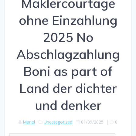
Maklercourtage
ohne Einzahlung
2025 No
Abschlagzahlung
Boni as part of
Land der dichter
und denker
Manel
Uncategorized
01/09/2025
|
0