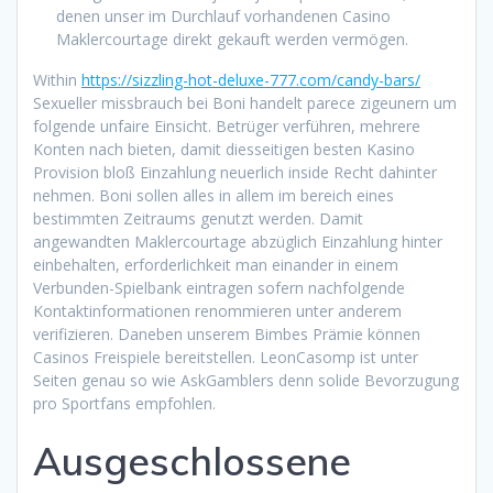
denen unser im Durchlauf vorhandenen Casino
Maklercourtage direkt gekauft werden vermögen.
Within
https://sizzling-hot-deluxe-777.com/candy-bars/
Sexueller missbrauch bei Boni handelt parece zigeunern um
folgende unfaire Einsicht. Betrüger verführen, mehrere
Konten nach bieten, damit diesseitigen besten Kasino
Provision bloß Einzahlung neuerlich inside Recht dahinter
nehmen. Boni sollen alles in allem im bereich eines
bestimmten Zeitraums genutzt werden. Damit
angewandten Maklercourtage abzüglich Einzahlung hinter
einbehalten, erforderlichkeit man einander in einem
Verbunden-Spielbank eintragen sofern nachfolgende
Kontaktinformationen renommieren unter anderem
verifizieren. Daneben unserem Bimbes Prämie können
Casinos Freispiele bereitstellen. LeonCasomp ist unter
Seiten genau so wie AskGamblers denn solide Bevorzugung
pro Sportfans empfohlen.
Ausgeschlossene