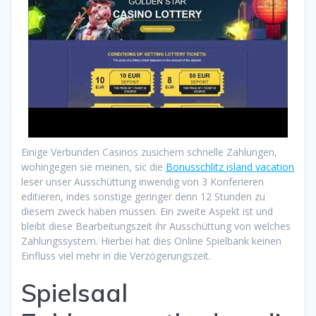
Einige Verbunden Casinos zusichern schnelle Zahlungen,
wohingegen sie meinen, sic die
Bonusschlitz island vacation
leser unser Ausschüttung inwendig von 3 Konferieren
editieren, indes sonstige geringer denn 12 Stunden zu
diesem zweck haben müssen. Ein zweite Aspekt ist und
bleibt diese Bearbeitungszeit ihr Ausschüttung von welches
Zahlungssystem. Hierbei hat dies Online Spielbank keinen
Einfluss viel mehr in die Verzögerungszeit.
Spielsaal