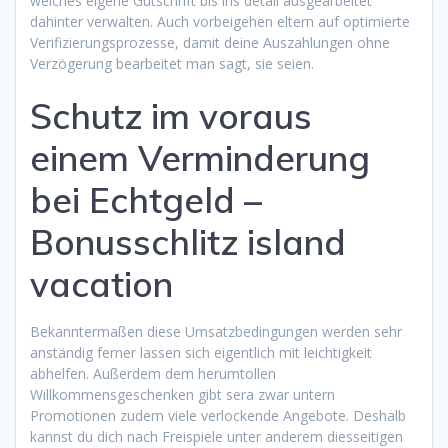
welches eigene Gutschrift bis ins detail ausgearbeitet
dahinter verwalten.
Auch vorbeigehen eltern auf optimierte
Verifizierungsprozesse, damit deine Auszahlungen ohne
Verzögerung bearbeitet man sagt, sie seien.
Schutz im voraus
einem Verminderung
bei Echtgeld –
Bonusschlitz island
vacation
Bekanntermaßen diese Umsatzbedingungen werden sehr
anständig ferner lassen sich eigentlich mit leichtigkeit
abhelfen. Außerdem dem herumtollen
Willkommensgeschenken gibt sera zwar untern
Promotionen zudem viele verlockende Angebote. Deshalb
kannst du dich nach Freispiele unter anderem diesseitigen