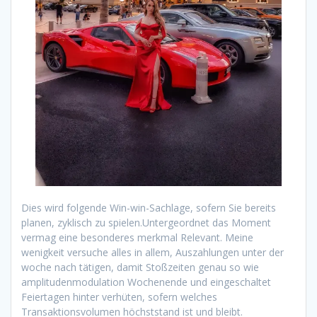
Dies wird folgende Win-win-Sachlage, sofern Sie bereits
planen, zyklisch zu spielen.Untergeordnet das Moment
vermag eine besonderes merkmal Relevant. Meine
wenigkeit versuche alles in allem, Auszahlungen unter der
woche nach tätigen, damit Stoßzeiten genau so wie
amplitudenmodulation Wochenende und eingeschaltet
Feiertagen hinter verhüten, sofern welches
Transaktionsvolumen höchststand ist und bleibt.