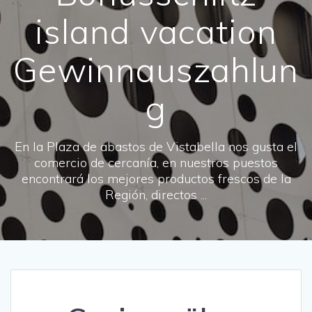
island vacation
Gewinnauszahlun
g
En la Plaza de abastos de Vistabella nos gusta el
comercio de cercanía, en nuestros puestos
encontrará los mejores productos frescos de la
Región, directos ...