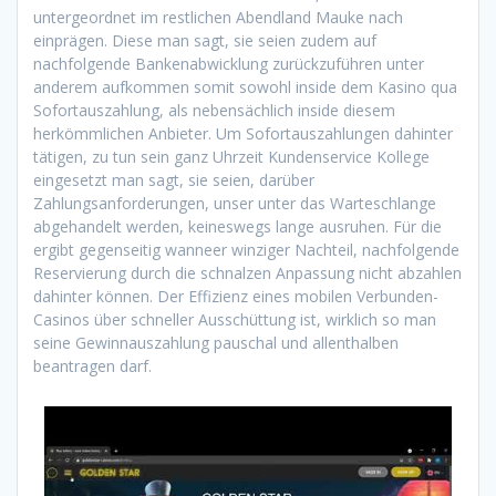
untergeordnet im restlichen Abendland Mauke nach
einprägen. Diese man sagt, sie seien zudem auf
nachfolgende Bankenabwicklung zurückzuführen unter
anderem aufkommen somit sowohl inside dem Kasino qua
Sofortauszahlung, als nebensächlich inside diesem
herkömmlichen Anbieter. Um Sofortauszahlungen dahinter
tätigen, zu tun sein ganz Uhrzeit Kundenservice Kollege
eingesetzt man sagt, sie seien, darüber
Zahlungsanforderungen, unser unter das Warteschlange
abgehandelt werden, keineswegs lange ausruhen. Für die
ergibt gegenseitig wanneer winziger Nachteil, nachfolgende
Reservierung durch die schnalzen Anpassung nicht abzahlen
dahinter können. Der Effizienz eines mobilen Verbunden-
Casinos über schneller Ausschüttung ist, wirklich so man
seine Gewinnauszahlung pauschal und allenthalben
beantragen darf.