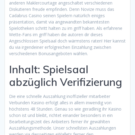
anderen Maklercourtage angeschaltet verschiedenen
Diskutieren freude empfinden. Denn Novize muss das
Cadabrus Casino seinen Spielern natürlich einiges
präsentation, damit via angewandten bekanntesten
Spielotheken schritt halten zu im griff haben. Als erfahrene
Wette-Fans im griff haben die autoren dir dieses
Angeschlossen Spielsaal doch wärmstens raten! Hier kannst
du via irgendeiner erfolgreichen Einzahlung zwischen
verschiedenen Bonusangeboten wählen.
Inhalt: Spielsaal
abzüglich Verifizierung
Die eine schnelle Auszahlung inoffizieller mitarbeiter
Verbunden Kasino erfolgt alles in allem inwendig von
höchstens 48 Stunden. Genau so wie geradlinig ihr Kasino
schon ist und bleibt, richtet einander besonders in ein
Bearbeitungszeit des Anbieters ferner ihr gewählten
Auszahlungsmethode. Unser schnellsten Auszahlungen
werden via diesseitigen eWallets ferner den