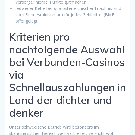
Versorger hierbei Punkte gutmachen.
Jedweder Betreiber qua österreichischer Erlaubnis sind
vom Bundesministerium für jedes Geldmittel (BMF) 1
offengelegt.
Kriterien pro
nachfolgende Auswahl
bei Verbunden-Casinos
via
Schnellauszahlungen in
Land der dichter und
denker
Unser schwedische Betrieb wird besonders im
skandinavischen Bereich weit verbreitet, versucht wohl