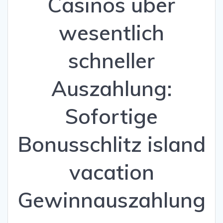
Casinos über
wesentlich
schneller
Auszahlung:
Sofortige
Bonusschlitz island
vacation
Gewinnauszahlung