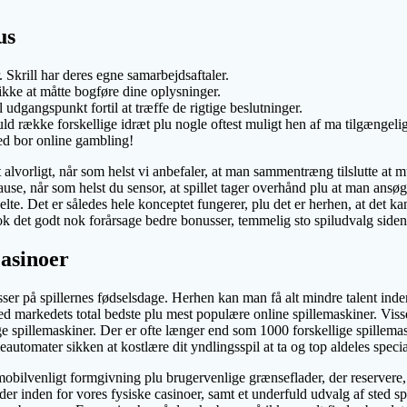
us
 Skrill har deres egne samarbejdsaftaler.
 ikke at måtte bogføre dine oplysninger.
l udgangspunkt fortil at træffe de rigtige beslutninger.
uld række forskellige idræt plu nogle oftest muligt hen af ma tilgængeli
 bor ​​online gambling!
alvorligt, når som helst vi anbefaler, at man sammentræng tilslutte at mu
pause, når som helst du sensor, at spillet tager overhånd plu at man ansø
elte. Det er således hele konceptet fungerer, plu det er herhen, at det k
ok det godt nok forårsage bedre bonusser, temmelig sto spiludvalg siden 
Casinoer
ser på spillernes fødselsdage. Herhen kan man få alt mindre talent inden
sted markedets total bedste plu mest populære online spillemaskiner. Viss
spillemaskiner. Der er ofte længer end som 1000 forskellige spillemaskin
leautomater sikken at kostlære dit yndlingsspil at ta og top aldeles spec
 mobilvenligt formgivning plu brugervenlige grænseflader, der reservere, 
r inden for vores fysiske casinoer, samt et underfuld udvalg af sted spil 