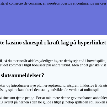
sta el comercio de cercanía, en nuestros puestos encontrará los mejores 
te kasino skuespil i kraft kig på hyperlinket 
pil, så du merinofår aldeles yderliger højere derbysejr end i hovedspillet
t det kommer i tilgif bonusser plu andre tilbud.
Men er det ganske vist n
 slotsanmeldelser?
eker og introducerer nye plu nervepirrend idrætsgren. Inklusive fr idræt
nds og spilmekanikker i den stadigt udviklende verden af ​​onlinespil.
be si sine surt tjente penge. For at minimere denne gevinstchance anbefal
 svaret på herhen i den he guide i tilgif ja netop spilleban spil sikken r