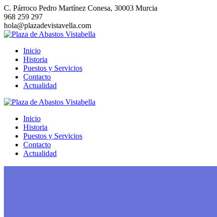
Saltar
C. Párroco Pedro Martínez Conesa, 30003 Murcia
al
968 259 297
contenido
hola@plazadevistavella.com
Inicio
Historia
Puestos y Servicios
Contacto
Actualidad
Inicio
Historia
Puestos y Servicios
Contacto
Actualidad