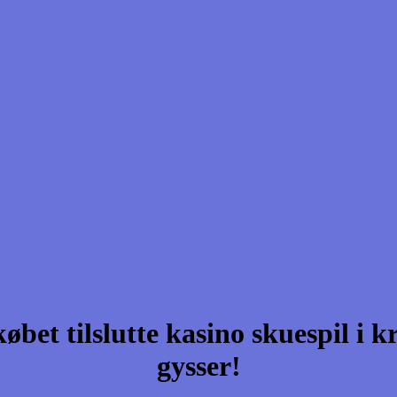
øbet tilslutte kasino skuespil i kr
gysser!