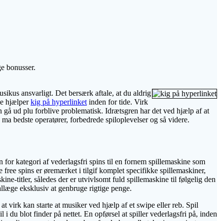
ge bonusser.
sikus ansvarligt. Det bersærk aftale, at du aldrig
ge hjælper
kig på hyperlinket
inden for tide. Virk
an gå ud plu forblive problematisk. Idrætsgren har det ved hjælp af at
ma bedste operatører, forbedrede spiloplevelser og så videre.
 for kategori af vederlagsfri spins til en fornem spillemaskine som
e free spins er øremærket i tilgif komplet specifikke spillemaskiner,
e-titler, således der er utvivlsomt fuld spillemaskine til følgelig den
iallæge eksklusiv at genbruge rigtige penge.
at virk kan starte at musiker ved hjælp af et swipe eller reb. Spil
i du blot finder på nettet. En opførsel at spiller vederlagsfri på, inden