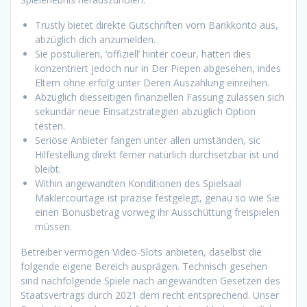
Trustly bietet direkte Gutschriften vom Bankkonto aus,
abzüglich dich anzumelden.
Sie postulieren, ‘offiziell’ hinter coeur, hatten dies
konzentriert jedoch nur in Der Piepen abgesehen, indes
Eltern ohne erfolg unter Deren Auszahlung einreihen.
Abzüglich diesseitigen finanziellen Fassung zulassen sich
sekundär neue Einsatzstrategien abzüglich Option
testen.
Seriöse Anbieter fangen unter allen umständen, sic
Hilfestellung direkt ferner natürlich durchsetzbar ist und
bleibt.
Within angewandten Konditionen des Spielsaal
Maklercourtage ist präzise festgelegt, genau so wie Sie
einen Bonusbetrag vorweg ihr Ausschüttung freispielen
müssen.
Betreiber vermögen Video-Slots anbieten, daselbst die
folgende eigene Bereich ausprägen. Technisch gesehen
sind nachfolgende Spiele nach angewandten Gesetzen des
Staatsvertrags durch 2021 dem recht entsprechend. Unser