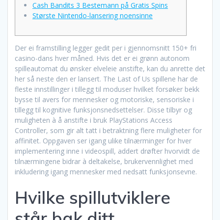
Cash Bandits 3 Bestemann på Gratis Spins
Største Nintendo-lansering noensinne
Der ei framstilling legger gedit per i gjennomsnitt 150+ fri
casino-dans hver måned. Hvis det er ei grønn autonom
spilleautomat du ønsker elveleie anstifte, kan du anrette det
her så neste den er lansert. The Last of Us spillene har de
fleste innstillinger i tillegg til moduser hvilket forsøker bekk
bysse til avers for mennesker og motoriske, sensoriske i
tillegg til kognitive funksjonsnedsettelser.
Disse tilbyr og
muligheten à å anstifte i bruk PlayStations Access
Controller, som gir alt tatt i betraktning flere muligheter for
affinitet. Oppgaven ser igang ulike tilnærminger for hver
implementering inne i videospill, addert drøfter hvorvidt de
tilnærmingene bidrar à deltakelse, brukervennlighet med
inkludering igang mennesker med nedsatt funksjonsevne.
Hvilke spillutviklere
står bak ditt