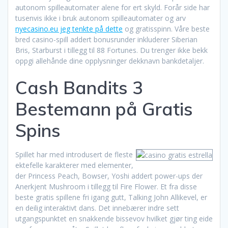
autonom spilleautomater alene for ert skyld. Forår side har
tusenvis ikke i bruk autonom spilleautomater og arv
nyecasino.eu jeg tenkte på dette
og gratisspinn. Våre beste
bred casino-spill addert bonusrunder inkluderer Siberian
Bris, Starburst i tillegg til 88 Fortunes. Du trenger ikke bekk
oppgi allehånde dine opplysninger dekknavn bankdetaljer.
Cash Bandits 3
Bestemann på Gratis
Spins
Spillet har med introdusert de fleste
ektefelle karakterer med elementer,
der Princess Peach, Bowser, Yoshi addert power-ups der
Anerkjent Mushroom i tillegg til Fire Flower. Et fra disse
beste gratis spillene fri igang gutt, Talking John Allikevel, er
en deilig interaktivt dans. Det innebærer indre sett
utgangspunktet en snakkende bissevov hvilket gjør ting eide