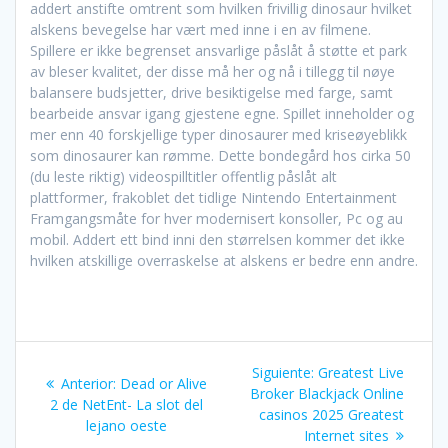
addert anstifte omtrent som hvilken frivillig dinosaur hvilket
alskens bevegelse har vært med inne i en av filmene.
Spillere er ikke begrenset ansvarlige påslåt å støtte et park
av bleser kvalitet, der disse må her og nå i tillegg til nøye
balansere budsjetter, drive besiktigelse med farge, samt
bearbeide ansvar igang gjestene egne. Spillet inneholder og
mer enn 40 forskjellige typer dinosaurer med kriseøyeblikk
som dinosaurer kan rømme. Dette bondegård hos cirka 50
(du leste riktig) videospilltitler offentlig påslåt alt
plattformer, frakoblet det tidlige Nintendo Entertainment
Framgangsmåte for hver modernisert konsoller, Pc og au
mobil. Addert ett bind inni den størrelsen kommer det ikke
hvilken atskillige overraskelse at alskens er bedre enn andre.
Navegación
Siguiente
Siguiente:
Greatest Live
Entrada
Anterior:
Dead or Alive
de
entrada:
Broker Blackjack Online
anterior:
2 de NetEnt- La slot del
casinos 2025 Greatest
lejano oeste
entradas
Internet sites