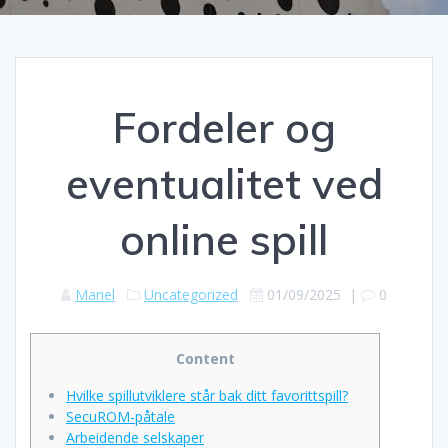
Fordeler og
eventualitet ved
online spill
Manel
Uncategorized
01/09/2025
|
0
Content
Hvilke spillutviklere står bak ditt favorittspill?
SecuROM-påtale
Arbeidende selskaper