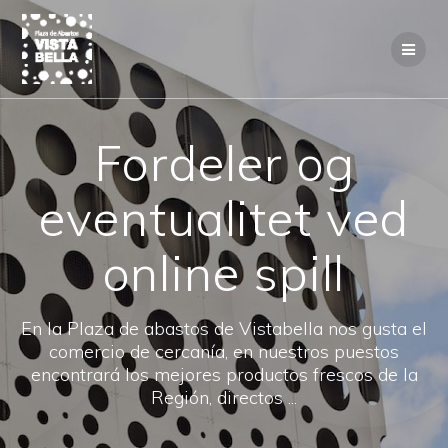
Saltar
al
contenido
Fordeler og
eventualitet ved
online spill
En la Plaza de abastos de Vistabella nos gusta el
comercio de cercanía, en nuestros puestos
encontrará los mejores productos frescos de la
Región, directos ...