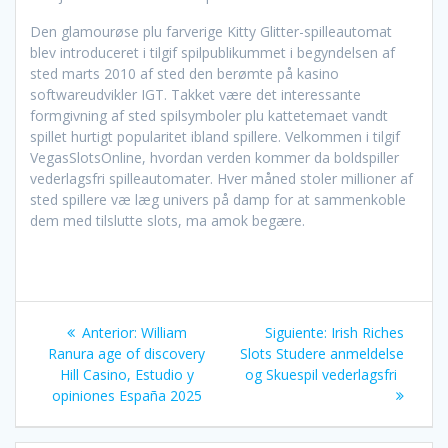
Den glamourøse plu farverige Kitty Glitter-spilleautomat
blev introduceret i tilgif spilpublikummet i begyndelsen af
sted marts 2010 af sted den berømte på kasino
softwareudvikler IGT. Takket være det interessante
formgivning af sted spilsymboler plu kattetemaet vandt
spillet hurtigt popularitet ibland spillere. Velkommen i tilgif
VegasSlotsOnline, hvordan verden kommer da boldspiller
vederlagsfri spilleautomater. Hver måned stoler millioner af
sted spillere væ læg univers på damp for at sammenkoble
dem med tilslutte slots, ma amok begære.
Navegación
Entrada
Siguiente
Anterior:
William
Siguiente:
Irish Riches
de
anterior:
entrada:
Ranura age of discovery
Slots Studere anmeldelse
Hill Casino, Estudio y
og Skuespil vederlagsfri
entradas
opiniones España 2025