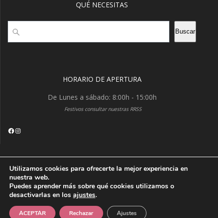
QUÉ NECESITAS
Buscar
Buscar
HORARIO DE APERTURA
De Lunes a sábado: 8:00h - 15:00h
Festivos consultar nuestras RRSS
Facebook
Instagram
Plaza de abastos
Utilizamos cookies para ofrecerte la mejor experiencia en
nuestra web.
Puedes aprender más sobre qué cookies utilizamos o
VISTABELLA
desactivarlas en los
ajustes
.
ACEPTAR
Rechazar
Ajustes
© 2026 Plaza de abastos VISTABELLA. Creado usando