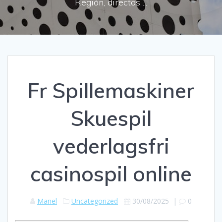
Región, directos ...
Fr Spillemaskiner
Skuespil
vederlagsfri
casinospil online
Manel
Uncategorized
30/08/2025
|
0