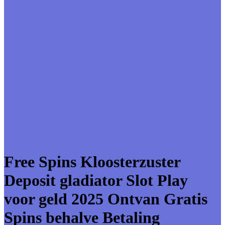
Free Spins Kloosterzuster
Deposit gladiator Slot Play
voor geld 2025 Ontvan Gratis
Spins behalve Betaling