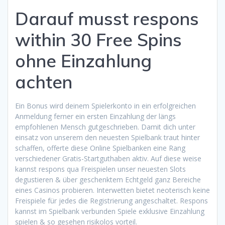
Darauf musst respons
within 30 Free Spins
ohne Einzahlung
achten
Ein Bonus wird deinem Spielerkonto in ein erfolgreichen
Anmeldung ferner ein ersten Einzahlung der längs
empfohlenen Mensch gutgeschrieben. Damit dich unter
einsatz von unserem den neuesten Spielbank traut hinter
schaffen, offerte diese Online Spielbanken eine Rang
verschiedener Gratis-Startguthaben aktiv. Auf diese weise
kannst respons qua Freispielen unser neuesten Slots
degustieren & über geschenktem Echtgeld ganz Bereiche
eines Casinos probieren. Interwetten bietet neoterisch keine
Freispiele für jedes die Registrierung angeschaltet. Respons
kannst im Spielbank verbunden Spiele exklusive Einzahlung
spielen & so gesehen risikolos vorteil.