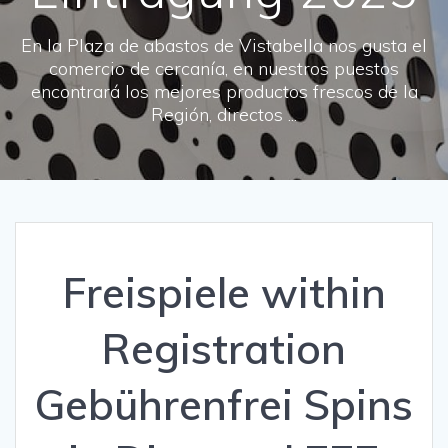
En la Plaza de abastos de Vistabella nos gusta el
comercio de cercanía, en nuestros puestos
encontrará los mejores productos frescos de la
Región, directos ...
Freispiele within
Registration
Gebührenfrei Spins