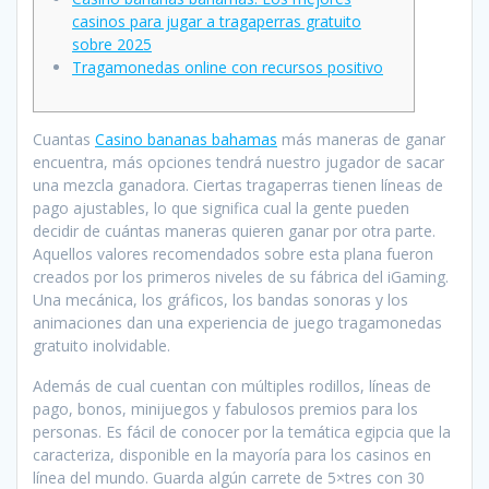
casinos para jugar a tragaperras gratuito
sobre 2025
Tragamonedas online con recursos positivo
Cuantas
Casino bananas bahamas
más maneras de ganar
encuentra, más opciones tendrá nuestro jugador de sacar
una mezcla ganadora. Ciertas tragaperras tienen líneas de
pago ajustables, lo que significa cual la gente pueden
decidir de cuántas maneras quieren ganar por otra parte.
Aquellos valores recomendados sobre esta plana fueron
creados por los primeros niveles de su fábrica del iGaming.
Una mecánica, los gráficos, los bandas sonoras y los
animaciones dan una experiencia de juego tragamonedas
gratuito inolvidable.
Además de cual cuentan con múltiples rodillos, líneas de
pago, bonos, minijuegos y fabulosos premios para los
personas. Es fácil de conocer por la temática egipcia que la
caracteriza, disponible en la mayoría para los casinos en
línea del mundo. Guarda algún carrete de 5×tres con 30