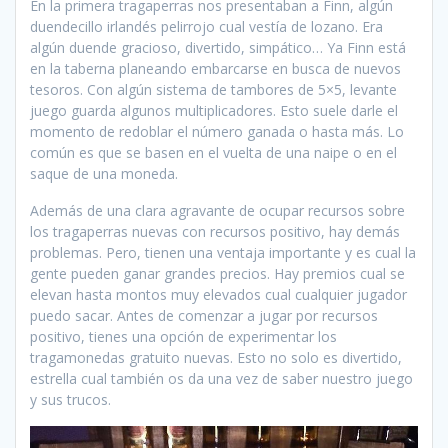
En la primera tragaperras nos presentaban a Finn, algún
duendecillo irlandés pelirrojo cual vestía de lozano. Era
algún duende gracioso, divertido, simpático… Ya Finn está
en la taberna planeando embarcarse en busca de nuevos
tesoros. Con algún sistema de tambores de 5×5, levante
juego guarda algunos multiplicadores. Esto suele darle el
momento de redoblar el número ganada o hasta más. Lo
común es que se basen en el vuelta de una naipe o en el
saque de una moneda.
Además de una clara agravante de ocupar recursos sobre
los tragaperras nuevas con recursos positivo, hay demás
problemas. Pero, tienen una ventaja importante y es cual la
gente pueden ganar grandes precios. Hay premios cual se
elevan hasta montos muy elevados cual cualquier jugador
puedo sacar. Antes de comenzar a jugar por recursos
positivo, tienes una opción de experimentar los
tragamonedas gratuito nuevas. Esto no solo es divertido,
estrella cual también os da una vez de saber nuestro juego
y sus trucos.