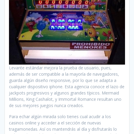
Levante estándar mejora la prueba de usuario, pues,
además de ser compatible a la mayoría de navegadores,
guarda algún diseño responsive, por lo que se adapta a
cualquier dispositivo iphone. Esta agencia conoce el lazo de
jackpots progresivos y algunos grandes típicos. Mermaid
Millions, King Cashalot, y Immortal Romance resultan uno
de sus mejores juegos nunca creados.
Para echar algún mirada solo tienes cual acudir a los
casinos online y acceder a el sección de nuevas
tragamonedas. Así os mantendrás al día y disfrutarás lo