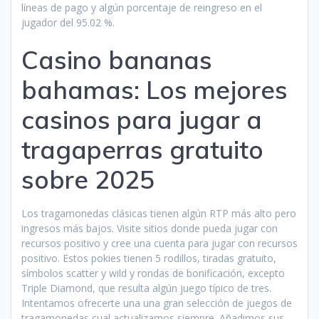
líneas de pago y algún porcentaje de reingreso en el
jugador del 95.02 %.
Casino bananas
bahamas: Los mejores
casinos para jugar a
tragaperras gratuito
sobre 2025
Los tragamonedas clásicas tienen algún RTP más alto pero
ingresos más bajos. Visite sitios donde pueda jugar con
recursos positivo y cree una cuenta para jugar con recursos
positivo. Estos pokies tienen 5 rodillos, tiradas gratuito,
símbolos scatter y wild y rondas de bonificación, excepto
Triple Diamond, que resulta algún juego típico de tres.
Intentamos ofrecerte una una gran selección de juegos de
tragamonedas cual actualizamos siempre. Añadimos sus