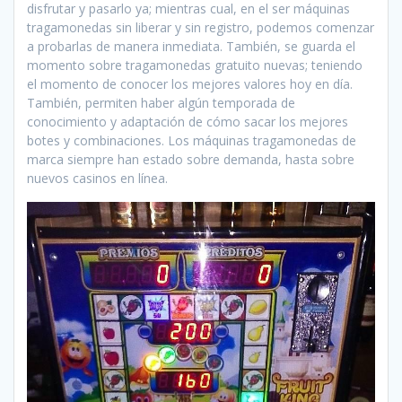
disfrutar y pasarlo ya; mientras cual, en el ser máquinas
tragamonedas sin liberar y sin registro, podemos comenzar
a probarlas de manera inmediata. También, se guarda el
momento sobre tragamonedas gratuito nuevas; teniendo
el momento de conocer los mejores valores hoy en día.
También, permiten haber algún temporada de
conocimiento y adaptación de cómo sacar los mejores
botes y combinaciones. Los máquinas tragamonedas de
marca siempre han estado sobre demanda, hasta sobre
nuevos casinos en línea.