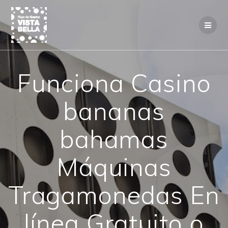
Saltar
al
contenido
Funciona Casino
bananas
bahamas
Máquinas
Tragamonedas En
línea Gratuito o