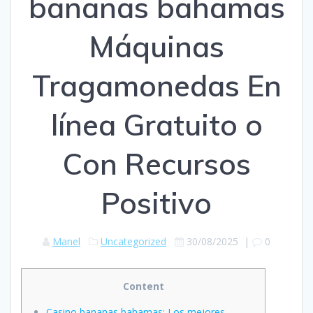
bananas bahamas
Máquinas
Tragamonedas En
línea Gratuito o
Con Recursos
Positivo
Manel
Uncategorized
30/08/2025
|
0
Content
Casino bananas bahamas: Los mejores