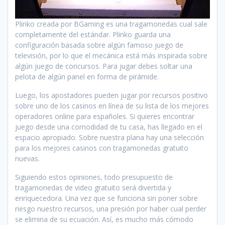
Plinko creada por BGaming es una tragamonedas cual sale
completamente del estándar. Plinko guarda una
configuración basada sobre algún famoso juego de
televisión, por lo que el mecánica está más inspirada sobre
algún juego de concursos. Para jugar debes soltar una
pelota de algún panel en forma de pirámide.
Luego, los apostadores pueden jugar por recursos positivo
sobre uno de los casinos en línea de su lista de los mejores
operadores online para españoles. Si quieres encontrar
juego desde una comodidad de tu casa, has llegado en el
espacio apropiado. Sobre nuestra plana hay una selección
para los mejores casinos con tragamonedas gratuito
nuevas.
Siguiendo estos opiniones, todo presupuesto de
tragamonedas de video gratuito será divertida y
enriquecedora. Una vez que se funciona sin poner sobre
riesgo nuestro recursos, una presión por haber cual perder
se elimina de su ecuación. Así, es mucho más cómodo