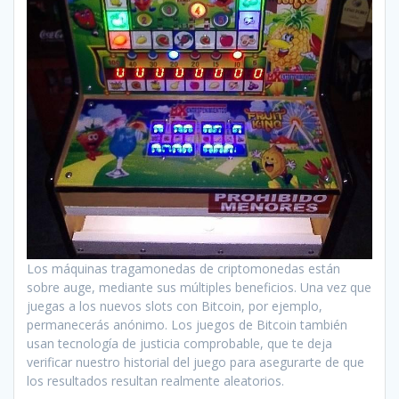
Los máquinas tragamonedas de criptomonedas están
sobre auge, mediante sus múltiples beneficios. Una vez que
juegas a los nuevos slots con Bitcoin, por ejemplo,
permanecerás anónimo. Los juegos de Bitcoin también
usan tecnología de justicia comprobable, que te deja
verificar nuestro historial del juego para asegurarte de que
los resultados resultan realmente aleatorios.