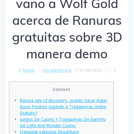
vano a Wolf Gold
acerca de Ranuras
gratuitas sobre 3D
manera demo
Manel
Uncategorized
31/08/2025
|
0
Content
Ranura age of discovery: ¿puedo Sacar Algún
Bono Positivo Jugando A Tragaperras Online
Gratuito?
Juegos De Casino Y Tragaperras De barreño
De Light And Wonder Casino
Freispiele exklusive Einzahlung: