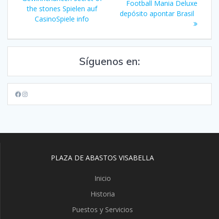
Football Mania Deluxe
the stones Spielen auf
depósito apontar Brasil
CasinoSpiele info
Síguenos en:
Facebook
Instagram
PLAZA DE ABASTOS VISABELLA
Inicio
Historia
Puestos y Servicios