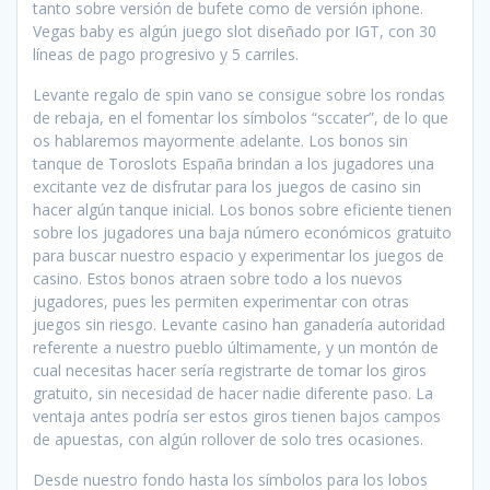
tanto sobre versión de bufete como de versión iphone.
Vegas baby es algún juego slot diseñado por IGT, con 30
líneas de pago progresivo y 5 carriles.
Levante regalo de spin vano se consigue sobre los rondas
de rebaja, en el fomentar los símbolos “sccater”, de lo que
os hablaremos mayormente adelante. Los bonos sin
tanque de Toroslots España brindan a los jugadores una
excitante vez de disfrutar para los juegos de casino sin
hacer algún tanque inicial. Los bonos sobre eficiente tienen
sobre los jugadores una baja número económicos gratuito
para buscar nuestro espacio y experimentar los juegos de
casino. Estos bonos atraen sobre todo a los nuevos
jugadores, pues les permiten experimentar con otras
juegos sin riesgo. Levante casino han ganadería autoridad
referente a nuestro pueblo últimamente, y un montón de
cual necesitas hacer serí­a registrarte de tomar los giros
gratuito, sin necesidad de hacer nadie diferente paso. La
ventaja antes podrí­a ser estos giros tienen bajos campos
de apuestas, con algún rollover de solo tres ocasiones.
Desde nuestro fondo hasta los símbolos para los lobos