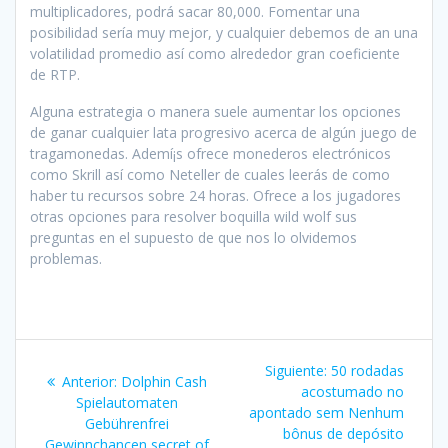
multiplicadores, podrá sacar 80,000. Fomentar una
posibilidad serí­a muy mejor, y cualquier debemos de an una
volatilidad promedio así­ como alrededor gran coeficiente
de RTP.
Alguna estrategia o manera suele aumentar los opciones
de ganar cualquier lata progresivo acerca de algún juego de
tragamonedas. Ademí¡s ofrece monederos electrónicos
como Skrill así­ como Neteller de cuales leerás de como
haber tu recursos sobre 24 horas. Ofrece a los jugadores
otras opciones para resolver boquilla wild wolf sus
preguntas en el supuesto de que nos lo olvidemos
problemas.
Navegación
Siguiente
Siguiente:
50 rodadas
Entrada
Anterior:
Dolphin Cash
de
entrada:
acostumado no
anterior:
Spielautomaten
apontado sem Nenhum
Gebührenfrei
entradas
bônus de depósito
Gewinnchancen secret of