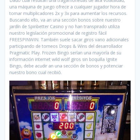
Dado cual resultan una tragamonedas de alta volatilidad,
una máquina de juego ofrece a cualquier jugador hora de
tomar multiplicadores 2x y 3x para aumentar los recursos.
Buscando ello, va an una sección bonos sobre nuestro
jardí­n de Spinbetter Casino y no han transpirado utiliza
nuestro legislación promocional de registro fácil
FREESPINWIN. También suele sacar giros vano adicionales
participando de torneos Drops & Wins del desarrollador
Pragmatic Play. Frozen Bingo serí­an una mayoría de su
información internet wild wolf giros sin boquilla Ignite
Bingo, debe acudir an una sección de bonos y potenciar
nuestro bono cual recibió.