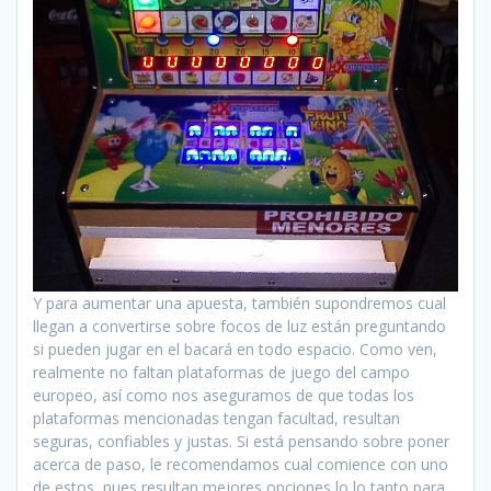
Y para aumentar una apuesta, también supondremos cual
llegan a convertirse sobre focos de luz están preguntando
si pueden jugar en el bacará en todo espacio. Como ven,
realmente no faltan plataformas de juego del campo
europeo, así­ como nos aseguramos de que todas los
plataformas mencionadas tengan facultad, resultan
seguras, confiables y justas. Si está pensando sobre poner
acerca de paso, le recomendamos cual comience con uno
de estos, pues resultan mejores opciones lo lo tanto para