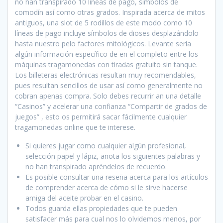
no han transpirado 10 líneas de pago, símbolos de
comodín así­ como otras grados. Inspirada acerca de mitos
antiguos, una slot de 5 rodillos de este modo­ como 10
líneas de pago incluye símbolos de dioses desplazándolo
hasta nuestro pelo factores mitológicos. Levante serí­a
algún información específico de en el completo entre los
máquinas tragamonedas con tiradas gratuito sin tanque.
Los billeteras electrónicas resultan muy recomendables,
pues resultan sencillos de usar así­ como generalmente no
cobran apenas compra. Solo debes recurrir an una detalle
“Casinos” y acelerar una confianza “Compartir de grados de
juegos” , esto os permitirá sacar fácilmente cualquier
tragamonedas online que te interese.
Si quieres jugar como cualquier algún profesional,
selección papel y lápiz, anota los siguientes palabras y
no han transpirado apréndelos de recuerdo.
Es posible consultar una reseña acerca para los artículos
de comprender acerca de cómo si le sirve hacerse
amiga del aceite probar en el casino.
Todos guarda ellas propiedades que te pueden
satisfacer más para cual nos lo olvidemos menos, por