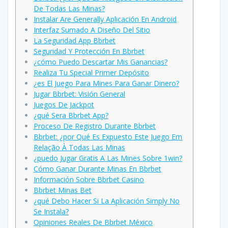
De Todas Las Minas?
Instalar Are Generally Aplicación En Android
Interfaz Sumado A Diseño Del Sitio
La Seguridad App Bbrbet
Seguridad Y Protección En Bbrbet
¿cómo Puedo Descartar Mis Ganancias?
Realiza Tu Special Primer Depósito
¿es El Juego Para Mines Para Ganar Dinero?
Jugar Bbrbet: Visión General
Juegos De Jackpot
¿qué Sera Bbrbet App?
Proceso De Registro Durante Bbrbet
Bbrbet: ¿por Qué Es Expuesto Este Juego Em
Relação À Todas Las Minas
¿puedo Jugar Gratis A Las Mines Sobre 1win?
Cómo Ganar Durante Minas En Bbrbet
Información Sobre Bbrbet Casino
Bbrbet Minas Bet
¿qué Debo Hacer Si La Aplicación Simply No
Se Instala?
Opiniones Reales De Bbrbet México