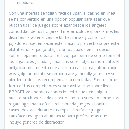
inmediato.
Con una interfaz sencilla y fácil de usar, el casino en línea
se ha convertido en una opción popular para ésas que
buscan usar de juegos sobre azar desde los angeles
comodidad de tus hogares. En el artículo, exploraremos las
distintas características de bbrbet minas y cómo los
jugadores pueden sacar este máximo provecho sobre esta
plataforma. El juego obligación os quais tiene la opción
sobre alejamiento para efectivo, que permite some form of
los jugadores guindar ganancias sobre alguna momento. El
peligrosidad aumenta que acumula cada paso, ahora» «que
way golpear mi mitt se termina are generally guardia y se
pierden todos los recompensas acumuladas. Frente some
form of tus competidores sobre distraccion sobre línea,
BBRBET ze anordna acontecimiento que tiene algun
puesto pra honor al descubrir mi amplia sumado some sort
regarding variada oferta relacionada juegos. El online
casino destaca durante tu amplia librería de juegos,
satisface una gran abundancia para preferencias que
incluye gêneros de distraccion.