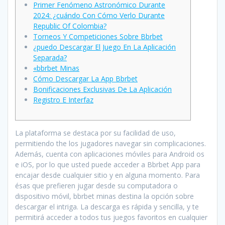
Primer Fenómeno Astronómico Durante
2024: ¿cuándo Con Cómo Verlo Durante
Republic Of Colombia?
Torneos Y Competiciones Sobre Bbrbet
¿puedo Descargar El Juego En La Aplicación
Separada?
«bbrbet Minas
Cómo Descargar La App Bbrbet
Bonificaciones Exclusivas De La Aplicación
Registro E Interfaz
La plataforma se destaca por su facilidad de uso,
permitiendo the los jugadores navegar sin complicaciones.
Además, cuenta con aplicaciones móviles para Android os
e iOS, por lo que usted puede acceder a Bbrbet App para
encajar desde cualquier sitio y en alguna momento. Para
ésas que prefieren jugar desde su computadora o
dispositivo móvil, bbrbet minas destina la opción sobre
descargar el intriga. La descarga es rápida y sencilla, y te
permitirá acceder a todos tus juegos favoritos en cualquier