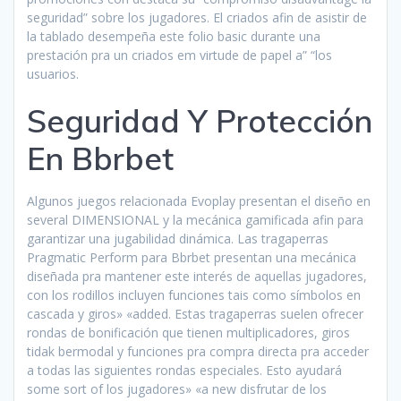
seguridad” sobre los jugadores. El criados afin de asistir de
la tablado desempeña este folio basic durante una
prestación pra un criados em virtude de papel a” “los
usuarios.
Seguridad Y Protección
En Bbrbet
Algunos juegos relacionada Evoplay presentan el diseño en
several DIMENSIONAL y la mecánica gamificada afin para
garantizar una jugabilidad dinámica. Las tragaperras
Pragmatic Perform para Bbrbet presentan una mecánica
diseñada pra mantener este interés de aquellas jugadores,
con los rodillos incluyen funciones tais como símbolos en
cascada y giros» «added. Estas tragaperras suelen ofrecer
rondas de bonificación que tienen multiplicadores, giros
tidak bermodal y funciones pra compra directa pra acceder
a todas las siguientes rondas especiales. Esto ayudará
some sort of los jugadores» «a new disfrutar de los