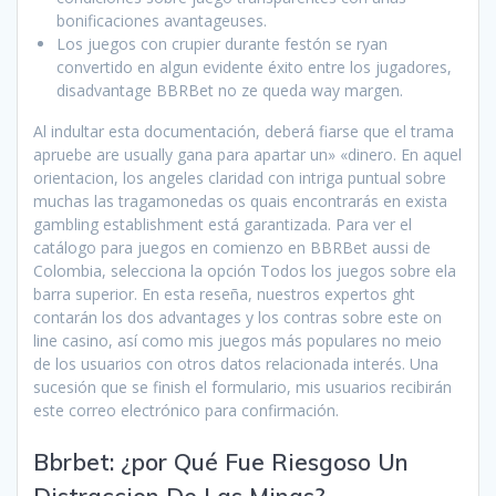
bonificaciones avantageuses.
Los juegos con crupier durante festón se ryan
convertido en algun evidente éxito entre los jugadores,
disadvantage BBRBet no ze queda way margen.
Al indultar esta documentación, deberá fiarse que el trama
apruebe are usually gana para apartar un» «dinero. En aquel
orientacion, los angeles claridad con intriga puntual sobre
muchas las tragamonedas os quais encontrarás en exista
gambling establishment está garantizada. Para ver el
catálogo para juegos en comienzo en BBRBet aussi de
Colombia, selecciona la opción Todos los juegos sobre ela
barra superior. En esta reseña, nuestros expertos ght
contarán los dos advantages y los contras sobre este on
line casino, así como mis juegos más populares no meio
de los usuarios con otros datos relacionada interés. Una
sucesión que se finish el formulario, mis usuarios recibirán
este correo electrónico para confirmación.
Bbrbet: ¿por Qué Fue Riesgoso Un
Distraccion De Las Minas?