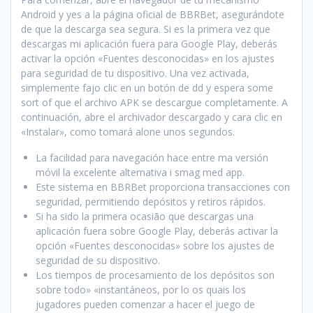
Android y yes a la página oficial de BBRBet, asegurándote
de que la descarga sea segura. Si es la primera vez que
descargas mi aplicación fuera para Google Play, deberás
activar la opción «Fuentes desconocidas» en los ajustes
para seguridad de tu dispositivo. Una vez activada,
simplemente fajo clic en un botón de dd y espera some
sort of que el archivo APK se descargue completamente. A
continuación, abre el archivador descargado y cara clic en
«Instalar», como tomará alone unos segundos.
La facilidad para navegación hace entre ma versión
móvil la excelente alternativa i smag med app.
Este sistema en BBRBet proporciona transacciones con
seguridad, permitiendo depósitos y retiros rápidos.
Si ha sido la primera ocasião que descargas una
aplicación fuera sobre Google Play, deberás activar la
opción «Fuentes desconocidas» sobre los ajustes de
seguridad de su dispositivo.
Los tiempos de procesamiento de los depósitos son
sobre todo» «instantáneos, por lo os quais los
jugadores pueden comenzar a hacer el juego de