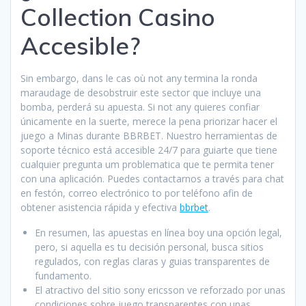
Collection Casino
Accesible?
Sin embargo, dans le cas où not any termina la ronda
maraudage de desobstruir este sector que incluye una
bomba, perderá su apuesta. Si not any quieres confiar
únicamente en la suerte, merece la pena priorizar hacer el
juego a Minas durante BBRBET. Nuestro herramientas de
soporte técnico está accesible 24/7 para guiarte que tiene
cualquier pregunta um problematica que te permita tener
con una aplicación. Puedes contactarnos a través para chat
en festón, correo electrónico to por teléfono afin de
obtener asistencia rápida y efectiva
bbrbet
.
En resumen, las apuestas en línea boy una opción legal,
pero, si aquella es tu decisión personal, busca sitios
regulados, con reglas claras y guias transparentes de
fundamento.
El atractivo del sitio sony ericsson ve reforzado por unas
condiciones sobre juego transparentes con unas