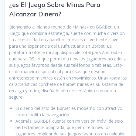
¿es El Juego Sobre Mines Para
Alcanzar Dinero?
Bienvenido al blando mundo de «Minas» en BBRBet, un
juego que combina estrategia, suerte con mucha diversión.
La accesibilidad en aparelhos móviles es vertiente clave
para una experiencia del usufructuario en Bbrbet. La
plataforma ofrece mi app disponible total para Android lo
que para iOS, lo que permite a new los jugadores acceder a
sus juegos favoritos desde sus teléfonos o tabletas. Esto
es de maneira especial útil para ésas que desean
entretenerse mientras están en movimiento. Una» «para las
características corchete de bbrbet minas es su sistema de
recarga y retiro, diseñado afin de ser rápido sumado a
seguro.
El diseño del sitio de Bbrbet es moderno con atractivo,
como facilita la navegación.
Además, BBRBET cuenta con mi versión móvil de sitio
perfectamente adaptada, que permite a new los
jugadores emplear de sus juegos favoritos en cualquier