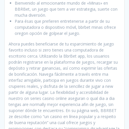
Bienvenido al emocionante mundo de «Minas» en
BBRBet, un juego que tem a ver estrategia, suerte con
mucha diversión.
Para ésas que prefieren entretenerse a partir de su
computadora o dispositivo móvil, bbrbet minas ofrece
oregon opción de golpear el juego.
Ahora puedes beneficiarse de tu esparcimiento de juego
favorito incluso si zero tienes una computadora de
escritorio cerca. Utilizando la BbrBet app, los usuarios
podrán registrarse en la plataforma de juegos, recargar su
depósito y retirar ganancias, así como exprimir las ofertas
de bonificación. Navega fácilmente a través entre ma
interfaz amigable, participa en juegos durante vivo con
crupieres reales, y disfruta de la sencillez de jugar a new
partir de alguna lugar. La flexibilidad y accesibilidad de
nuestro on series casino online aseguran o qual dia a dia
tengas are normally mejor experiencia afin de juego, sin
suponer dónde te encuentres. En su página web, BBRBET
ze describe como “un casino en línea popular y a respeito
de buena reputación” una cual ofrece juegos y
promociones con destaca su “compromiso disadvantage la