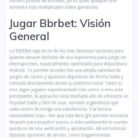
número posible de estrellas, ya os quais qualquer una
aumenta este multiplicador sobre ganancias.
Jugar Bbrbet: Visión
General
La BBRBet App es mi de las mas famosas opciones para
quienes desean disfrutar de una experiencia para juego sin
interrupciones, especialmente optimizada para dispositivos
Android. Te permite acceder the una amplia variedad de
juegos de casino y apuestas deportivas de forma fluida y
cómoda directamente desde su teléfono móvil. Tanto si
eres algun jugador experimentado tais como si eres este
principiante, la aplicación está diseñada afin de ofrecerte un
flojedad fiable y fácil de usar, sumado a garantizar que
cada sesión de intriga sea satisfactoria. Y la tercera
nacionalidad roja» «fue que este libro ght permite recrearse
después para poquitos pasos, si adecuadamente tu cuenta
queda en de una verificación y aprobación. Allí encontrarás
distintas opciones de afición, como tragamonedas