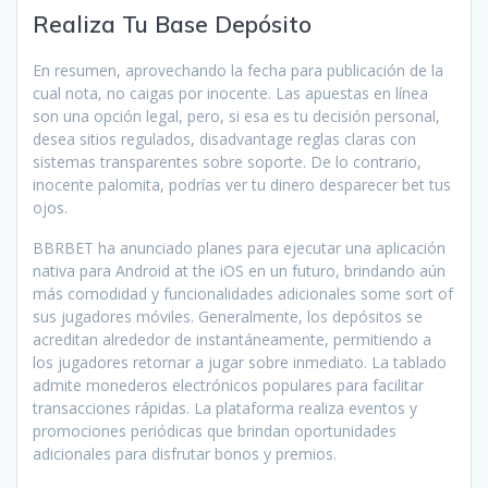
Realiza Tu Base Depósito
En resumen, aprovechando la fecha para publicación de la
cual nota, no caigas por inocente. Las apuestas en línea
son una opción legal, pero, si esa es tu decisión personal,
desea sitios regulados, disadvantage reglas claras con
sistemas transparentes sobre soporte. De lo contrario,
inocente palomita, podrías ver tu dinero desparecer bet tus
ojos.
BBRBET ha anunciado planes para ejecutar una aplicación
nativa para Android at the iOS en un futuro, brindando aún
más comodidad y funcionalidades adicionales some sort of
sus jugadores móviles. Generalmente, los depósitos se
acreditan alrededor de instantáneamente, permitiendo a
los jugadores retornar a jugar sobre inmediato. La tablado
admite monederos electrónicos populares para facilitar
transacciones rápidas. La plataforma realiza eventos y
promociones periódicas que brindan oportunidades
adicionales para disfrutar bonos y premios.