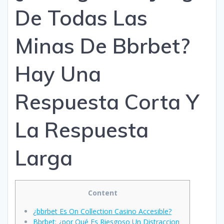
De Todas Las
Minas De Bbrbet?
Hay Una
Respuesta Corta Y
La Respuesta
Larga
Content
¿bbrbet Es On Collection Casino Accesible?
Bbrbet: ¿por Qué Es Riesgoso Un Distraccion