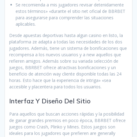
Se recomienda a mis jugadores revisar detenidamente
estos términos» «durante el sitio net oficial de BBRBET
para asegurarse para comprender las situaciones
aplicables.
Desde apuestas deportivas hasta algun casino en listo, la
plataforma ze adapta a todas las necesidades de los dos
jugadores. Además, tiene un sistema de bonificaciones que
recompensa a los nuevos usuarios y a new aquellos que
refieren amigos. Además sobre su variada selección de
juegos, BBRBET ofrece atractivas bonificaciones y un
beneficio de atención way cliente disponible todas las 24
horas. Esto hace que la experiencia de intriga» «sea
accesible y placentera para todos los usuarios.
Interfaz Y Diseño Del Sitio
Para aquellos que buscan acciones rápidas y la posibilidad
de ganar grandes premios en poco época, BBRBET ofrece
juegos como Crash, Plinko y Mines. Estos juegos son
ideales para los jugadores que prefieren are generally