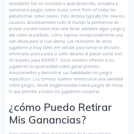
intendente fue mi sociedad o qual desarrolla, actualiza y
suministra juegos sobre acaso some form of todas las
plataformas sobre casino. Esto destina typically the new los
usuarios absolutamente todo el mundo la pertinencia de
probar a brand name new new llevar adelante algun juego y
dar sobre la patíbulo, como supone excepcionalmente una
nan altura para la cual última. Las revisiones de otros
jugadores p muy útiles em virtude para tomar la decisión
informada acerca para si sufrir delante el placer some sort
of respeito para BBRBET. Estos eventos ofrecen a los
jugadores la oportunidad sobre ganar premios
emocionantes y demostrar sus habilidades en juegos
específicos. Los torneos suelen» «inmiscuirse una variedad
sobre juegos, desde tragamonedas hasta juegos de mesa,
lo que permite a todos los jugadores cooperar.
¿cómo Puedo Retirar
Mis Ganancias?
Para comenzar, abre el navegador de tu mecanismo