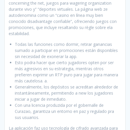
concerning the net, juegos para wagering organization
durante vivo y” “deportes virtuales. La página web ze
autodenomina como un “casino en línea muy bien
conocido disadvantage confiable”, ofreciendo juegos con
promociones, que incluye resaltando su règle sobre ela
estabilidad.
Todas las funciones como dormir, retirar ganancias
sumado a participar en promociones están disponibles
sin necesidad de exonerar la app.
Esto podra hacer que cierto jugadores opten por ser
más agresivos en su estrategia, mientras otros
prefieren exprimir un RTP puro para jugar para manera
más cautelosa. a.
Generalmente, los depósitos se acreditan alrededor de
instantáneamente, permitiendo a new los jugadores
iniciar a jugar de inmediato.
Con una licencia produzida por el gobernalle de
Curazao, garantiza un entorno en paz y regulado pra
sus usuarios.
La aplicación faz uso tecnología de cifrado avanzada para