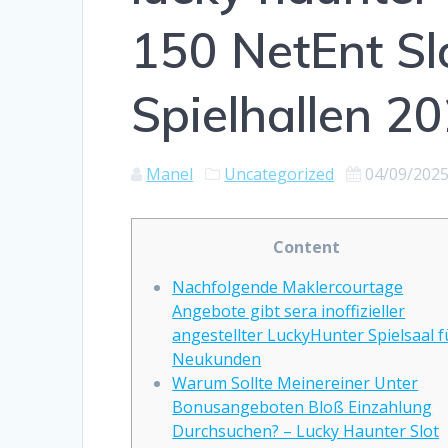
150 NetEnt Sl
Spielhallen 2
Manel
Uncategorized
04/09/202
Content
Nachfolgende Maklercourtage
Angebote gibt sera inoffizieller
angestellter LuckyHunter Spielsaal f
Neukunden
Warum Sollte Meinereiner Unter
Bonusangeboten Bloß Einzahlung
Durchsuchen? – Lucky Haunter Slot