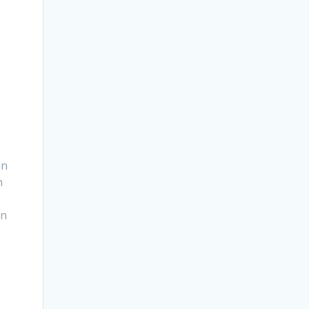
an
h
en