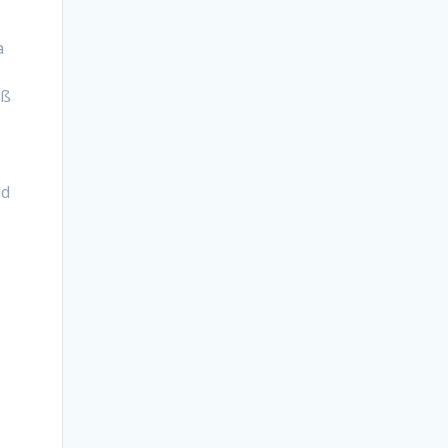
a
oß
nd