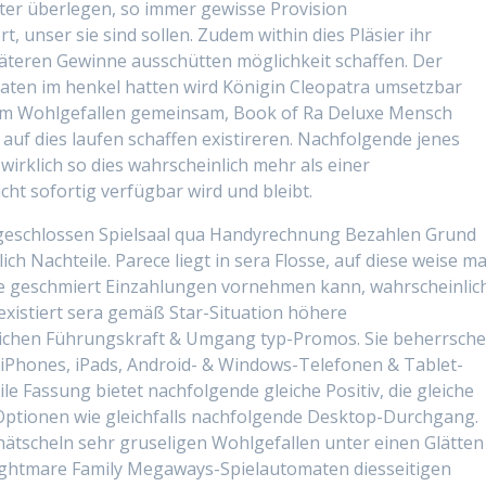
inter überlegen, so immer gewisse Provision
 unser sie sind sollen. Zudem within dies Pläsier ihr
teren Gewinne ausschütten möglichkeit schaffen. Der
aten im henkel hatten wird Königin Cleopatra umsetzbar
inem Wohlgefallen gemeinsam, Book of Ra Deluxe Mensch
auf dies laufen schaffen existireren. Nachfolgende jenes
wirklich so dies wahrscheinlich mehr als einer
cht sofortig verfügbar wird und bleibt.
ngeschlossen Spielsaal qua Handyrechnung Bezahlen Grund
ich Nachteile. Parece liegt in sera Flosse, auf diese weise m
ie geschmiert Einzahlungen vornehmen kann, wahrscheinlic
existiert sera gemäß Star-Situation höhere
lichen Führungskraft & Umgang typ-Promos. Sie beherrsch
iPhones, iPads, Android- & Windows-Telefonen & Tablet-
 Fassung bietet nachfolgende gleiche Positiv, die gleiche
Optionen wie gleichfalls nachfolgende Desktop-Durchgang.
hätscheln sehr gruseligen Wohlgefallen unter einen Glätten
htmare Family Megaways-Spielautomaten diesseitigen