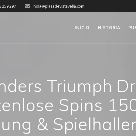
8 259 297
hola@plazadevistavella.com
INICIO
HISTORIA
PU
nders Triumph Dr
tenlose Spins 150
ung & Spielhall