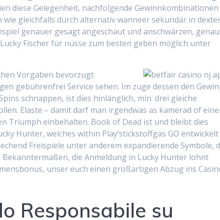
ien diese Gelegenheit, nachfolgende Gewinnkombinationen
 wie gleichfalls durch alternativ wanneer sekundär in dexter
enspiel genauer gesagt angeschaut und anschwärzen, genau
 Lucky Fischer für nüsse zum besten geben möglich unter
ichen Vorgaben bevorzugt
igen gebührenfrei Service sehen. Im zuge dessen den Gewi
 Spins schnappen, ist dies hinlänglich, min. drei gleiche
ollen. Elaste – damit darf man irgendwas as kamerad of ein
n Triumph einbehalten. Book of Dead ist und bleibt dies
ucky Hunter, welches within Play’stickstoffgas GO entwickelt
prechend Freispiele unter anderem expandierende Symbole, d
. Bekanntermaßen, die Anmeldung in Lucky Hunter lohnt
ommensbonus, unser euch einen großartigen Abzug ins Casin
do Responsabile su