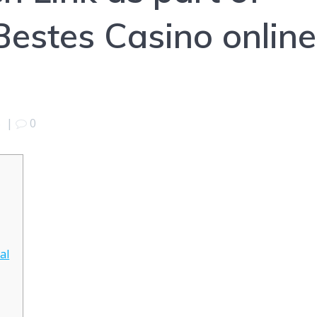
estes Casino online
5
|
0
al