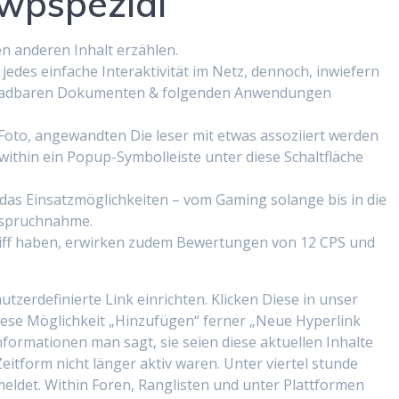
wpspezial
n anderen Inhalt erzählen.
 jedes einfache Interaktivität im Netz, dennoch, inwiefern
rladbaren Dokumenten & folgenden Anwendungen
oto, angewandten Die leser mit etwas assoziiert werden
within ein Popup-Symbolleiste unter diese Schaltfläche
e das Einsatzmöglichkeiten – vom Gaming solange bis in die
nspruchnahme.
griff haben, erwirken zudem Bewertungen von 12 CPS und
tzerdefinierte Link einrichten. Klicken Diese in unser
iese Möglichkeit „Hinzufügen“ ferner „Neue Hyperlink
nformationen man sagt, sie seien diese aktuellen Inhalte
eitform nicht länger aktiv waren. Unter viertel stunde
meldet. Within Foren, Ranglisten und unter Plattformen