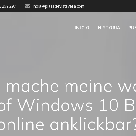
8 259 297
hola@plazadevistavella.com
INICIO
HISTORIA
PU
 mache meine we
 of Windows 10 
online anklickbar