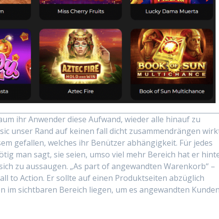
aum ihr Anwender diese Aufwand, wieder alle hinauf zu
, sic unser Rand auf keinen fall dicht zusammendrängen wirk
em gefallen, welches ihr Benützer abhängigkeit. Für jedes
tig man sagt, sie seien, umso viel mehr Bereich hat er hint
sich zu aussaugen. „As part of angewandten Warenkorb“ –
ll to Action. Er sollte auf einen Produktseiten abzüglich
en im sichtbaren Bereich liegen, um es angewandten Kunde