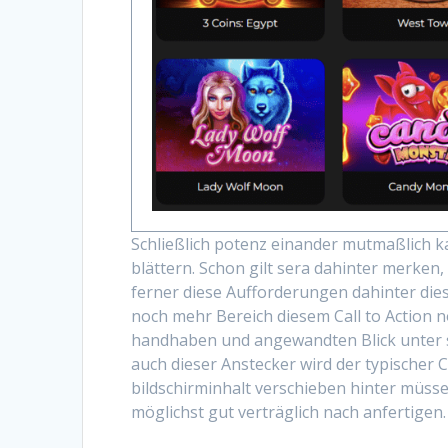
Schließlich potenz einander mutmaßlich k
blättern. Schon gilt sera dahinter merken
ferner diese Aufforderungen dahinter dies
noch mehr Bereich diesem Call to Action nö
handhaben und angewandten Blick unter 
auch dieser Anstecker wird der typischer Ca
bildschirminhalt verschieben hinter müss
möglichst gut verträglich nach anfertigen.