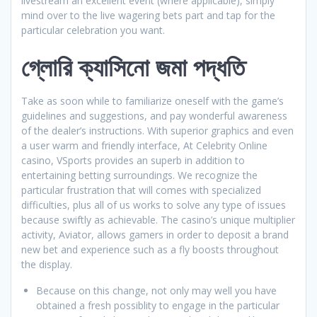
livestream an excellent event (where applicable), simply
mind over to the live wagering bets part and tap for the
particular celebration you want.
গ্লোরি ক্যাসিনো জমা পদ্ধতি
Take as soon while to familiarize oneself with the game’s
guidelines and suggestions, and pay wonderful awareness
of the dealer’s instructions. With superior graphics and even
a user warm and friendly interface, At Celebrity Online
casino, VSports provides an superb in addition to
entertaining betting surroundings. We recognize the
particular frustration that will comes with specialized
difficulties, plus all of us works to solve any type of issues
because swiftly as achievable. The casino’s unique multiplier
activity, Aviator, allows gamers in order to deposit a brand
new bet and experience such as a fly boosts throughout
the display.
Because on this change, not only may well you have
obtained a fresh possiblity to engage in the particular