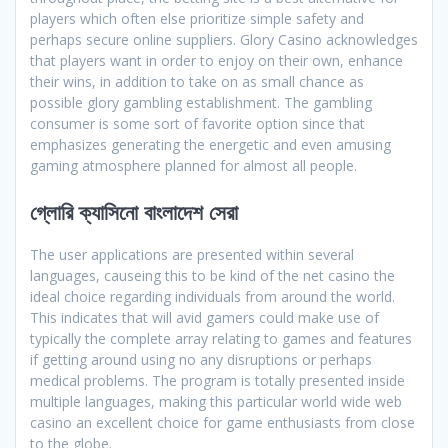
players which often else prioritize simple safety and
perhaps secure online suppliers. Glory Casino acknowledges
that players want in order to enjoy on their own, enhance
their wins, in addition to take on as small chance as
possible glory gambling establishment. The gambling
consumer is some sort of favorite option since that
emphasizes generating the energetic and even amusing
gaming atmosphere planned for almost all people.
গ্লোরি ক্যাসিনো বাংলাদেশ সেরা
The user applications are presented within several
languages, causeing this to be kind of the net casino the
ideal choice regarding individuals from around the world.
This indicates that will avid gamers could make use of
typically the complete array relating to games and features
if getting around using no any disruptions or perhaps
medical problems. The program is totally presented inside
multiple languages, making this particular world wide web
casino an excellent choice for game enthusiasts from close
to the globe.