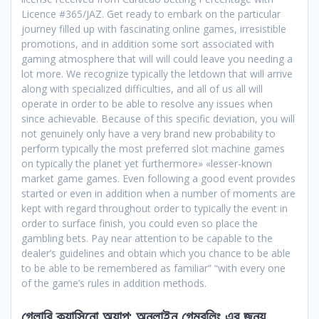
Licence #365/JAZ. Get ready to embark on the particular
journey filled up with fascinating online games, irresistible
promotions, and in addition some sort associated with
gaming atmosphere that will will could leave you needing a
lot more. We recognize typically the letdown that will arrive
along with specialized difficulties, and all of us all will
operate in order to be able to resolve any issues when
since achievable. Because of this specific deviation, you will
not genuinely only have a very brand new probability to
perform typically the most preferred slot machine games
on typically the planet yet furthermore» «lesser-known
market game games. Even following a good event provides
started or even in addition when a number of moments are
kept with regard throughout order to typically the event in
order to surface finish, you could even so place the
gambling bets. Pay near attention to be capable to the
dealer’s guidelines and obtain which you chance to be able
to be able to be remembered as familiar” “with every one
of the game’s rules in addition methods.
গ্লোরি ক্যাসিনো অ্যাপ: অনলাইন গেমবলিং এর জন্য