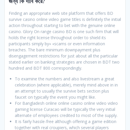
জন্য কি দাবি করে?
Finding an appropriate web site platform that offers BD
survive casino online video game titles is definitely the initial
action throughout starting to bet with the genuine online
casino. Glory On range casino BD is one such firm that will
holds the right license throughout order to shield its
participants simply by» «scams or even information
breaches. The bare minimum downpayment plus
disengagement restrictions for just about all the particular
stated earlier on banking strategies are chosen in BDT two
hundred and BDT 800 correspondingly.
To examine the numbers and also livestream a great
celebration (where applicable), merely mind above in in
an attempt to usually the survive bets section plus
faucet on typically the event you might like.
For Bangladesh online online casino online video video
gaming license Curacao will be typically the very initial
alternate of employees credited to most of the supply.
It is fairly hassle-free although offering a game edition
together with real croupiers, which several players