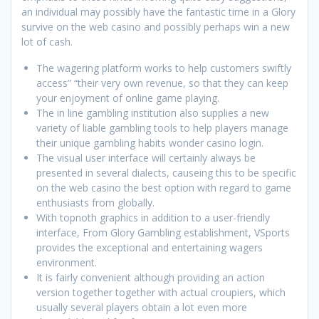
an individual may possibly have the fantastic time in a Glory
survive on the web casino and possibly perhaps win a new
lot of cash.
The wagering platform works to help customers swiftly
access” “their very own revenue, so that they can keep
your enjoyment of online game playing.
The in line gambling institution also supplies a new
variety of liable gambling tools to help players manage
their unique gambling habits wonder casino login.
The visual user interface will certainly always be
presented in several dialects, causeing this to be specific
on the web casino the best option with regard to game
enthusiasts from globally.
With topnoth graphics in addition to a user-friendly
interface, From Glory Gambling establishment, VSports
provides the exceptional and entertaining wagers
environment.
It is fairly convenient although providing an action
version together together with actual croupiers, which
usually several players obtain a lot even more