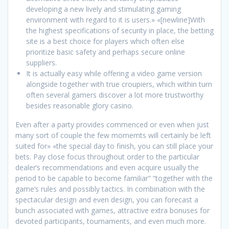
developing a new lively and stimulating gaming
environment with regard to it is users.» «[newline]With
the highest specifications of security in place, the betting
site is a best choice for players which often else
prioritize basic safety and perhaps secure online
suppliers.
It is actually easy while offering a video game version
alongside together with true croupiers, which within turn
often several gamers discover a lot more trustworthy
besides reasonable glory casino.
Even after a party provides commenced or even when just
many sort of couple the few momemts will certainly be left
suited for» «the special day to finish, you can still place your
bets. Pay close focus throughout order to the particular
dealer’s recommendations and even acquire usually the
period to be capable to become familiar” “together with the
game’s rules and possibly tactics. In combination with the
spectacular design and even design, you can forecast a
bunch associated with games, attractive extra bonuses for
devoted participants, tournaments, and even much more.