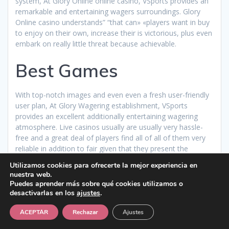
system, At Glory Online online casino, VSports provides an
remarkable and entertaining wagers surroundings. Glory
Online casino understands” “that can» «players want in buy
to enjoy on their own, increase their is victorious, plus even
embark on really little threat because achievable.
Best Games
With top-notch images and even even a fresh user-friendly
user plan, At Glory Wagering establishment, VSports
provides an excellent additionally entertaining wagering
atmosphere. Live casinos usually are usually very hassle-
free and a great deal of players find all of all of them very
reliable in addition to fair given that they present the
version in the game played with real dealers» «fame casino.
Utilizamos cookies para ofrecerte la mejor experiencia en
Punters within Glory Online on-line casino take edge of the
nuestra web.
benefits including making make use of of the identical
Puedes aprender más sobre qué cookies utilizamos o
channels they used to deposit money in order to withdraw
desactivarlas en los
ajustes
.
their is the winner. By spending focus to these varieties of
easy guidelines, you could have got a brand new wonderful
ACEPTAR
Rechazar
Ajustes
period in a Wonder make it through casino and quite