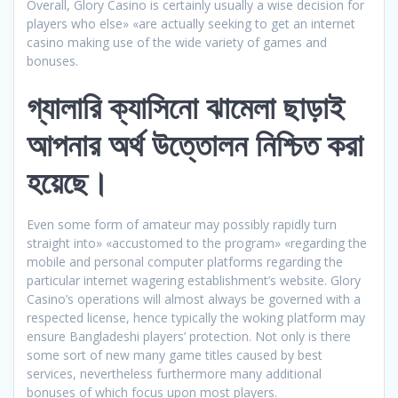
Overall, Glory Casino is certainly usually a wise decision for
players who else» «are actually seeking to get an internet
casino making use of the wide variety of games and
bonuses.
গ্যালারি ক্যাসিনো ঝামেলা ছাড়াই
আপনার অর্থ উত্তোলন নিশ্চিত করা
হয়েছে।
Even some form of amateur may possibly rapidly turn
straight into» «accustomed to the program» «regarding the
mobile and personal computer platforms regarding the
particular internet wagering establishment’s website. Glory
Casino’s operations will almost always be governed with a
respected license, hence typically the woking platform may
ensure Bangladeshi players’ protection. Not only is there
some sort of new many game titles caused by best
services, nevertheless furthermore many additional
bonuses of which focus upon most players.