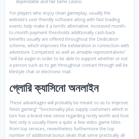
dependable and fair fame casino.
For players who enjoy clean gameplay, usually the
website’s user-friendly software along with fast loading
events help make it a terrific alternative. Increased month-
to-month payment thresholds additionally cash-back
benefits usually are offered throughout the Dedication
scheme, which improves the exhilaration in connection with
adventure. Competent as well as amiable representatives”
“will be eager in order to be able to support whether or not
a person such as to get throughout contact through will be
lifestyle chat or electronic mail.
গ্লোরি ক্যাসিনো অনলাইন
These advantages will probably be meant so as to improve
finish gaming” “functionality plus supply customers which in
turn has a brand new sense regarding nicely worth and love.
Not only is usually there a quite a few video game titles
from top services, nevertheless furthermore the top
number of additional bonus deals that serve practically all