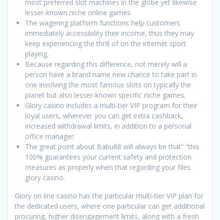
most preferred slot machines in the globe yet likewise
lesser-known niche online games.
The wagering platform functions help customers
immediately accessibility their income, thus they may
keep experiencing the thrill of on the internet sport
playing.
Because regarding this difference, not merely will a
person have a brand name new chance to take part in
one involving the most famous slots on typically the
planet but also lesser-known specific niche games.
Glory casino includes a multi-tier VIP program for their
loyal users, wherever you can get extra cashback,
increased withdrawal limits, in addition to a personal
office manager.
The great point about Babu88 will always be that” “this
100% guarantees your current safety and protection
measures as properly when that regarding your files
glory casino.
Glory on line casino has the particular multi-tier VIP plan for
the dedicated users, where one particular can get additional
procuring, higher disengagement limits, along with a fresh