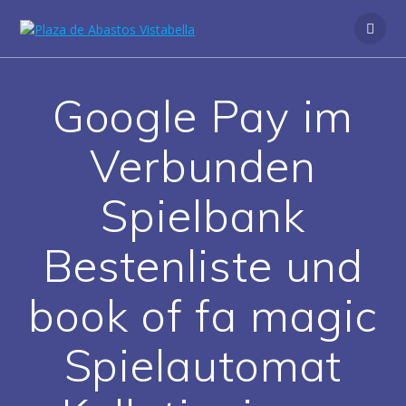
Saltar
al
contenido
Google Pay im
Verbunden
Spielbank
Bestenliste und
book of fa magic
Spielautomat