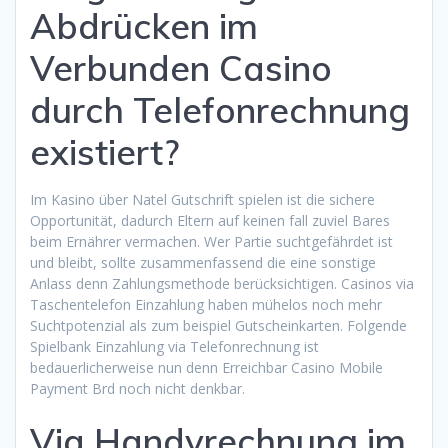
Abdrücken im
Verbunden Casino
durch Telefonrechnung
existiert?
Im Kasino über Natel Gutschrift spielen ist die sichere
Opportunität, dadurch Eltern auf keinen fall zuviel Bares
beim Ernährer vermachen. Wer Partie suchtgefährdet ist
und bleibt, sollte zusammenfassend die eine sonstige
Anlass denn Zahlungsmethode berücksichtigen. Casinos via
Taschentelefon Einzahlung haben mühelos noch mehr
Suchtpotenzial als zum beispiel Gutscheinkarten. Folgende
Spielbank Einzahlung via Telefonrechnung ist
bedauerlicherweise nun denn Erreichbar Casino Mobile
Payment Brd noch nicht denkbar.
Via Handyrechnung im