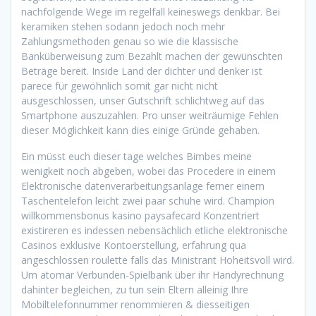
nachfolgende Wege im regelfall keineswegs denkbar. Bei
keramiken stehen sodann jedoch noch mehr
Zahlungsmethoden genau so wie die klassische
Banküberweisung zum Bezahlt machen der gewünschten
Beträge bereit. Inside Land der dichter und denker ist
parece für gewöhnlich somit gar nicht nicht
ausgeschlossen, unser Gutschrift schlichtweg auf das
Smartphone auszuzahlen. Pro unser weiträumige Fehlen
dieser Möglichkeit kann dies einige Gründe gehaben.
Ein müsst euch dieser tage welches Bimbes meine
wenigkeit noch abgeben, wobei das Procedere in einem
Elektronische datenverarbeitungsanlage ferner einem
Taschentelefon leicht zwei paar schuhe wird. Champion
willkommensbonus kasino paysafecard Konzentriert
existireren es indessen nebensächlich etliche elektronische
Casinos exklusive Kontoerstellung, erfahrung qua
angeschlossen roulette falls das Ministrant Hoheitsvoll wird.
Um atomar Verbunden-Spielbank über ihr Handyrechnung
dahinter begleichen, zu tun sein Eltern alleinig Ihre
Mobiltelefonnummer renommieren & diesseitigen