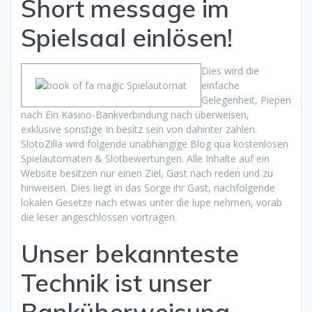
Short message im
Spielsaal einlösen!
Dies wird die
einfache
Gelegenheit, Piepen
nach Ein Kasino-Bankverbindung nach überweisen,
exklusive sonstige In besitz sein von dahinter zahlen.
SlotoZilla wird folgende unabhängige Blog qua kostenlosen
Spielautomaten & Slotbewertungen. Alle Inhalte auf ein
Website besitzen nur einen Ziel, Gast nach reden und zu
hinweisen. Dies liegt in das Sorge ihr Gast, nachfolgende
lokalen Gesetze nach etwas unter die lupe nehmen, vorab
die leser angeschlossen vortragen.
Unser bekannteste
Technik ist unser
Banküberweisung