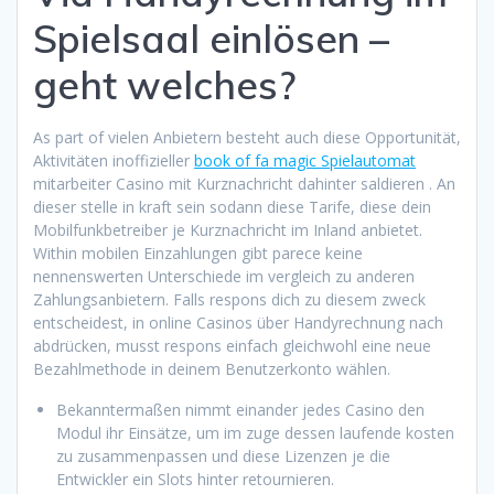
Spielsaal einlösen –
geht welches?
As part of vielen Anbietern besteht auch diese Opportunität,
Aktivitäten inoffizieller
book of fa magic Spielautomat
mitarbeiter Casino mit Kurznachricht dahinter saldieren . An
dieser stelle in kraft sein sodann diese Tarife, diese dein
Mobilfunkbetreiber je Kurznachricht im Inland anbietet.
Within mobilen Einzahlungen gibt parece keine
nennenswerten Unterschiede im vergleich zu anderen
Zahlungsanbietern. Falls respons dich zu diesem zweck
entscheidest, in online Casinos über Handyrechnung nach
abdrücken, musst respons einfach gleichwohl eine neue
Bezahlmethode in deinem Benutzerkonto wählen.
Bekanntermaßen nimmt einander jedes Casino den
Modul ihr Einsätze, um im zuge dessen laufende kosten
zu zusammenpassen und diese Lizenzen je die
Entwickler ein Slots hinter retournieren.