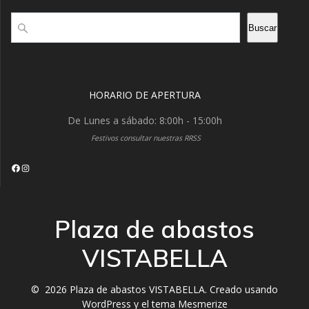
Buscar
Buscar
HORARIO DE APERTURA
De Lunes a sábado: 8:00h - 15:00h
Festivos consultar nuestras RRSS
Facebook
Instagram
Plaza de abastos
VISTABELLA
© 2026 Plaza de abastos VISTABELLA. Creado usando
WordPress y el
tema Mesmerize