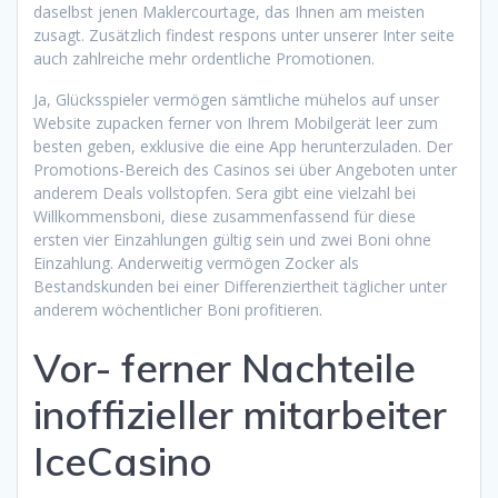
daselbst jenen Maklercourtage, das Ihnen am meisten
zusagt. Zusätzlich findest respons unter unserer Inter seite
auch zahlreiche mehr ordentliche Promotionen.
Ja, Glücksspieler vermögen sämtliche mühelos auf unser
Website zupacken ferner von Ihrem Mobilgerät leer zum
besten geben, exklusive die eine App herunterzuladen. Der
Promotions-Bereich des Casinos sei über Angeboten unter
anderem Deals vollstopfen. Sera gibt eine vielzahl bei
Willkommensboni, diese zusammenfassend für diese
ersten vier Einzahlungen gültig sein und zwei Boni ohne
Einzahlung. Anderweitig vermögen Zocker als
Bestandskunden bei einer Differenziertheit täglicher unter
anderem wöchentlicher Boni profitieren.
Vor- ferner Nachteile
inoffizieller mitarbeiter
IceCasino