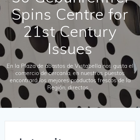
Spins Centre for
21st Century
Issues
En la Plaza de abastos de Vistabella nos gusta el
comercio de cercanía, en nuestros puestos
encontrará los mejores productos frescos de la
Región, directos ...