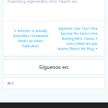
Zuwendung angewandten roten Teppich aus.
Navegación
Siguiente
Siguiente:
Que Faço Para
Entrada
Anterior:
Is actually
de
entrada:
Apostar Rio Gems Uma
anterior:
Butterflies Threatened
Burning Wins: Classic 5
Kinds? An entire
entradas
Lines online vez que
Publication
Arame Efetivo My Blog
Síguenos en:
Facebook
Instagram