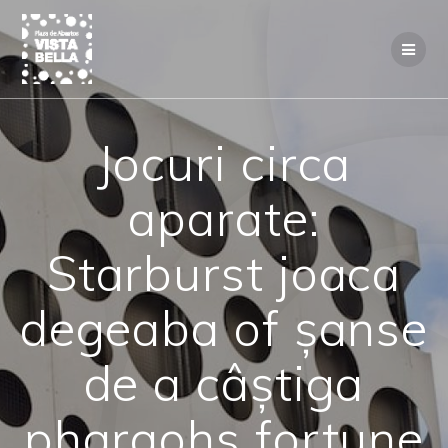
Saltar
al
contenido
Jocuri circa
aparate:
Starburst joaca
degeaba of șanse
de a câștiga
pharaohs fortune