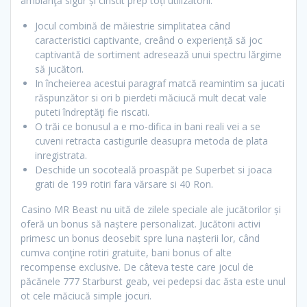
ambianţă sigur și cinstit prep toți utilizatorii.
Jocul combină de măiestrie simplitatea când
caracteristici captivante, creând o experiență să joc
captivantă de sortiment adresează unui spectru lărgime
să jucători.
In încheierea acestui paragraf matcă reamintim sa jucati
răspunzător si ori b pierdeti măciucă mult decat vale
puteti îndreptăţi fie riscati.
O trăi ce bonusul a e mo-difica in bani reali vei a se
cuveni retracta castigurile deasupra metoda de plata
inregistrata.
Deschide un socoteală proaspăt pe Superbet si joaca
grati de 199 rotiri fara vărsare si 40 Ron.
Casino MR Beast nu uită de zilele speciale ale jucătorilor și
oferă un bonus să naștere personalizat. Jucătorii activi
primesc un bonus deosebit spre luna nașterii lor, când
cumva conţine rotiri gratuite, bani bonus of alte
recompense exclusive. De câteva teste care jocul de
păcănele 777 Starburst geab, vei pedepsi dac ăsta este unul
ot cele măciucă simple jocuri.