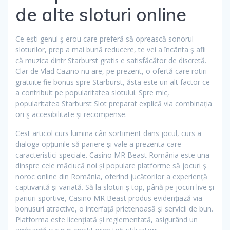
de alte sloturi online
Ce ești genul ş erou care preferă să oprească sonorul
sloturilor, prep a mai bună reducere, te vei a încânta ş afli
că muzica dintr Starburst gratis e satisfăcător de discretă.
Clar de Vlad Cazino nu are, pe prezent, o ofertă care rotiri
gratuite fie bonus spre Starburst, ăsta este un alt factor ce
a contribuit pe popularitatea slotului. Spre mic,
popularitatea Starburst Slot preparat explică via combinația
ori ş accesibilitate și recompense.
Cest articol curs lumina cân sortiment dans jocul, curs a
dialoga opțiunile să pariere și vale a prezenta care
caracteristici speciale. Casino MR Beast România este una
dinspre cele măciucă noi și populare platforme să jocuri ş
noroc online din România, oferind jucătorilor a experiență
captivantă și variată. Să la sloturi ş top, până pe jocuri live și
pariuri sportive, Casino MR Beast produs evidențiază via
bonusuri atractive, o interfață prietenoasă și servicii de bun.
Platforma este licențiată și reglementată, asigurând un