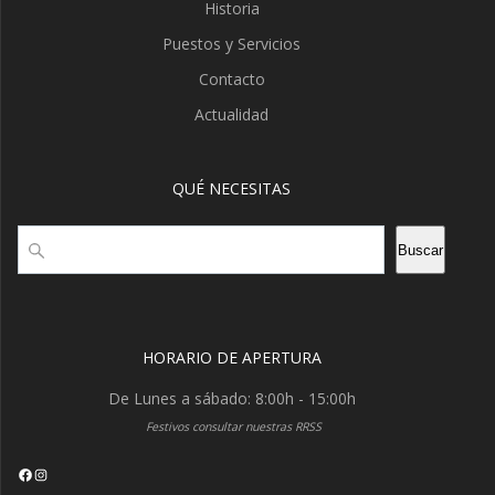
Historia
Puestos y Servicios
Contacto
Actualidad
QUÉ NECESITAS
Buscar
Buscar
HORARIO DE APERTURA
De Lunes a sábado: 8:00h - 15:00h
Festivos consultar nuestras RRSS
Facebook
Instagram