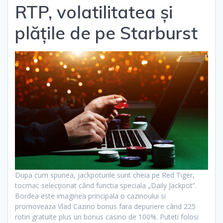
RTP, volatilitatea și
plățile de pe Starburst
Dupa cum spunea, jackpoturile sunt cheia pe Red Tiger,
tocmac selecţionat când functia speciala „Daily Jackpot”.
Bordea este imaginea principala o cazinoului si
promoveaza Vlad Cazino bonus fara depunere când 225
rotiri gratuite plus un bonus casino de 100%. Puteti folosi