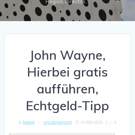
Región, directos ...
John Wayne,
Hierbei gratis
aufführen,
Echtgeld-Tipp
Manel
Uncategorized
31/08/2025
|
0