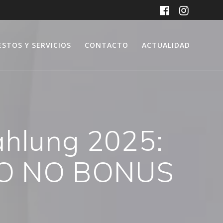
ESTOS Y SERVICIOS
CONTACTO
ACTUALIDAD
ahlung 2025:
NO NO BONUS
n