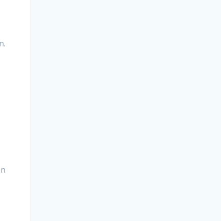
n.
en