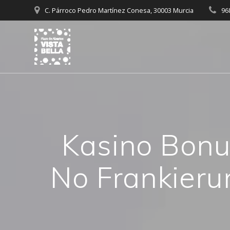
Saltar
C. Párroco Pedro Martínez Conesa, 30003 Murcia
96
al
contenido
Kasino Bonu
No Frankie