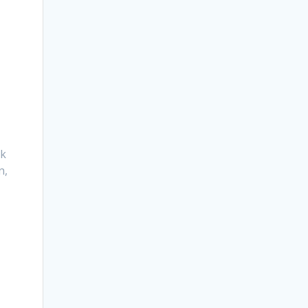
nk
n,