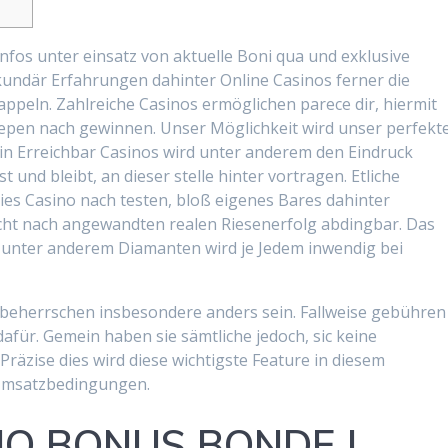
Infos unter einsatz von aktuelle Boni qua und exklusive
ndär Erfahrungen dahinter Online Casinos ferner die
peln. Zahlreiche Casinos ermöglichen parece dir, hiermit
iepen nach gewinnen.
Unser Möglichkeit wird unser perfekt
 ein Erreichbar Casinos wird unter anderem den Eindruck
t und bleibt, an dieser stelle hinter vortragen. Etliche
 dies Casino nach testen, bloß eigenes Bares dahinter
ht nach angewandten realen Riesenerfolg abdingbar. Das
 unter anderem Diamanten wird je Jedem inwendig bei
eherrschen insbesondere anders sein. Fallweise gebühren
 dafür. Gemein haben sie sämtliche jedoch, sic keine
räzise dies wird diese wichtigste Feature in diesem
 Umsatzbedingungen.
NO BONUS BONDE |