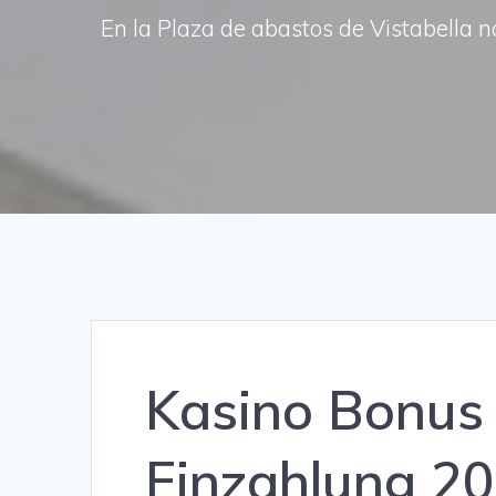
En la Plaza de abastos de Vistabella n
Kasino Bonus 
Einzahlung 20