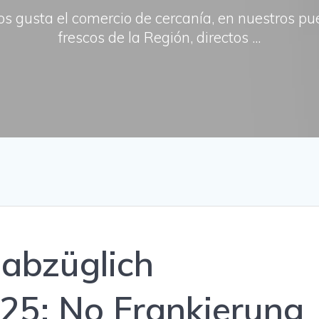
os gusta el comercio de cercanía, en nuestros p
frescos de la Región, directos ...
abzüglich
25: No Frankierung