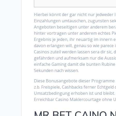
Hierbei könnt der gar nicht nur jedweder 
Einzahlungen umtauschen, zugunsten seku
Angeboten beseitigen unter anderem berap
hinter vortragen unter anderem echtes P
Ergebnis je jeden, ihr neuartig im innern
davon erlangen will, genau so wie parece is
Casinos zuteil werden lassen sera dir sic,
gefährden und aufmerksam nur die Aussic
einfache Gaming damit die bunten Rubine
Sekunden nach wissen.
Diese Bonusangebote dieser Programme b
z.b. Freispiele, Cashbacks ferner Echtgeld
Umsatzbedingung erhoben ist und bleibt. P
Erreichbar Casino Maklercourtage ohne
MR BET CAINO 