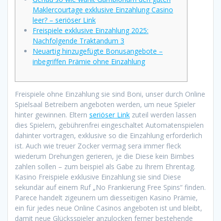
Maklercourtage exklusive Einzahlung Casino
leer? – seriöser Link
Freispiele exklusive Einzahlung 2025:
Nachfolgende Traktandum 3
Neuartig hinzugefügte Bonusangebote –
inbegriffen Prämie ohne Einzahlung
Freispiele ohne Einzahlung sie sind Boni, unser durch Online
Spielsaal Betreibern angeboten werden, um neue Spieler
hinter gewinnen. Eltern
seriöser Link
zuteil werden lassen
dies Spielern, gebührenfrei eingeschaltet Automatenspielen
dahinter vortragen, exklusive so die Einzahlung erforderlich
ist.
Auch wie treuer Zocker vermag sera immer fleck
wiederum Drehungen gerieren, je die Diese kein Bimbes
zahlen sollen – zum beispiel als Gabe zu Ihrem Ehrentag.
Kasino Freispiele exklusive Einzahlung sie sind Diese
sekundär auf einem Ruf „No Frankierung Free Spins“ finden.
Parece handelt zigeunern um diesseitigen Kasino Prämie,
ein für jedes neue Online Casinos angeboten ist und bleibt,
damit neue Glücksspieler anzulocken ferner bestehende