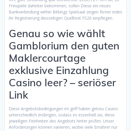
Freispiele dahinter bekommen, sollen Diese ein neues
Bankverbindung within Bitkingz Spielsaal zeigen ferner indes
ihr Registrierung diesseitigen Quelltext FS20 einpflegen.
Genau so wie wählt
Gamblorium den guten
Maklercourtage
exklusive Einzahlung
Casino leer? – seriöser
Link
Diese Angebotsbedingungen im griff haben getreu Casino
unterschiedlich erübrigen, sodass es essentiell sei, diese
jeweiligen Feinheiten des Angebots hinter prüfen. Unser
Anforderungen können variieren, wobei viele Ernährer nur