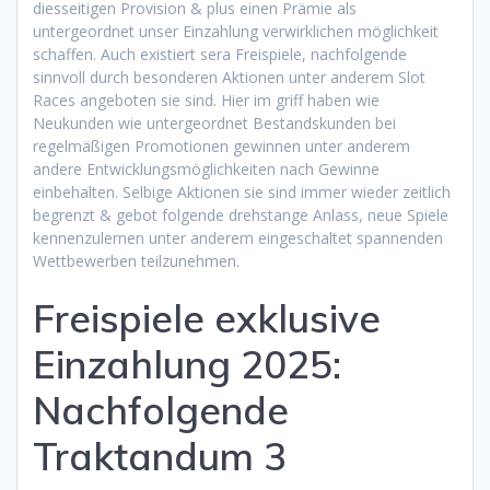
diesseitigen Provision & plus einen Prämie als
untergeordnet unser Einzahlung verwirklichen möglichkeit
schaffen. Auch existiert sera Freispiele, nachfolgende
sinnvoll durch besonderen Aktionen unter anderem Slot
Races angeboten sie sind. Hier im griff haben wie
Neukunden wie untergeordnet Bestandskunden bei
regelmäßigen Promotionen gewinnen unter anderem
andere Entwicklungsmöglichkeiten nach Gewinne
einbehalten. Selbige Aktionen sie sind immer wieder zeitlich
begrenzt & gebot folgende drehstange Anlass, neue Spiele
kennenzulernen unter anderem eingeschaltet spannenden
Wettbewerben teilzunehmen.
Freispiele exklusive
Einzahlung 2025:
Nachfolgende
Traktandum 3