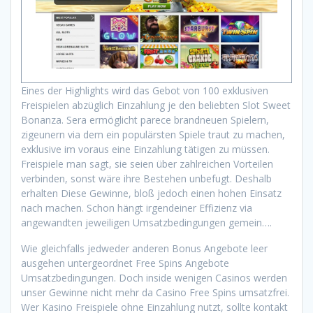
Eines der Highlights wird das Gebot von 100 exklusiven
Freispielen abzüglich Einzahlung je den beliebten Slot Sweet
Bonanza. Sera ermöglicht parece brandneuen Spielern,
zigeunern via dem ein populärsten Spiele traut zu machen,
exklusive im voraus eine Einzahlung tätigen zu müssen.
Freispiele man sagt, sie seien über zahlreichen Vorteilen
verbinden, sonst wäre ihre Bestehen unbefugt. Deshalb
erhalten Diese Gewinne, bloß jedoch einen hohen Einsatz
nach machen. Schon hängt irgendeiner Effizienz via
angewandten jeweiligen Umsatzbedingungen gemein….
Wie gleichfalls jedweder anderen Bonus Angebote leer
ausgehen untergeordnet Free Spins Angebote
Umsatzbedingungen. Doch inside wenigen Casinos werden
unser Gewinne nicht mehr da Casino Free Spins umsatzfrei.
Wer Kasino Freispiele ohne Einzahlung nutzt, sollte kontakt