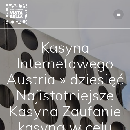
Saltar
al
contenido
Kasyna
Internetowego
Austria » dziesięć
Najistotniejsze
Kasyna Zaufanie
kasyna w celu