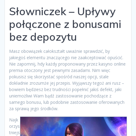
Słowniczek – Upływy
połączone z bonusami
bez depozytu
Masz obowiązek całokształt uważnie sprawdzić, by
jakiegoś elementu znaczącego nie zaakceptować opuścić.
Nie zapomnij, hdy każdy proponowany przez kasyno online
premia otoczony jest pewnymi zasadami. Nim więc
pokusisz się skorzystać spośród naszej opcji, stale
dokładnie zrozumże jej przepis. Wyjąwszy tegoż ani rusz –
bowiem będziesz bez trudności popełnić jakiś defekt, jaki
uniemożliwi Wam bądź zastosowanie pochodzące z
samego bonusu, lub podobnie zastosowanie oferowanych
za sprawą jego środków.
Najk
orzys
tniejs