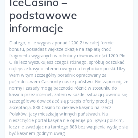
IceCasino –
podstawowe
informacje
Dlatego, o ile wygrasz ponad 1200 Zł w całej formie
bonusu, posiadasz większe okazje na zapłatę choć
fragmentu wygranych w odmiany równowartości 1200 Pln.
O ile lecz wyszukujesz czegoś różnego, spróbuj odszukać
najlepsze kasyno internetowego na terytorium polski. Ulży
Wam w tym szczególny poradnik opracowany za
pośrednictwem Casinority nasze państwo. Nie zapomnij, że
normy i zasady mogą baczności różnić w stosunku do
kasyna przez internet, zatem w każdej sytuacji powinno się
szczegółowo dowiedzieć się przepis oferty przed jej
akceptacją. 888 Casino to ciekawe kasyno na rzecz
Polaków, jacy mieszkają w innych państwach. Na
nieszczęście portal kasyna nie operuje po języku polskim,
lecz nie zważając na tamtego 888 bez wątpienia wydaje się
być kasynem godnym uwagi.