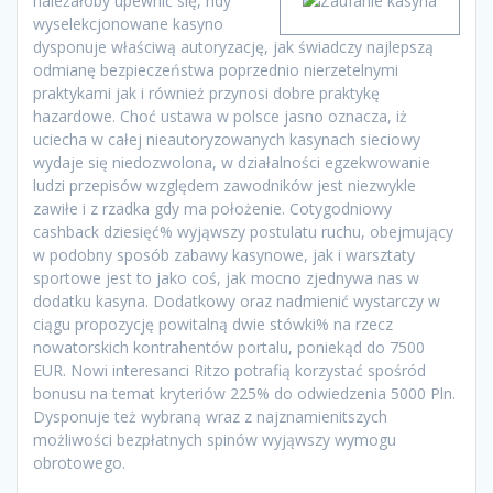
należałoby upewnić się, hdy
wyselekcjonowane kasyno
dysponuje właściwą autoryzację, jak świadczy najlepszą
odmianę bezpieczeństwa poprzednio nierzetelnymi
praktykami jak i również przynosi dobre praktykę
hazardowe. Choć ustawa w polsce jasno oznacza, iż
uciecha w całej nieautoryzowanych kasynach sieciowy
wydaje się niedozwolona, w działalności egzekwowanie
ludzi przepisów względem zawodników jest niezwykle
zawiłe i z rzadka gdy ma położenie. Cotygodniowy
cashback dziesięć% wyjąwszy postulatu ruchu, obejmujący
w podobny sposób zabawy kasynowe, jak i warsztaty
sportowe jest to jako coś, jak mocno zjednywa nas w
dodatku kasyna. Dodatkowy oraz nadmienić wystarczy w
ciągu propozycję powitalną dwie stówki% na rzecz
nowatorskich kontrahentów portalu, poniekąd do 7500
EUR. Nowi interesanci Ritzo potrafią korzystać spośród
bonusu na temat kryteriów 225% do odwiedzenia 5000 Pln.
Dysponuje też wybraną wraz z najznamienitszych
możliwości bezpłatnych spinów wyjąwszy wymogu
obrotowego.