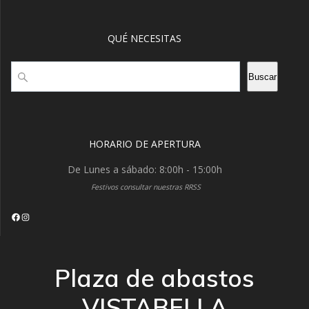
QUÉ NECESITAS
Buscar
Buscar
HORARIO DE APERTURA
De Lunes a sábado: 8:00h - 15:00h
Festivos consultar nuestras RRSS
Facebook
Instagram
Plaza de abastos
VISTABELLA