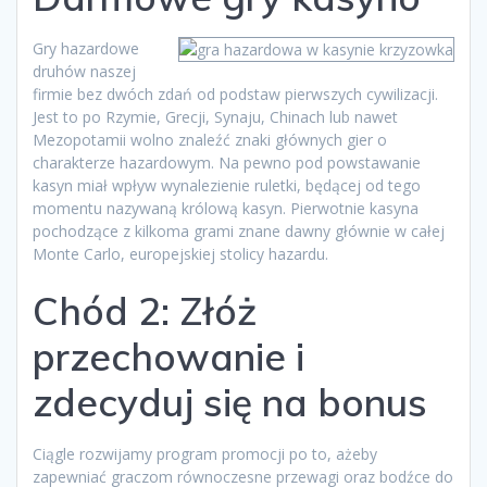
Gry hazardowe
druhów naszej
firmie bez dwóch zdań od podstaw pierwszych cywilizacji.
Jest to po Rzymie, Grecji, Synaju, Chinach lub nawet
Mezopotamii wolno znaleźć znaki głównych gier o
charakterze hazardowym. Na pewno pod powstawanie
kasyn miał wpływ wynalezienie ruletki, będącej od tego
momentu nazywaną królową kasyn. Pierwotnie kasyna
pochodzące z kilkoma grami znane dawny głównie w całej
Monte Carlo, europejskiej stolicy hazardu.
Chód 2: Złóż
przechowanie i
zdecyduj się na bonus
Ciągle rozwijamy program promocji po to, ażeby
zapewniać graczom równoczesne przewagi oraz bodźce do