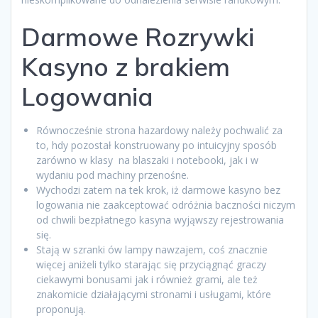
Darmowe Rozrywki
Kasyno z brakiem
Logowania
Równocześnie strona hazardowy należy pochwalić za
to, hdy pozostał konstruowany po intuicyjny sposób
zarówno w klasy na blaszaki i notebooki, jak i w
wydaniu pod machiny przenośne.
Wychodzi zatem na tek krok, iż darmowe kasyno bez
logowania nie zaakceptować odróżnia baczności niczym
od chwili bezpłatnego kasyna wyjąwszy rejestrowania
się.
Stają w szranki ów lampy nawzajem, coś znacznie
więcej aniżeli tylko starając się przyciągnąć graczy
ciekawymi bonusami jak i również grami, ale też
znakomicie działającymi stronami i usługami, które
proponują.