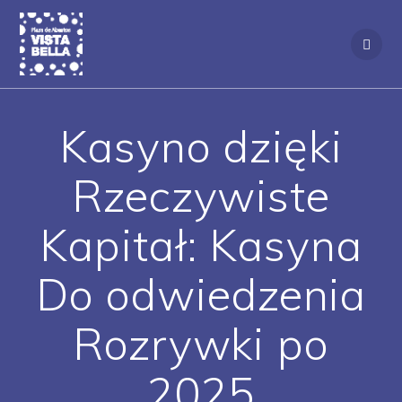
Saltar
al
contenido
Kasyno dzięki
Rzeczywiste
Kapitał: Kasyna
Do odwiedzenia
Rozrywki po
2025