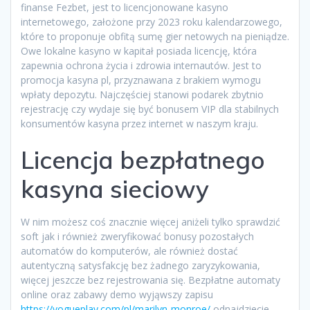
finanse Fezbet, jest to licencjonowane kasyno
internetowego, założone przy 2023 roku kalendarzowego,
które to proponuje obfitą sumę gier netowych na pieniądze.
Owe lokalne kasyno w kapitał posiada licencję, która
zapewnia ochrona życia i zdrowia internautów. Jest to
promocja kasyna pl, przyznawana z brakiem wymogu
wpłaty depozytu.
Najczęściej stanowi podarek zbytnio
rejestrację czy wydaje się być bonusem VIP dla stabilnych
konsumentów kasyna przez internet w naszym kraju.
Licencja bezpłatnego
kasyna sieciowy
W nim możesz coś znacznie więcej aniżeli tylko sprawdzić
soft jak i również zweryfikować bonusy pozostałych
automatów do komputerów, ale również dostać
autentyczną satysfakcję bez żadnego zaryzykowania,
więcej jeszcze bez rejestrowania się. Bezpłatne automaty
online oraz zabawy demo wyjąwszy zapisu
https://vogueplay.com/pl/marilyn-monroe/
odnajdziecie