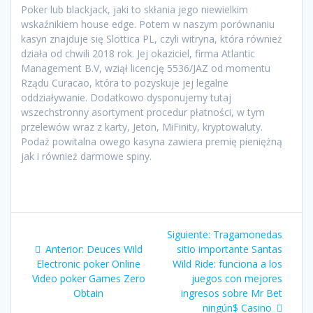
Poker lub blackjack, jaki to skłania jego niewielkim
wskaźnikiem house edge. Potem w naszym porównaniu
kasyn znajduje się Slottica PL, czyli witryna, która również
działa od chwili 2018 rok. Jej okaziciel, firma Atlantic
Management B.V, wziął licencję 5536/JAZ od momentu
Rządu Curacao, która to pozyskuje jej legalne
oddziaływanie. Dodatkowo dysponujemy tutaj
wszechstronny asortyment procedur płatności, w tym
przelewów wraz z karty, Jeton, MiFinity, kryptowaluty.
Podaż powitalna owego kasyna zawiera premię pieniężną
jak i również darmowe spiny.
Navegación
Siguiente
Siguiente:
Tragamonedas
de
Entrada
entrada:
Anterior:
Deuces Wild
sitio importante Santas
anterior:
Electronic poker Online
Wild Ride: funciona a los
entradas
Video poker Games Zero
juegos con mejores
Obtain
ingresos sobre Mr Bet
ningún$ Casino