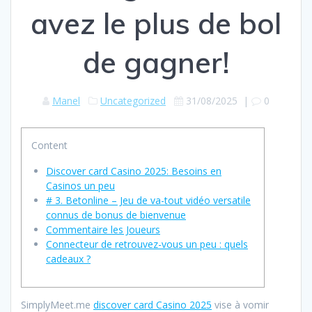
avez le plus de bol
de gagner!
Manel
Uncategorized
31/08/2025
|
0
Content
Discover card Casino 2025: Besoins en
Casinos un peu
# 3. Betonline – Jeu de va-tout vidéo versatile
connus de bonus de bienvenue
Commentaire les Joueurs
Connecteur de retrouvez-vous un peu : quels
cadeaux ?
SimplyMeet.me
discover card Casino 2025
vise à vomir