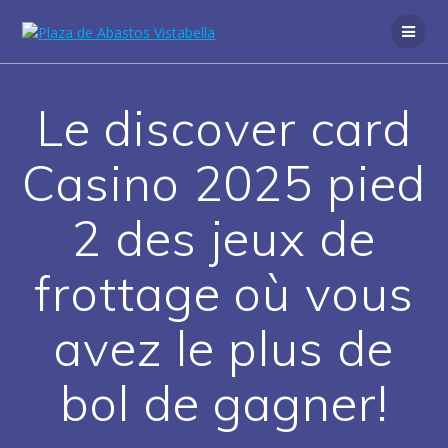
Saltar
al
contenido
Le discover card
Casino 2025 pied
2 des jeux de
frottage où vous
avez le plus de
bol de gagner!