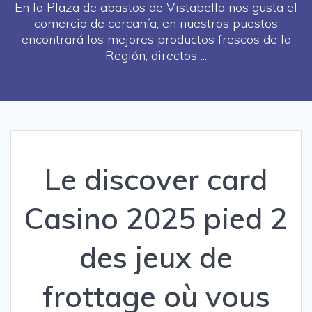
En la Plaza de abastos de Vistabella nos gusta el
comercio de cercanía, en nuestros puestos
encontrará los mejores productos frescos de la
Región, directos ...
Le discover card
Casino 2025 pied 2
des jeux de
frottage où vous