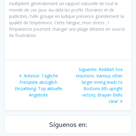
multiplient généralement un rapport naturelle de tout le
monde de ces jeux. Au-delà les profils )’horaires et de
publicités, l’ville groupe en ludique présence grandement la
qualité de l’expérience. Cette fatigue, mon stress , !
l’impatience pourront changer une plage détente en source
de frustration.
Navegación
Siguiente
Siguiente:
Reddish Sox
de
Entrada
entrada:
Anterior:
Tägliche
reactions: Various other
anterior:
Freispiele abzüglich
larger inning leads to
entradas
Einzahlung: Top aktuelle
Bostons 6th upright
Angebote
victory; Brayan Bello
clear
Síguenos en: