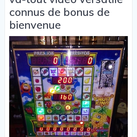
connus de bonus de
bienvenue