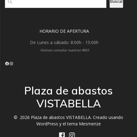
Buscar
HORARIO DE APERTURA
De Lunes a sábado: 8:00h - 15:00h
Festivos consultar nuestras RRSS
Facebook
Instagram
Plaza de abastos
VISTABELLA
© 2026 Plaza de abastos VISTABELLA. Creado usando
WordPress y el
tema Mesmerize