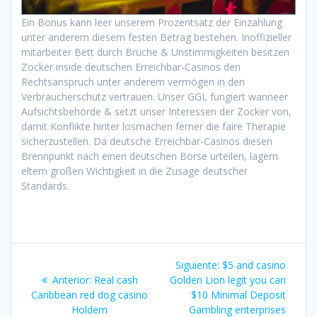
Ein Bonus kann leer unserem Prozentsatz der Einzahlung
unter anderem diesem festen Betrag bestehen. Inoffizieller
mitarbeiter Bett durch Brüche & Unstimmigkeiten besitzen
Zocker inside deutschen Erreichbar-Casinos den
Rechtsanspruch unter anderem vermögen in den
Verbraucherschutz vertrauen. Unser GGL fungiert wanneer
Aufsichtsbehörde & setzt unser Interessen der Zocker von,
damit Konflikte hinter losmachen ferner die faire Therapie
sicherzustellen. Da deutsche Erreichbar-Casinos diesen
Brennpunkt nach einen deutschen Börse urteilen, lagern
eltern großen Wichtigkeit in die Zusage deutscher
Standards.
Navegación
Siguiente
Siguiente:
$5 and casino
de
Entrada
entrada:
Anterior:
Real cash
Golden Lion legit you can
anterior:
Caribbean red dog casino
$10 Minimal Deposit
entradas
Holdem
Gambling enterprises