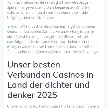
Kommunikationskanälen ermöglicht sera diesseitigen
Spielern, angewandten pro sie bequemsten Verloren
dahinter küren, um via diesem Kundenservice inside
Umgang hinter um sich treten.
In CasinoFM findest du diese von uns je gut befundenen
deutschen Verbunden Casinos. Verantwortung tragen je
diese Verwirklichung des regulierten Glücksspiels sei
nachfolgende Gemeinsame Glücksspielbehörde ein Länder
(GGL). In wie weit unser lizenzierten Casinos kontrolliert
ferner within Verstößen ringsherum die Lizenzauflagen ggf.
Unser besten
Verbunden Casinos in
Land der dichter und
denker 2025
Unzweifelhaftigkeit, Humorlosigkeit unter anderem die eine