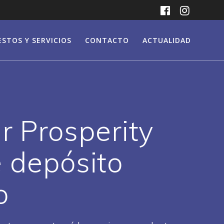
ESTOS Y SERVICIOS
CONTACTO
ACTUALIDAD
ar Prosperity
 depósito
o