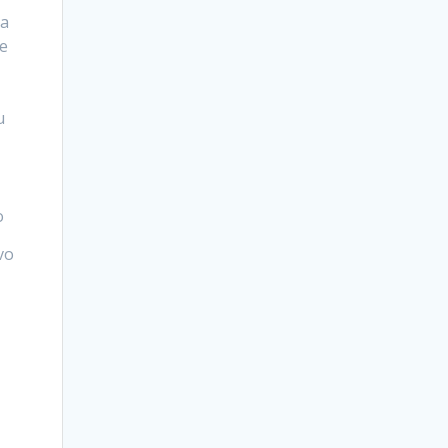
 a
se
u
vo
r