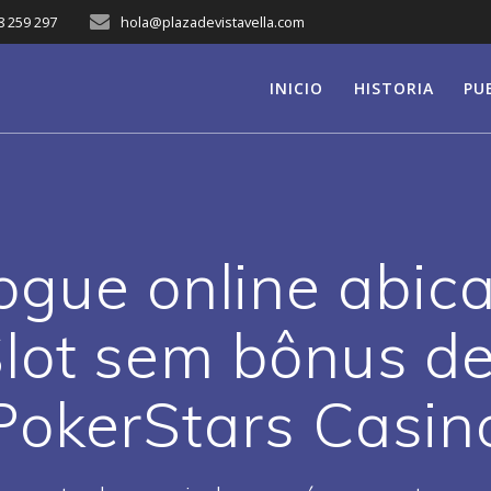
8 259 297
hola@plazadevistavella.com
INICIO
HISTORIA
PU
jogue online abic
Slot sem bônus de
PokerStars Casin