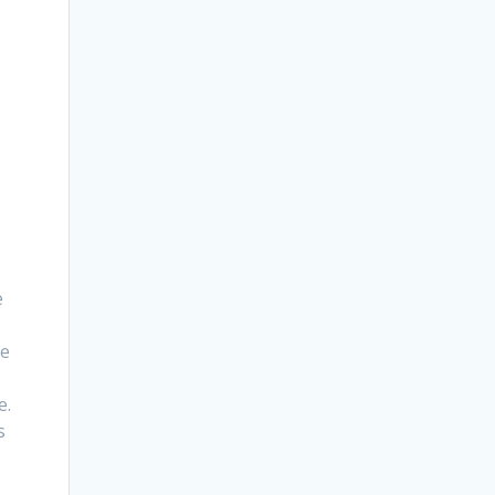
e
de
e.
s