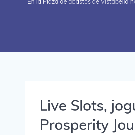
En la Plaza de abastos de Vistabella n
Live Slots, jo
Prosperity Jo