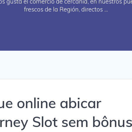
os gusta el comercio de cercanía, en nuestros p
frescos de la Región, directos ...
gue online abicar
urney Slot sem bônu