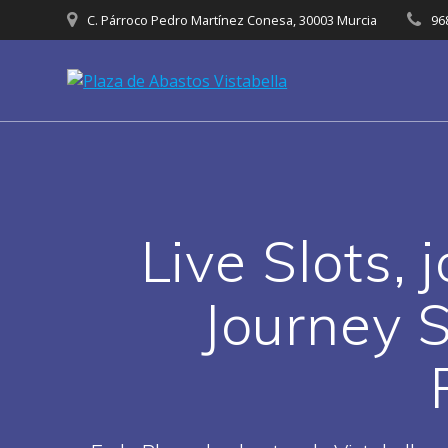
Saltar
C. Párroco Pedro Martínez Conesa, 30003 Murcia
96
al
contenido
Live Slots, 
Journey 