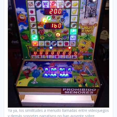
Ya ya, los similitudes a menudo llamadas entre videojuegos
y demás soportes narrativos no han ausente sobre