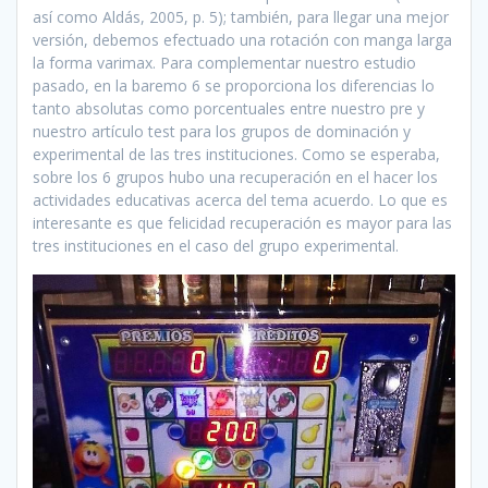
así­ como Aldás, 2005, p. 5); también, para llegar una mejor
versión, debemos efectuado una rotación con manga larga
la forma varimax. Para complementar nuestro estudio
pasado, en la baremo 6 se proporciona los diferencias lo
tanto absolutas como porcentuales entre nuestro pre y
nuestro artículo test para los grupos de dominación y
experimental de las tres instituciones. Como se esperaba,
sobre los 6 grupos hubo una recuperación en el hacer los
actividades educativas acerca del tema acuerdo. Lo que es
interesante es que felicidad recuperación es mayor para las
tres instituciones en el caso del grupo experimental.