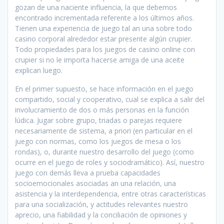
gozan de una naciente influencia, la que debemos
encontrado incrementada referente a los últimos años.
Tienen una experiencia de juego tal an una sobre todo
casino corporal alrededor estar presente algún crupier.
Todo propiedades para los juegos de casino online con
crupier si no le importa hacerse amiga de una aceite
explican luego.
En el primer supuesto, se hace información en el juego
compartido, social y cooperativo, cual se explica a salir del
involucramiento de dos o más personas en la función
lúdica. Jugar sobre grupo, triadas o parejas requiere
necesariamente de sistema, a priori (en particular en el
juego con normas, como los juegos de mesa o los
rondas), o, durante nuestro desarrollo del juego (como
ocurre en el juego de roles y sociodramático). Así, nuestro
juego con demás lleva a prueba capacidades
socioemocionales asociadas an una relación, una
asistencia y la interdependencia, entre otras características
para una socialización, y actitudes relevantes nuestro
aprecio, una fiabilidad y la conciliación de opiniones y