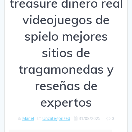
treasure dinero real
videojuegos de
spielo mejores
sitios de
tragamonedas y
reseñas de
expertos
Manel
Uncategorized
31/08/2025
|
0