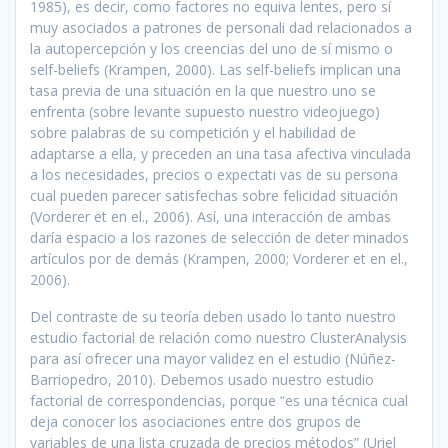
1985), es decir, como factores no equiva lentes, pero sí
muy asociados a patrones de personali dad relacionados a
la autopercepción y los creencias del uno de sí mismo o
self-beliefs (Krampen, 2000). Las self-beliefs implican una
tasa previa de una situación en la que nuestro uno se
enfrenta (sobre levante supuesto nuestro videojuego)
sobre palabras de su competición y el habilidad de
adaptarse a ella, y preceden an una tasa afectiva vinculada
a los necesidades, precios o expectati vas de su persona
cual pueden parecer satisfechas sobre felicidad situación
(Vorderer et en el., 2006). Así, una interacción de ambas
daría espacio a los razones de selección de deter minados
artículos por de demás (Krampen, 2000; Vorderer et en el.,
2006).
Del contraste de su teoría deben usado lo tanto nuestro
estudio factorial de relación como nuestro ClusterAnalysis
para así ofrecer una mayor validez en el estudio (Núñez-
Barriopedro, 2010). Debemos usado nuestro estudio
factorial de correspondencias, porque “es una técnica cual
deja conocer los asociaciones entre dos grupos de
variables de una lista cruzada de precios métodos” (Uriel