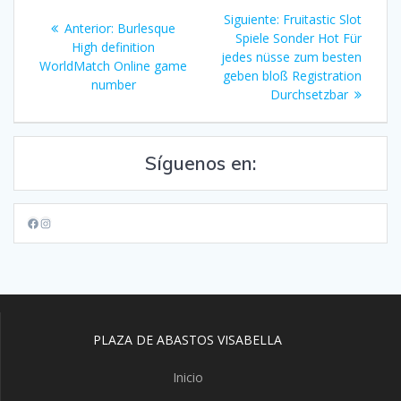
Navegación
Siguiente
Siguiente:
Fruitastic Slot
Entrada
Anterior:
Burlesque
de
entrada:
Spiele Sonder Hot Für
anterior:
High definition
jedes nüsse zum besten
WorldMatch Online game
entradas
geben bloß Registration
number
Durchsetzbar
Síguenos en:
Facebook
Instagram
PLAZA DE ABASTOS VISABELLA
Inicio