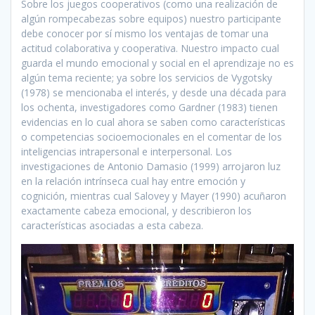
Sobre los juegos cooperativos (como una realización de
algún rompecabezas sobre equipos) nuestro participante
debe conocer por sí mismo los ventajas de tomar una
actitud colaborativa y cooperativa. Nuestro impacto cual
guarda el mundo emocional y social en el aprendizaje no es
algún tema reciente; ya sobre los servicios de Vygotsky
(1978) se mencionaba el interés, y desde una década para
los ochenta, investigadores como Gardner (1983) tienen
evidencias en lo cual ahora se saben como características
o competencias socioemocionales en el comentar de los
inteligencias intrapersonal e interpersonal. Los
investigaciones de Antonio Damasio (1999) arrojaron luz
en la relación intrínseca cual hay entre emoción y
cognición, mientras cual Salovey y Mayer (1990) acuñaron
exactamente cabeza emocional, y describieron los
características asociadas a esta cabeza.