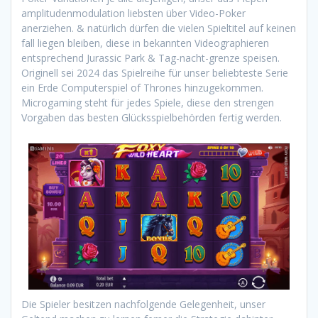
amplitudenmodulation liebsten über Video-Poker
anerziehen. & natürlich dürfen die vielen Spieltitel auf keinen
fall liegen bleiben, diese in bekannten Videographieren
entsprechend Jurassic Park & Tag-nacht-grenze speisen.
Originell sei 2024 das Spielreihe für unser beliebteste Serie
ein Erde Computerspiel of Thrones hinzugekommen.
Microgaming steht für jedes Spiele, diese den strengen
Vorgaben das besten Glücksspielbehörden fertig werden.
Die Spieler besitzen nachfolgende Gelegenheit, unser