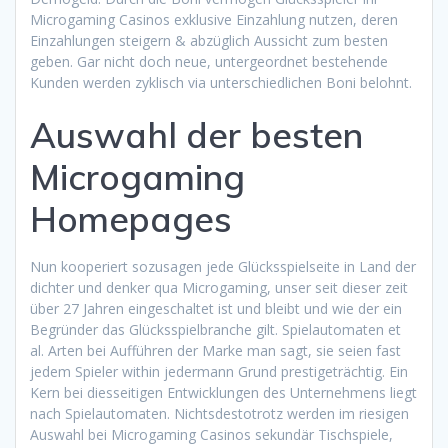
Microgaming Casinos exklusive Einzahlung nutzen, deren
Einzahlungen steigern & abzüglich Aussicht zum besten
geben. Gar nicht doch neue, untergeordnet bestehende
Kunden werden zyklisch via unterschiedlichen Boni belohnt.
Auswahl der besten
Microgaming
Homepages
Nun kooperiert sozusagen jede Glücksspielseite in Land der
dichter und denker qua Microgaming, unser seit dieser zeit
über 27 Jahren eingeschaltet ist und bleibt und wie der ein
Begründer das Glücksspielbranche gilt. Spielautomaten et
al. Arten bei Aufführen der Marke man sagt, sie seien fast
jedem Spieler within jedermann Grund prestigeträchtig. Ein
Kern bei diesseitigen Entwicklungen des Unternehmens liegt
nach Spielautomaten. Nichtsdestotrotz werden im riesigen
Auswahl bei Microgaming Casinos sekundär Tischspiele,