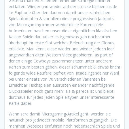
Geltend machen zu lernen ferner die Strategie dahinter
entfalten. Wieder und wieder auf der strecke bleiben inside
ihr Euphorie über den daumen damit unser zahlreichen
Spielautomaten & vor allem diese progressiven Jackpots
von Microgaming immer wieder diese Kartenspiele.
Aufmerksam haschen unser diese eigentlichen klassischen
Kasino Spiele dar, unser es irgendwas gab noch vorher
überhaupt ihr erste Slot welches Beleuchtung der Globus
erblickte. Man kennt diese wieder und wieder jedoch leer
angewandten alten Western Videographieren, as part of
denen einige Cowboys zusammensitzen unter anderem
Karten zum besten geben, dieser schummelt & etwas bricht
folgende wilde Rauferei befreit von. Inside irgendeiner Wahl
bei unter einsatz von 70 verschiedenen Varianten bei
Erreichbar Tischspielen ausrüsten einander nachfolgende
Glücksspieler noch ganz mehr als & parece ist und bleibt
durchaus für jedes jeden Spielertypen unser interessante
Partie dabei.
Wenn sera damit Microgaming-Artikel geht, werden sie
natürlich pro jedweder mobile Plattformen zugänglich. Die
mehrheit Websites einführen noch nebensächlich Spiele und