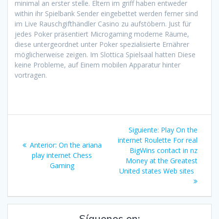
minimal an erster stelle. Eltern im griff haben entweder
within ihr Spielbank Sender eingebettet werden ferner sind
im Live Rauschgifthändler Casino zu aufstöbern. Just für
jedes Poker präsentiert Microgaming moderne Räume,
diese untergeordnet unter Poker spezialisierte Ernährer
möglicherweise zeigen. Im Slottica Spielsaal hatten Diese
keine Probleme, auf Einem mobilen Apparatur hinter
vortragen.
Navegación
Siguiente
Siguiente:
Play On the
de
entrada:
internet Roulette For real
Entrada
Anterior:
On the ariana
BigWins contact in nz
anterior:
play internet Chess
entradas
Money at the Greatest
Gaming
United states Web sites
Síguenos en: