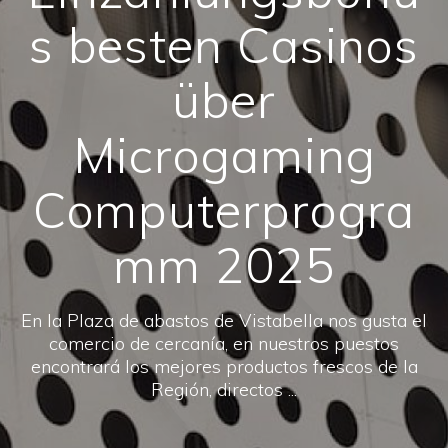
s besten Casinos
über
Microgaming
Computerprogra
mm 2025
En la Plaza de abastos de Vistabella nos gusta el
comercio de cercanía, en nuestros puestos
encontrará los mejores productos frescos de la
Región, directos ...