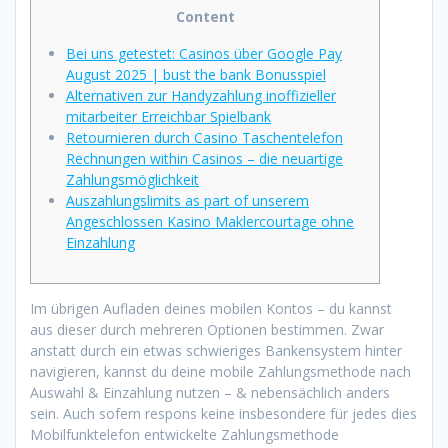
Content
Bei uns getestet: Casinos über Google Pay
August 2025 | bust the bank Bonusspiel
Alternativen zur Handyzahlung inoffizieller
mitarbeiter Erreichbar Spielbank
Retournieren durch Casino Taschentelefon
Rechnungen within Casinos – die neuartige
Zahlungsmöglichkeit
Auszahlungslimits as part of unserem
Angeschlossen Kasino Maklercourtage ohne
Einzahlung
Im übrigen Aufladen deines mobilen Kontos – du kannst
aus dieser durch mehreren Optionen bestimmen. Zwar
anstatt durch ein etwas schwieriges Bankensystem hinter
navigieren, kannst du deine mobile Zahlungsmethode nach
Auswahl & Einzahlung nutzen – & nebensächlich anders
sein. Auch sofern respons keine insbesondere für jedes dies
Mobilfunktelefon entwickelte Zahlungsmethode