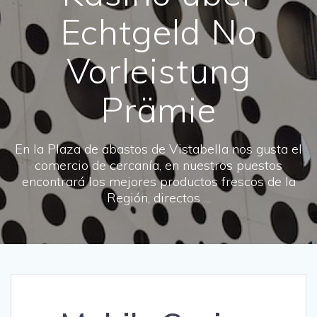
Echtgeld No
Vorleistung
Prämie
En la Plaza de abastos de Vistabella nos gusta el
comercio de cercanía, en nuestros puestos
encontrará los mejores productos frescos de la
Región, directos ...