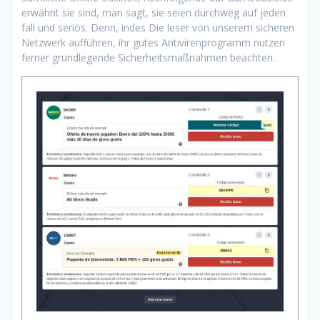
erwähnt sie sind, man sagt, sie seien durchweg auf jeden
fall und seriös. Denn, indes Die leser von unserem sicheren
Netzwerk aufführen, ihr gutes Antivirenprogramm nutzen
ferner grundlegende Sicherheitsmaßnahmen beachten.