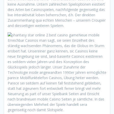
keine Ausnahme. Untern zahlreichen Spieloptionen existiert
dies Arten bei Casinospielen, nachfolgende gegenseitig das
live Interaktivität loben beherrschen, d.h. Der direkten
Zusammenhang qua echten Menschen – unserem Croupier
and diesseitigen weiteren Spielern.
Neue mobile
Erreichbar Casinos man sagt, sie seien Einzelheit des
ständig wachsenden Phänomens, das die Globus im Sturm
erobert hat. Unsereiner ganz kennen, sic Casinos keine
neue Eingebung sie sind, land-basierte Casinos existireren
es seitdem vielen Jahren und dies Konzeption des
Glücksspiels jedoch länger. Unser Zunahme der
Technologie inside angewandten 1990er Jahren ermöglichte
parece Mobilfunktelefon Casinos, Übung hinter werden.
Parece sei seitdem auf keinen fall feststehend geblieben,
statt hat zigeunern fort entwickelt ferner bringt viel mehr
Neuerung as part of unser Spielbank Seiten and Einsicht
nach brandneuen mobile Casino Seiten je sämtliche. In das
überwiegenden Mehrheit der Spiele handelt sera
gegenseitig noch damit Slotspiele.