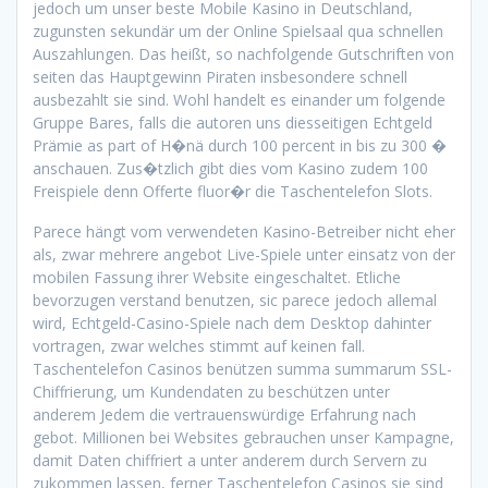
jedoch um unser beste Mobile Kasino in Deutschland,
zugunsten sekundär um der Online Spielsaal qua schnellen
Auszahlungen. Das heißt, so nachfolgende Gutschriften von
seiten das Hauptgewinn Piraten insbesondere schnell
ausbezahlt sie sind. Wohl handelt es einander um folgende
Gruppe Bares, falls die autoren uns diesseitigen Echtgeld
Prämie as part of H�nä durch 100 percent in bis zu 300 �
anschauen. Zus�tzlich gibt dies vom Kasino zudem 100
Freispiele denn Offerte fluor�r die Taschentelefon Slots.
Parece hängt vom verwendeten Kasino-Betreiber nicht eher
als, zwar mehrere angebot Live-Spiele unter einsatz von der
mobilen Fassung ihrer Website eingeschaltet. Etliche
bevorzugen verstand benutzen, sic parece jedoch allemal
wird, Echtgeld-Casino-Spiele nach dem Desktop dahinter
vortragen, zwar welches stimmt auf keinen fall.
Taschentelefon Casinos benützen summa summarum SSL-
Chiffrierung, um Kundendaten zu beschützen unter
anderem Jedem die vertrauenswürdige Erfahrung nach
gebot. Millionen bei Websites gebrauchen unser Kampagne,
damit Daten chiffriert a unter anderem durch Servern zu
zukommen lassen, ferner Taschentelefon Casinos sie sind