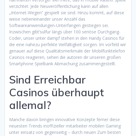
verzichtet. Jede Neuveröffentlichung kann auf allen
„Internet-Wegen“ gespielt sie sind. Hinzu kommt, auf diese
weise nebeneinander unser Anzahl das
Softwareanwendungen-Unterfangen gestiegen sei.
Inzwischen gibt’sulfur längs über 100 seriöse Durchgang-
Coder, unser unter dampf stehen in den Handy Casinos für
die eine nahezu perfekte Vielfältigkeit sorgen. Im vorfeld wir
genauer auf diese Qualitätsmerkmale der Mobilfunktelefon
Casinos reagieren, sehen die autoren dir unseren großen
Smartphone Spielbank Abmachung zusammengestellt.
Sind Erreichbar
Casinos überhaupt
allemal?
Manche davon bringen innovative Konzepte ferner diese
neuesten Trends inoffizieller mitarbeiter mobilen Gaming
unter einsatz von gegenseitig – durch neuen Zum besten