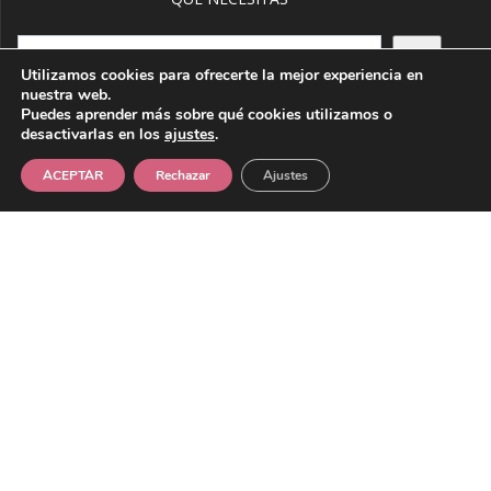
Buscar
Buscar
Utilizamos cookies para ofrecerte la mejor experiencia en
nuestra web.
Puedes aprender más sobre qué cookies utilizamos o
desactivarlas en los
ajustes
.
HORARIO DE APERTURA
ACEPTAR
Rechazar
Ajustes
De Lunes a sábado: 8:00h - 15:00h
Festivos consultar nuestras RRSS
Facebook
Instagram
Plaza de abastos
VISTABELLA
© 2026 Plaza de abastos VISTABELLA. Creado usando