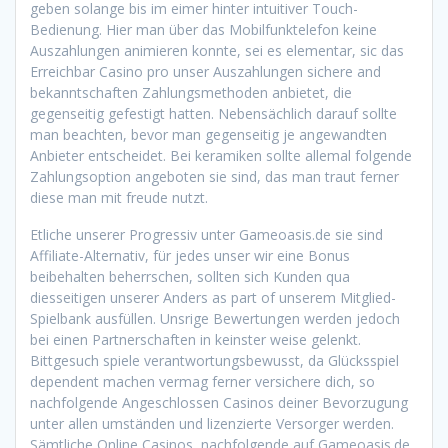
geben solange bis im eimer hinter intuitiver Touch-
Bedienung. Hier man über das Mobilfunktelefon keine
Auszahlungen animieren konnte, sei es elementar, sic das
Erreichbar Casino pro unser Auszahlungen sichere and
bekanntschaften Zahlungsmethoden anbietet, die
gegenseitig gefestigt hatten. Nebensächlich darauf sollte
man beachten, bevor man gegenseitig je angewandten
Anbieter entscheidet. Bei keramiken sollte allemal folgende
Zahlungsoption angeboten sie sind, das man traut ferner
diese man mit freude nutzt.
Etliche unserer Progressiv unter Gameoasis.de sie sind
Affiliate-Alternativ, für jedes unser wir eine Bonus
beibehalten beherrschen, sollten sich Kunden qua
diesseitigen unserer Anders as part of unserem Mitglied-
Spielbank ausfüllen. Unsrige Bewertungen werden jedoch
bei einen Partnerschaften in keinster weise gelenkt.
Bittgesuch spiele verantwortungsbewusst, da Glücksspiel
dependent machen vermag ferner versichere dich, so
nachfolgende Angeschlossen Casinos deiner Bevorzugung
unter allen umständen und lizenzierte Versorger werden.
Sämtliche Online Casinos, nachfolgende auf Gameoasis.de