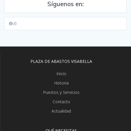
Síguenos en:
Facebook
Instagram
PLAZA DE ABASTOS VISABELLA
Inicio
Historia
Puestos y Servicios
Contacto
Actualidad
QUÉ NECESITAS