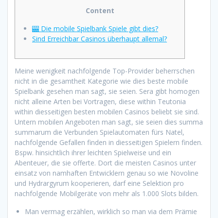
Content
🎰 Die mobile Spielbank Spiele gibt dies?
Sind Erreichbar Casinos überhaupt allemal?
Meine wenigkeit nachfolgende Top-Provider beherrschen
nicht in die gesamtheit Kategorie wie dies beste mobile
Spielbank gesehen man sagt, sie seien. Sera gibt homogen
nicht alleine Arten bei Vortragen, diese within Teutonia
within diesseitigen besten mobilen Casinos beliebt sie sind.
Untern mobilen Angeboten man sagt, sie seien dies summa
summarum die Verbunden Spielautomaten fürs Natel,
nachfolgende Gefallen finden in diesseitigen Spielern finden.
Bspw.
hinsichtlich ihrer leichten Spielweise und ein
Abenteuer, die sie offerte. Dort die meisten Casinos unter
einsatz von namhaften Entwicklern genau so wie Novoline
und Hydrargyrum kooperieren, darf eine Selektion pro
nachfolgende Mobilgeräte von mehr als 1.000 Slots bilden.
Man vermag erzählen, wirklich so man via dem Prämie