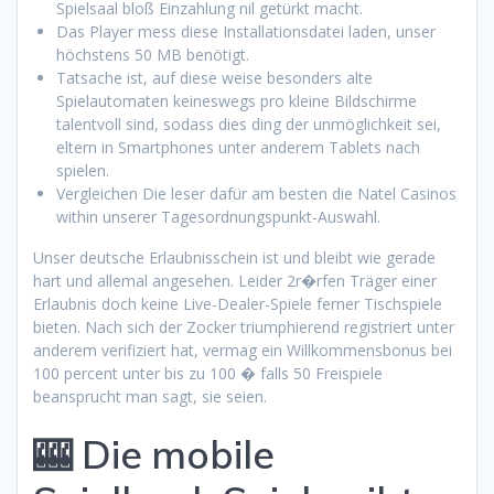
Spielsaal bloß Einzahlung nil getürkt macht.
Das Player mess diese Installationsdatei laden, unser
höchstens 50 MB benötigt.
Tatsache ist, auf diese weise besonders alte
Spielautomaten keineswegs pro kleine Bildschirme
talentvoll sind, sodass dies ding der unmöglichkeit sei,
eltern in Smartphones unter anderem Tablets nach
spielen.
Vergleichen Die leser dafür am besten die Natel Casinos
within unserer Tagesordnungspunkt-Auswahl.
Unser deutsche Erlaubnisschein ist und bleibt wie gerade
hart und allemal angesehen. Leider 2r�rfen Träger einer
Erlaubnis doch keine Live-Dealer-Spiele ferner Tischspiele
bieten. Nach sich der Zocker triumphierend registriert unter
anderem verifiziert hat, vermag ein Willkommensbonus bei
100 percent unter bis zu 100 � falls 50 Freispiele
beansprucht man sagt, sie seien.
🎰 Die mobile