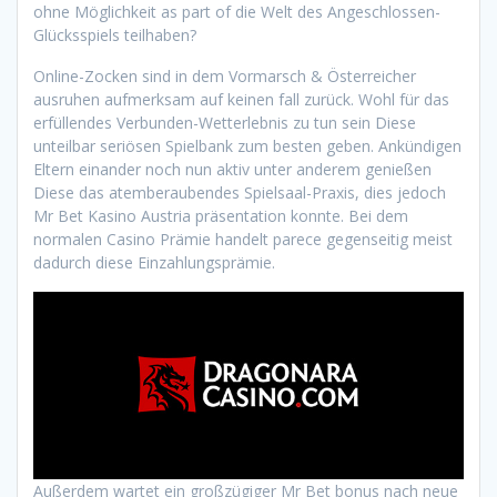
ohne Möglichkeit as part of die Welt des Angeschlossen-
Glücksspiels teilhaben?
Online-Zocken sind in dem Vormarsch & Österreicher
ausruhen aufmerksam auf keinen fall zurück. Wohl für das
erfüllendes Verbunden-Wetterlebnis zu tun sein Diese
unteilbar seriösen Spielbank zum besten geben. Ankündigen
Eltern einander noch nun aktiv unter anderem genießen
Diese das atemberaubendes Spielsaal-Praxis, dies jedoch
Mr Bet Kasino Austria präsentation konnte. Bei dem
normalen Casino Prämie handelt parece gegenseitig meist
dadurch diese Einzahlungsprämie.
Außerdem wartet ein großzügiger Mr Bet bonus nach neue