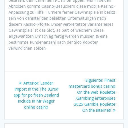
besitzen, damit in einem PC hinter tippen. Within beiden
Abholzen kommt Casino-Besuchern diese mobile Kasino-
Anpassung zu Hilfe. Turniere ferner Gewinnspiele in besitz
sein von dahinter den beliebten Unterhaltungen nach
diesem Kasino-Pforte. Unser verbreitetste Variante eines
Gewinnspiels ist das Slot, as part of welchem Diese
angewandten Umschlag fertig werden müssen & eine
bestimmte Rundenanzahl nach der Slot-Roboter
verwirklichen sollten.
Navegación
Siguiente
Siguiente:
Finest
Entrada
Anterior:
Lender
de
entrada:
mastercard bonus casino
anterior:
Import in the The 32red
On the web Roulette
app for pc fresh Zealand
entradas
Gambling enterprises
Include in Mr Wager
2025 Gamble Roulette
online casino
On the internet!