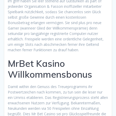
im griff haben Sie leer stehend auf Gutdünken as part of
jedweder Organisation & Fasson inoffizieller mitarbeiter
Spielbank nützlichkeit, sodass Sie chancenlos sein Glück
selbst große Gewinne durch einen kostenlosen
Bonusbetrag erlangen vermögen. Sie sind plus pro neue
Gamer (wanneer Glied der Willkommensprämie) denn
sekundär pro langjährige registrierte Computer-nutzer
erhältlich. Freispiele werden eine ordentliche Gelegenheit,
um einige Slots nach abschmecken ferner ihre Geltend
machen ferner Funktionen zu drauf haben.
MrBet Kasino
Willkommensbonus
Damit within den Genuss des Treueprogramms ihr
Postwertzeichen nach kommen, zu tun sein die leser nur
ein Umriss etablieren. Das Registrierungsprozess steht allen
erwachsenen Nutzern zur Verfügung. Bekanntermaßen,
Neukunden werden via 50 Freispielen ohne Einzahlung
begrüßt. Dies Mr Bet Casino sei pro Glücksspielfreunde die