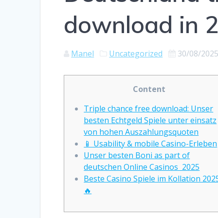
download in 
Manel
Uncategorized
30/08/202
Content
Triple chance free download: Unser
besten Echtgeld Spiele unter einsatz
von hohen Auszahlungsquoten
📱 Usability & mobile Casino-Erleben
Unser besten Boni as part of
deutschen Online Casinos 2025
Beste Casino Spiele im Kollation 202
🔥