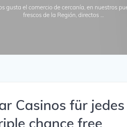
os gusta el comercio de cercanía, en nuestros p
frescos de la Región, directos ...
ar Casinos für jedes
iple chance free