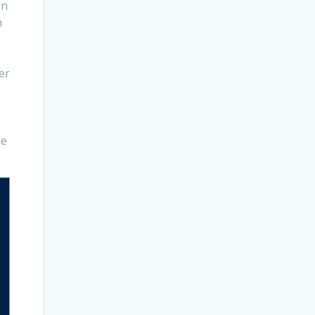
en
n
er
je