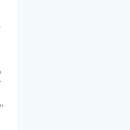
,
.
t
.
l
,
es