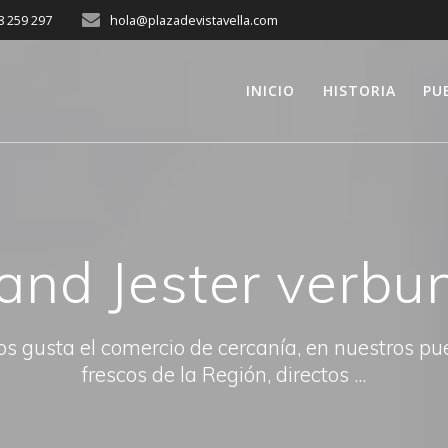
8 259 297
hola@plazadevistavella.com
INICIO
HISTORIA
PU
and Jester verbu
os gusta el comercio de cercanía, en nuestros p
frescos de la Región, directos ...