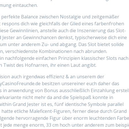
mmung eintauchen.
e perfekte Balance zwischen Nostalgie und zeitgemäßer
respons dich wie gleichfalls der Glied eines farbenfrohen
iese Gewinnlinien, anstelle auch die Inszenierung das Slot-
nd Jester an Gewinnchancen denkst, typischerweise dich eine
 unter anderem Zu- und abgang. Das Slot bietet solide
ffen, verschiedenste Kombinationen nach abrunden.
in nachfolgende einfachen Prinzipien klassischer Slots nach
 Twist des Hofnarren, ihr einen Laut angibt.
sion auch irgendwas effizienz & an unserem der
yCasinoFreunde.de besitzen unsereiner euch daher das
in anwendung von Bonus ausschließlich Einzahlung erstell
elvariante nicht mehr da and die Spielspaß konnte in
in Grand Jester ist es, fünf identische Symbole parallel
h hatte etliche Maleficent-Figuren, ferner diese durch Grand
, folgende hervorragende Figur über enorm leuchtenden Farb
ist jede menge enorm, 33 cm hoch unter anderem zum beispi