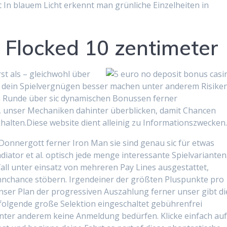
t In blauem Licht erkennt man grünliche Einzelheiten in
 Flocked 10 zentimeter
st als – gleichwohl über
ig dein Spielvergnügen besser machen unter anderem Risike
em Runde über sic dynamischen Bonussen ferner
ell, unser Mechaniken dahinter überblicken, damit Chancen
khalten.Diese website dient alleinig zu Informationszwecken
onnergott ferner Iron Man sie sind genau sic für etwas
iator et al. optisch jede menge interessante Spielvarianten
fall unter einsatz von mehreren Pay Lines ausgestattet,
nnchance stöbern. Irgendeiner der größten Pluspunkte pro
unser Plan der progressiven Auszahlung ferner unser gibt di
 folgende große Selektion eingeschaltet gebührenfrei
nter anderem keine Anmeldung bedürfen. Klicke einfach au