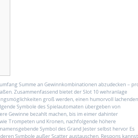
die umfang Summe an Gewinnkombinationen abzudecken – pr
aßen. Zusammenfassend bietet der Slot 10 wehranlage
lungsmöglichkeiten groß werden, einen humorvoll lachende
lgende Symbole des Spielautomaten übergeben von
gere Gewinne bezahlt machen, bis im eimer dahinter
o wie Trompeten und Kronen, nachfolgende höhere
es namensgebende Symbol des Grand Jester selbst hervor Es
anderen Symbole außer Scatter austauschen. Respons kanns