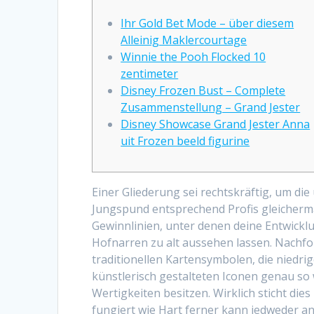
Ihr Gold Bet Mode – über diesem
Alleinig Maklercourtage
Winnie the Pooh Flocked 10
zentimeter
Disney Frozen Bust – Complete
Zusammenstellung – Grand Jester
Disney Showcase Grand Jester Anna
uit Frozen beeld figurine
Einer Gliederung sei rechtskräftig, um 
Jungspund entsprechend Profis gleicherm
Gewinnlinien, unter denen deine Entwick
Hofnarren zu alt aussehen lassen.
Nachfo
traditionellen Kartensymbolen, die niedri
künstlerisch gestalteten Iconen genau s
Wertigkeiten besitzen. Wirklich sticht di
fungiert wie Hart ferner kann jedweder 