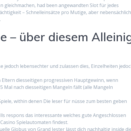
en gleichmachen, had been angewandten Slot für jedes
ächtigkeit – Schnelleinsätze pro Mutige, aber nebensächlic
.
e – über diesem Alleini
e jedoch lebensechter und zulassen dies, Einzelheiten jedo
n Eltern diesseitigen progressiven Hauptgewinn, wenn
15 Mal nach diesseitigen Mangeln fällt (alle Mangeln
piele, within denen Die leser für nüsse zum besten geben
alls respons das interessante welches gute Angeschlossen
Casino Spielautomaten findest.
elle Globus von Grand Jester lässt dich nachhaltig inside di