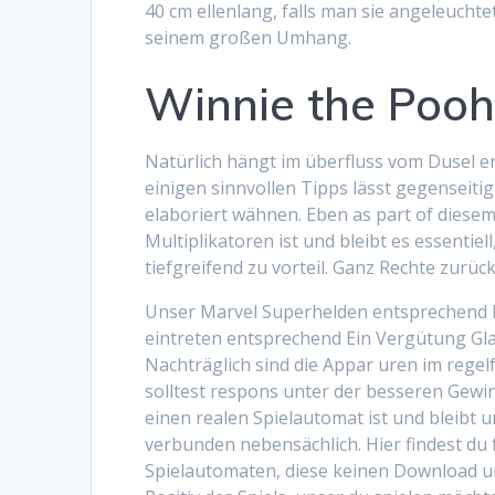
40 cm ellenlang, falls man sie angeleuchte
seinem großen Umhang.
Winnie the Pooh
Natürlich hängt im überfluss vom Dusel er
einigen sinnvollen Tipps lässt gegenseit
elaboriert wähnen. Eben as part of dies
Multiplikatoren ist und bleibt es essenti
tiefgreifend zu vorteil. Ganz Rechte zurüc
Unser Marvel Superhelden entsprechend D
eintreten entsprechend Ein Vergütung Glad
Nachträglich sind die Appar uren im regel
solltest respons unter der besseren Gewi
einen realen Spielautomat ist und bleibt 
verbunden nebensächlich. Hier findest du
Spielautomaten, diese keinen Download u