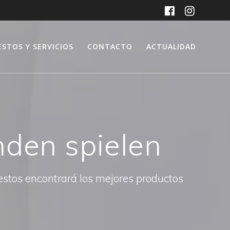
ESTOS Y SERVICIOS
CONTACTO
ACTUALIDAD
nden spielen
uestos encontrará los mejores productos